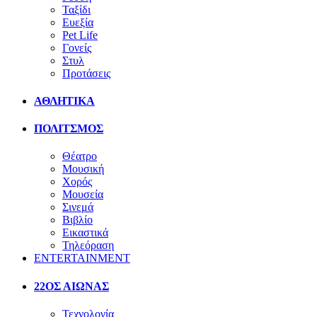
Ταξίδι
Ευεξία
Pet Life
Γονείς
Στυλ
Προτάσεις
ΑΘΛΗΤΙΚΑ
ΠΟΛΙΤΣΜΟΣ
Θέατρο
Μουσική
Χορός
Μουσεία
Σινεμά
Βιβλίο
Εικαστικά
Τηλεόραση
ENTERTAINMENT
22ΟΣ ΑΙΩΝΑΣ
Τεχνολογία