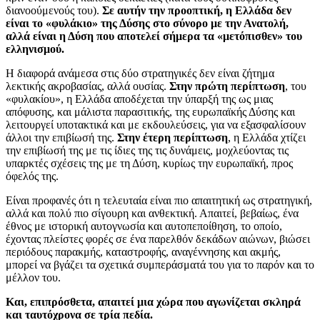
διανοούμενούς του).
Σε αυτήν την προοπτική, η Ελλάδα δεν
είναι το «φυλάκιο» της Δύσης στο σύνορο με την Ανατολή,
αλλά είναι η Δύση που αποτελεί σήμερα τα «μετόπισθεν» του
ελληνισμού.
Η διαφορά ανάμεσα στις δύο στρατηγικές δεν είναι ζήτημα
λεκτικής ακροβασίας, αλλά ουσίας.
Στην πρώτη περίπτωση
, του
«φυλακίου», η Ελλάδα αποδέχεται την ύπαρξή της ως μιας
απόφυσης, και μάλιστα παρασιτικής, της ευρωπαϊκής Δύσης και
λειτουργεί υποτακτικά και με εκδουλεύσεις, για να εξασφαλίσουν
άλλοι την επιβίωσή της.
Στην έτερη περίπτωση
, η Ελλάδα χτίζει
την επιβίωσή της με τις ίδιες της τις δυνάμεις, μοχλεύοντας τις
υπαρκτές σχέσεις της με τη Δύση, κυρίως την ευρωπαϊκή, προς
όφελός της.
Είναι προφανές ότι η τελευταία είναι πιο απαιτητική ως στρατηγική,
αλλά και πολύ πιο σίγουρη και ανθεκτική. Απαιτεί, βεβαίως, ένα
έθνος με ιστορική αυτογνωσία και αυτοπεποίθηση, το οποίο,
έχοντας πλείστες φορές σε ένα παρελθόν δεκάδων αιώνων, βιώσει
περιόδους παρακμής, καταστροφής, αναγέννησης και ακμής,
μπορεί να βγάζει τα σχετικά συμπεράσματά του για το παρόν και το
μέλλον του.
Και, επιπρόσθετα, απαιτεί μια χώρα που αγωνίζεται σκληρά
και ταυτόχρονα σε τρία πεδία.