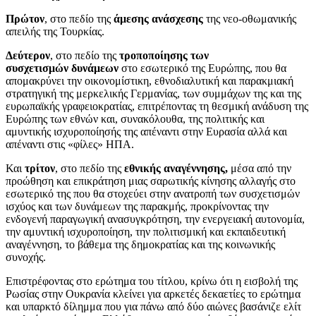
Πρώτον
, στο πεδίο της
άμεσης ανάσχεσης
της νεο-οθωμανικής
απειλής της Τουρκίας.
Δεύτερον
, στο πεδίο της
τροποποίησης των
συσχετισμών δυνάμεων
στο εσωτερικό της Ευρώπης, που θα
απομακρύνει την οικονομίστικη, εθνοδιαλυτική και παρακμιακή
στρατηγική της μερκελικής Γερμανίας, των συμμάχων της και της
ευρωπαϊκής γραφειοκρατίας, επιτρέποντας τη θεσμική ανάδυση της
Ευρώπης των εθνών και, συνακόλουθα, της πολιτικής και
αμυντικής ισχυροποίησής της απέναντι στην Ευρασία αλλά και
απέναντι στις «φίλες» ΗΠΑ.
Και
τρίτον
, στο πεδίο της
εθνικής αναγέννησης,
μέσα από την
προώθηση και επικράτηση μιας σαρωτικής κίνησης αλλαγής στο
εσωτερικό της που θα στοχεύει στην ανατροπή των συσχετισμών
ισχύος και των δυνάμεων της παρακμής, προκρίνοντας την
ενδογενή παραγωγική ανασυγκρότηση, την ενεργειακή αυτονομία,
την αμυντική ισχυροποίηση, την πολιτισμική και εκπαιδευτική
αναγέννηση, το βάθεμα της δημοκρατίας και της κοινωνικής
συνοχής.
Επιστρέφοντας στο ερώτημα του τίτλου, κρίνω ότι η εισβολή της
Ρωσίας στην Ουκρανία κλείνει για αρκετές δεκαετίες το ερώτημα
και υπαρκτό δίλημμα που για πάνω από δύο αιώνες βασάνιζε ελίτ