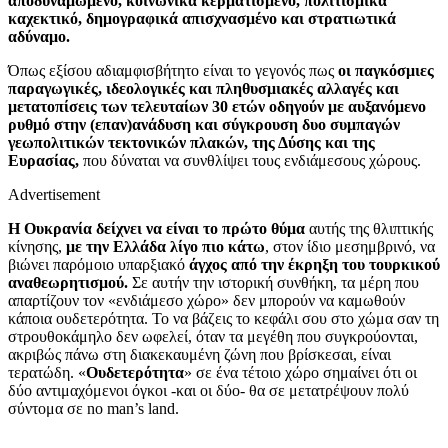
αποδυναμωμένο, κοινωνικά κερματισμένο, πολιτισμικά
καχεκτικό, δημογραφικά απισχνασμένο και στρατιωτικά
αδύναμο.
Όπως εξίσου αδιαμφισβήτητο είναι το γεγονός πως
οι παγκόσμιες
παραγωγικές, ιδεολογικές και πληθυσμιακές αλλαγές και
μετατοπίσεις των τελευταίων 30 ετών οδηγούν με αυξανόμενο
ρυθμό στην (επαν)ανάδυση και σύγκρουση δυο συμπαγών
γεωπολιτικών τεκτονικών πλακών, της Δύσης και της
Ευρασίας,
που δύναται να συνθλίψει τους ενδιάμεσους χώρους.
Advertisement
Η Ουκρανία δείχνει να είναι το πρώτο θύμα
αυτής της θλιπτικής
κίνησης,
με την Ελλάδα λίγο πιο κάτω
, στον ίδιο μεσημβρινό, να
βιώνει παρόμοιο υπαρξιακό
άγχος από την έκρηξη του τουρκικού
αναθεωρητισμού.
Σε αυτήν την ιστορική συνθήκη, τα μέρη που
απαρτίζουν τον «ενδιάμεσο χώρο» δεν μπορούν να καμωθούν
κάποια ουδετερότητα. Το να βάζεις το κεφάλι σου στο χώμα σαν τη
στρουθοκάμηλο δεν ωφελεί, όταν τα μεγέθη που συγκρούονται,
ακριβώς πάνω στη διακεκαυμένη ζώνη που βρίσκεσαι, είναι
τερατώδη. «
Ουδετερότητα
» σε ένα τέτοιο χώρο σημαίνει ότι οι
δύο αντιμαχόμενοι όγκοι -και οι δύο- θα σε μετατρέψουν πολύ
σύντομα σε no man’s land.