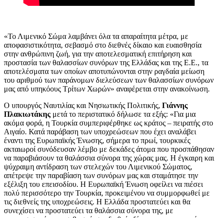
«Το Λιμενικό Σώμα λαμβάνει όλα τα απαραίτητα μέτρα, με
αποφασιστικότητα, σεβασμό στο διεθνές δίκαιο και ευαισθησία
στην ανθρώπινη ζωή, για την αποτελεσματική επιτήρηση και
προστασία των θαλασσίων συνόρων της Ελλάδας και της Ε.Ε., τα
αποτελέσματα των οποίων αποτυπώνονται στην ραγδαία μείωση
του αριθμού των παράνομων διελεύσεων των θαλασσίων συνόρων
μας από υπηκόους Τρίτων Χωρών» αναφέρεται στην ανακοίνωση.
Ο υπουργός Ναυτιλίας και Νησιωτικής Πολιτικής,
Γιάννης
Πλακιωτάκης
μετά το περιστατικό δήλωσε τα εξής: «Για μια
ακόμα φορά, η Τουρκία συμπεριφέρθηκε ως κράτος – πειρατής στο
Αιγαίο. Κατά παράβαση των υποχρεώσεων που έχει αναλάβει
έναντι της Ευρωπαϊκής Ένωσης, σήμερα το πρωί, τουρκικές
ακταιωροί συνόδευσαν λέμβο με δεκάδες άτομα που προσπάθησαν
να παραβιάσουν τα θαλάσσια σύνορα της χώρας μας. Η έγκαιρη και
ψύχραιμη αντίδραση των στελεχών του Λιμενικού Σώματος,
απέτρεψε την παραβίαση των συνόρων μας και σταμάτησε την
εξέλιξη του επεισοδίου. Η Ευρωπαϊκή Ένωση οφείλει να πιέσει
πολύ περισσότερο την Τουρκία, προκειμένου να συμμορφωθεί με
τις διεθνείς της υποχρεώσεις. Η Ελλάδα προστατεύει και θα
συνεχίσει να προστατεύει τα θαλάσσια σύνορα της, με