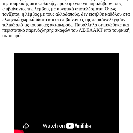
της τουρκικής ακτοφυλακής, προκειμένου να παραλάβουν τους
επιβαίνοντες της λέμβου, με αρνητικά αποτελέσματα. Όπως
τονίζεται, η λέμβος με τους αλλοδαπούς, δεν εισήλθε καθόλου στα
ελληνικά χωρικά ύδατα και οι επιβαίνοντές της περισυνελέγησαν
τελικά από τις τουρκικές ακταιωρούς. Παράλληλα σημειώθηκε και
περιστατικό παρενόχλησης σκαφών του ΛΣ-ΕΛΑΚΤ από τουρκική
ακταιωρό.