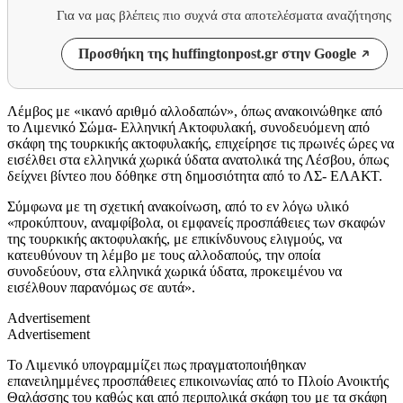
Για να μας βλέπεις πιο συχνά στα αποτελέσματα αναζήτησης
Προσθήκη της huffingtonpost.gr στην Google
Λέμβος με «ικανό αριθμό αλλοδαπών», όπως ανακοινώθηκε από
το Λιμενικό Σώμα- Ελληνική Ακτοφυλακή, συνοδευόμενη από
σκάφη της τουρκικής ακτοφυλακής, επιχείρησε τις πρωινές ώρες να
εισέλθει στα ελληνικά χωρικά ύδατα ανατολικά της Λέσβου, όπως
δείχνει βίντεο που δόθηκε στη δημοσιότητα από το ΛΣ- ΕΛΑΚΤ.
Σύμφωνα με τη σχετική ανακοίνωση, από το εν λόγω υλικό
«προκύπτουν, αναμφίβολα, οι εμφανείς προσπάθειες των σκαφών
της τουρκικής ακτοφυλακής, με επικίνδυνους ελιγμούς, να
κατευθύνουν τη λέμβο με τους αλλοδαπούς, την οποία
συνοδεύουν, στα ελληνικά χωρικά ύδατα, προκειμένου να
εισέλθουν παρανόμως σε αυτά».
Advertisement
Advertisement
Το Λιμενικό υπογραμμίζει πως πραγματοποιήθηκαν
επανειλημμένες προσπάθειες επικοινωνίας από το Πλοίο Ανοικτής
Θαλάσσης του καθώς και από περιπολικά σκάφη του με τα σκάφη