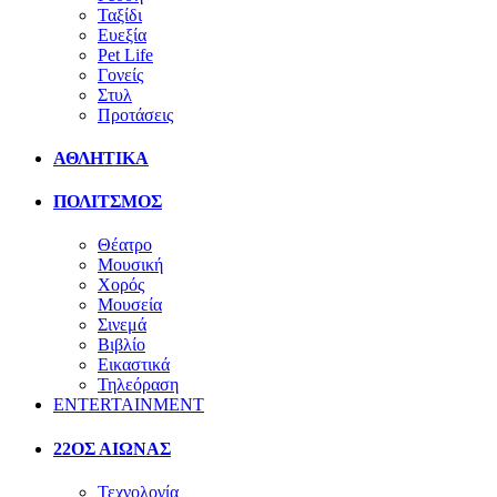
Ταξίδι
Ευεξία
Pet Life
Γονείς
Στυλ
Προτάσεις
ΑΘΛΗΤΙΚΑ
ΠΟΛΙΤΣΜΟΣ
Θέατρο
Μουσική
Χορός
Μουσεία
Σινεμά
Βιβλίο
Εικαστικά
Τηλεόραση
ENTERTAINMENT
22ΟΣ ΑΙΩΝΑΣ
Τεχνολογία