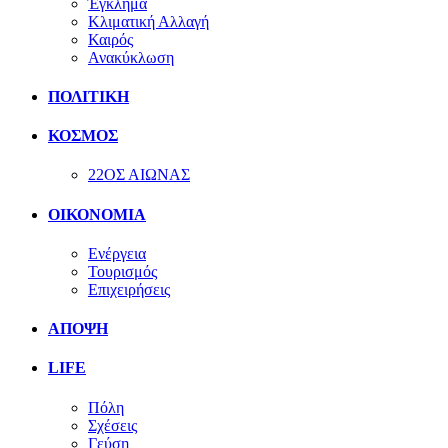
Έγκλημα
Κλιματική Αλλαγή
Καιρός
Ανακύκλωση
ΠΟΛΙΤΙΚΗ
ΚΟΣΜΟΣ
22ΟΣ ΑΙΩΝΑΣ
ΟΙΚΟΝΟΜΙΑ
Ενέργεια
Τουρισμός
Επιχειρήσεις
ΑΠΟΨΗ
LIFE
Πόλη
Σχέσεις
Γεύση