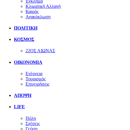
Έγκλημα
Κλιματική Αλλαγή
Καιρός
Ανακύκλωση
ΠΟΛΙΤΙΚΗ
ΚΟΣΜΟΣ
22ΟΣ ΑΙΩΝΑΣ
ΟΙΚΟΝΟΜΙΑ
Ενέργεια
Τουρισμός
Επιχειρήσεις
ΑΠΟΨΗ
LIFE
Πόλη
Σχέσεις
Γεύση