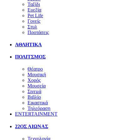
Ταξίδι
Ευεξία
Pet Life
Γονείς
Στυλ
Προτάσεις
ΑΘΛΗΤΙΚΑ
ΠΟΛΙΤΣΜΟΣ
Θέατρο
Μουσική
Χορός
Μουσεία
Σινεμά
Βιβλίο
Εικαστικά
Τηλεόραση
ENTERTAINMENT
22ΟΣ ΑΙΩΝΑΣ
Τεχνολογία