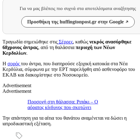
Για να μας βλέπεις πιο συχνά στα αποτελέσματα αναζήτησης
Προσθήκη της huffingtonpost.gr στην Google
Τραγωδία σημειώθηκε στις
Σέρρες
, καθώς
νεκρός ανασύρθηκε
68χρονος άντρας
, από τη θαλάσσια
περιοχή των Νέων
Κερδυλίων
.
Η
σορός
του άντρα, που διατηρούσε εξοχική κατοικία στα Νέα
Κερδύλια, σύμφωνα με την ΕΡΤ παρελήφθη από ασθενοφόρο του
ΕΚΑΒ και διακομίστηκε στο Νοσοκομείο.
Advertisement
Advertisement
Προσοχή στη θάλασσα: Ριπάκι – Ο
αόρατος κίνδυνος που σκοτώνει
Την απάντηση για τα αίτια του θανάτου αναμένεται να δώσει η
ιατροδικαστική εξέταση.