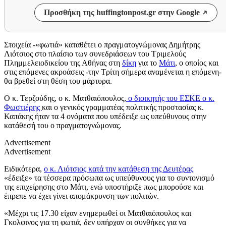
Προσθήκη της huffingtonpost.gr στην Google
Στοιχεία -«φωτιά» καταθέτει ο πραγματογνώμονας Δημήτρης
Λιότσιος στο πλαίσιο των συνεδριάσεων του Τριμελούς
Πλημμελειοδικείου της Αθήνας στη
δίκη
για το
Μάτι
, ο οποίος και
στις επόμενες ακροάσεις -την Τρίτη σήμερα αναμένεται η επόμενη-
θα βρεθεί στη θέση του μάρτυρα.
O κ. Τερζούδης, ο κ. Ματθαιόπουλος,
ο διοικητής του ΕΣΚΕ ο κ.
Φωστιέρης
και ο γενικός γραμματέας πολιτικής προστασίας κ.
Καπάκης ήταν τα 4 ονόματα που υπέδειξε ως υπεύθυνους στην
κατάθεσή του ο πραγματογνώμονας.
Advertisement
Advertisement
Ειδικότερα,
ο κ. Λιότσιος κατά την κατάθεση της Δευτέρας
«έδειξε» τα τέσσερα πρόσωπα ως υπεύθυνους για το συντονισμό
της επιχείρησης στο Μάτι, ενώ υποστήριξε πως μπορούσε και
έπρεπε να έχει γίνει απομάκρυνση των πολιτών.
«Μέχρι τις 17.30 είχαν ενημερωθεί οι Ματθαιόπουλος και
Γκολφινος για τη φωτιά, δεν υπήρχαν οι συνθήκες για να