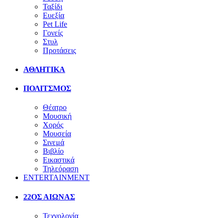
Ταξίδι
Ευεξία
Pet Life
Γονείς
Στυλ
Προτάσεις
ΑΘΛΗΤΙΚΑ
ΠΟΛΙΤΣΜΟΣ
Θέατρο
Μουσική
Χορός
Μουσεία
Σινεμά
Βιβλίο
Εικαστικά
Τηλεόραση
ENTERTAINMENT
22ΟΣ ΑΙΩΝΑΣ
Τεχνολογία