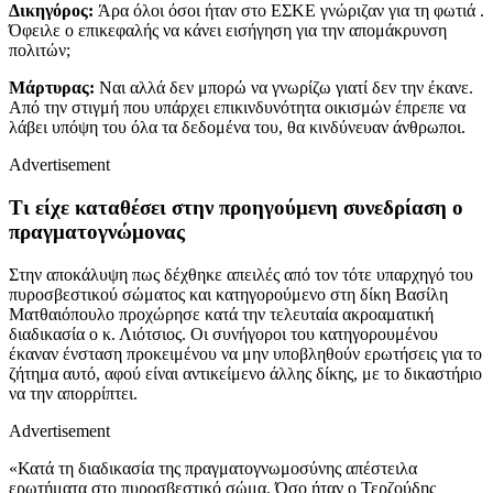
Δικηγόρος:
Άρα όλοι όσοι ήταν στο ΕΣΚΕ γνώριζαν για τη φωτιά .
Όφειλε ο επικεφαλής να κάνει εισήγηση για την απομάκρυνση
πολιτών;
Μάρτυρας:
Ναι αλλά δεν μπορώ να γνωρίζω γιατί δεν την έκανε.
Από την στιγμή που υπάρχει επικινδυνότητα οικισμών έπρεπε να
λάβει υπόψη του όλα τα δεδομένα του, θα κινδύνευαν άνθρωποι.
Advertisement
Τι είχε καταθέσει στην προηγούμενη συνεδρίαση ο
πραγματογνώμονας
Στην αποκάλυψη πως δέχθηκε απειλές από τον τότε υπαρχηγό του
πυροσβεστικού σώματος και κατηγορούμενο στη δίκη Βασίλη
Ματθαιόπουλο προχώρησε κατά την τελευταία ακροαματική
διαδικασία ο κ. Λιότσιος. Οι συνήγοροι του κατηγορουμένου
έκαναν ένσταση προκειμένου να μην υποβληθούν ερωτήσεις για το
ζήτημα αυτό, αφού είναι αντικείμενο άλλης δίκης, με το δικαστήριο
να την απορρίπτει.
Advertisement
«Κατά τη διαδικασία της πραγματογνωμοσύνης απέστειλα
ερωτήματα στο πυροσβεστικό σώμα. Όσο ήταν ο Τερζούδης