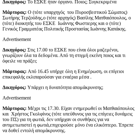
Δικηγόρος:
Το ΕΣΚΕ ήταν όργανο. Ποιος; Συγκεκριμένα
Μάρτυρας:
Ο (τότε υπαρχηγός του Πυροσβεστικού Σώματος)
Σωτήρης Τερζούδης,ο (τότε αρχηγός) Βασίλης Ματθαιόπουλος, ο
(τότε) διοικητής του ΕΣΚΕ Ιωάννης Φωστιερης και ο (τότε)
Γενικός Γραμματέας Πολιτικής Προστασίας Ιωάννης Καπάκης.
Advertisement
Δικηγόρος:
Στις 17.00 το ΕΣΚΕ που είναι όλοι μαζεμένοι,
γνωρίζουν όλα τα δεδομένα. Από τη στιγμή εκείνη ποιος και τι
όφειλε να πράξει;
Μάρτυρας:
Από 16.45 υπήρχε όλη η Ενημέρωση, οι επίγειοι
επικεφαλής εκλιπαρούσαν για εναέρια μέσα .
Δικηγόρος:
Υπάρχει η δυνατότητα απομάκρυνσης;
Advertisement
Μάρτυρας:
Μέχρι τις 17.30. Είχαν ενημερωθεί οι Ματθαιόπουλος
και Χρήστος Γκολφίνος (τότε υπεύθυνος για τις επίγειες δυνάμεις
του ΠΣ) για τη φωτιά, δεν υπήρχαν οι συνθήκες για να
αντιμετωπιστεί η φωτιά,επιχειρούσε μόνο ένα ελικόπτερο. Έπρεπε
να δοθεί εντολή απομάκρυνσης.