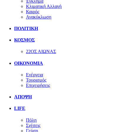
Έγκλημα
Κλιματική Αλλαγή
Καιρός
Ανακύκλωση
ΠΟΛΙΤΙΚΗ
ΚΟΣΜΟΣ
22ΟΣ ΑΙΩΝΑΣ
ΟΙΚΟΝΟΜΙΑ
Ενέργεια
Τουρισμός
Επιχειρήσεις
ΑΠΟΨΗ
LIFE
Πόλη
Σχέσεις
Γεύση