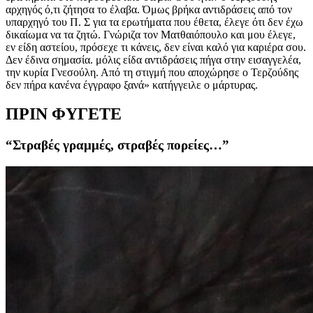
αρχηγός ό,τι ζήτησα το έλαβα. Όμως βρήκα αντιδράσεις από τον
υπαρχηγό του Π. Σ για τα ερωτήματα που έθετα, έλεγε ότι δεν έχω
δικαίωμα να τα ζητώ. Γνώριζα τον Ματθαιόπουλο και μου έλεγε,
εν είδη αστείου, πρόσεχε τι κάνεις, δεν είναι καλό για καριέρα σου.
Δεν έδινα σημασία. μόλις είδα αντιδράσεις πήγα στην εισαγγελέα,
την κυρία Γνεσούλη. Από τη στιγμή που αποχώρησε ο Τερζούδης
δεν πήρα κανένα έγγραφο ξανά» κατήγγειλε ο μάρτυρας.
ΠΡΙΝ ΦΥΓΕΤΕ
“Στραβές γραμμές, στραβές πορείες…”