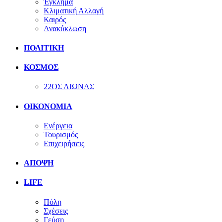
Έγκλημα
Κλιματική Αλλαγή
Καιρός
Ανακύκλωση
ΠΟΛΙΤΙΚΗ
ΚΟΣΜΟΣ
22ΟΣ ΑΙΩΝΑΣ
ΟΙΚΟΝΟΜΙΑ
Ενέργεια
Τουρισμός
Επιχειρήσεις
ΑΠΟΨΗ
LIFE
Πόλη
Σχέσεις
Γεύση