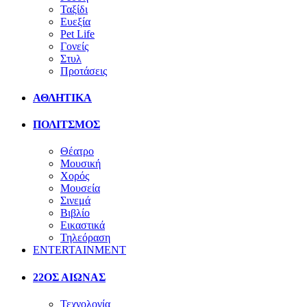
Ταξίδι
Ευεξία
Pet Life
Γονείς
Στυλ
Προτάσεις
ΑΘΛΗΤΙΚΑ
ΠΟΛΙΤΣΜΟΣ
Θέατρο
Μουσική
Χορός
Μουσεία
Σινεμά
Βιβλίο
Εικαστικά
Τηλεόραση
ENTERTAINMENT
22ΟΣ ΑΙΩΝΑΣ
Τεχνολογία