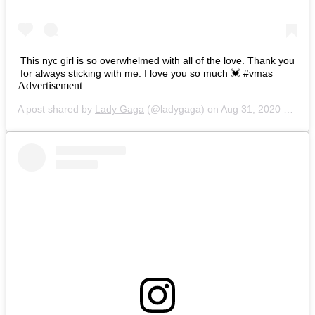
This nyc girl is so overwhelmed with all of the love. Thank you
for always sticking with me. I love you so much 💓 #vmas
Advertisement
A post shared by
Lady Gaga
(@ladygaga) on
Aug 31, 2020 at 9:05am PDT