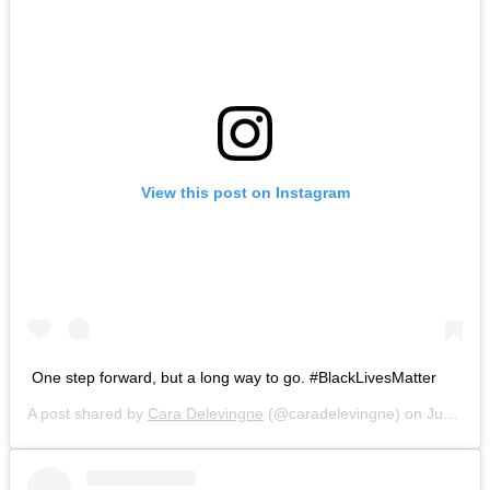
View this post on Instagram
One step forward, but a long way to go. #BlackLivesMatter
A post shared by
Cara Delevingne
(@caradelevingne) on
Jun 3, 2020 at 4:42pm PDT