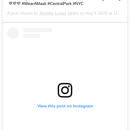
💜💜💜 #WearAMask #CentralPark #NYC
A post shared by
Jennifer Lopez
(@jlo) on
Aug 4, 2020 at 11:26am PDT
View this post on Instagram