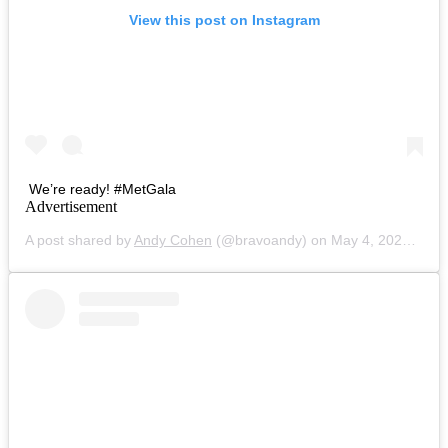
View this post on Instagram
We’re ready! #MetGala
Advertisement
A post shared by
Andy Cohen
(@bravoandy) on
May 4, 2020 at 12:06pm PDT