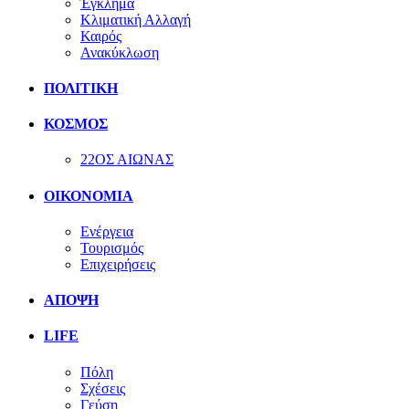
Έγκλημα
Κλιματική Αλλαγή
Καιρός
Ανακύκλωση
ΠΟΛΙΤΙΚΗ
ΚΟΣΜΟΣ
22ΟΣ ΑΙΩΝΑΣ
ΟΙΚΟΝΟΜΙΑ
Ενέργεια
Τουρισμός
Επιχειρήσεις
ΑΠΟΨΗ
LIFE
Πόλη
Σχέσεις
Γεύση