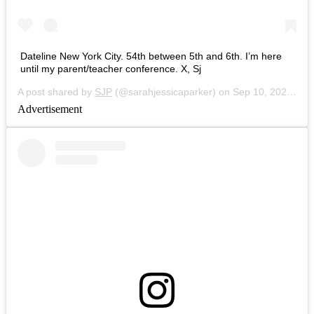
Dateline New York City. 54th between 5th and 6th. I’m here
until my parent/teacher conference. X, Sj
A post shared by
SJP
(@sarahjessicaparker) on
Sep 10, 2020 at 10:24am PDT
Advertisement