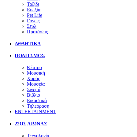
Ταξίδι
Ευεξία
Pet Life
Γονείς
Στυλ
Προτάσεις
ΑΘΛΗΤΙΚΑ
ΠΟΛΙΤΣΜΟΣ
Θέατρο
Μουσική
Χορός
Μουσεία
Σινεμά
Βιβλίο
Εικαστικά
Τηλεόραση
ENTERTAINMENT
22ΟΣ ΑΙΩΝΑΣ
Τεχνολογία