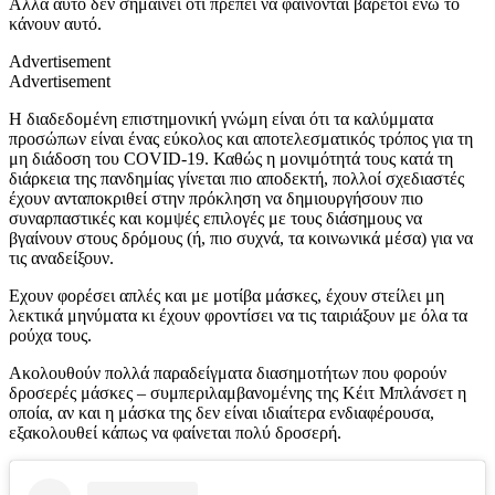
Αλλά αυτό δεν σημαίνει ότι πρέπει να φαίνονται βαρετοί ενώ το
κάνουν αυτό.
Advertisement
Advertisement
Η διαδεδομένη επιστημονική γνώμη είναι ότι τα καλύμματα
προσώπων είναι ένας εύκολος και αποτελεσματικός τρόπος για τη
μη διάδοση του COVID-19. Καθώς η μονιμότητά τους κατά τη
διάρκεια της πανδημίας γίνεται πιο αποδεκτή, πολλοί σχεδιαστές
έχουν ανταποκριθεί στην πρόκληση να δημιουργήσουν πιο
συναρπαστικές και κομψές επιλογές με τους διάσημους να
βγαίνουν στους δρόμους (ή, πιο συχνά, τα κοινωνικά μέσα) για να
τις αναδείξουν.
Εχουν φορέσει απλές και με μοτίβα μάσκες, έχουν στείλει μη
λεκτικά μηνύματα κι έχουν φροντίσει να τις ταιριάξουν με όλα τα
ρούχα τους.
Ακολουθούν πολλά παραδείγματα διασημοτήτων που φορούν
δροσερές μάσκες – συμπεριλαμβανομένης της Κέιτ Μπλάνσετ η
οποία, αν και η μάσκα της δεν είναι ιδιαίτερα ενδιαφέρουσα,
εξακολουθεί κάπως να φαίνεται πολύ δροσερή.