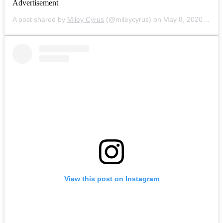
Advertisement
A post shared by
Miley Cyrus
(@mileycyrus) on
May 8, 2020 at 8:28am PDT
View this post on Instagram