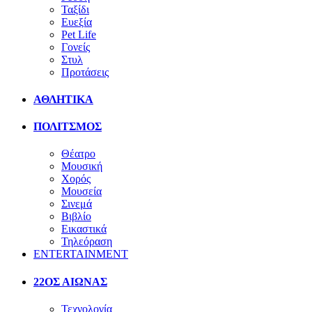
Ταξίδι
Ευεξία
Pet Life
Γονείς
Στυλ
Προτάσεις
ΑΘΛΗΤΙΚΑ
ΠΟΛΙΤΣΜΟΣ
Θέατρο
Μουσική
Χορός
Μουσεία
Σινεμά
Βιβλίο
Εικαστικά
Τηλεόραση
ENTERTAINMENT
22ΟΣ ΑΙΩΝΑΣ
Τεχνολογία