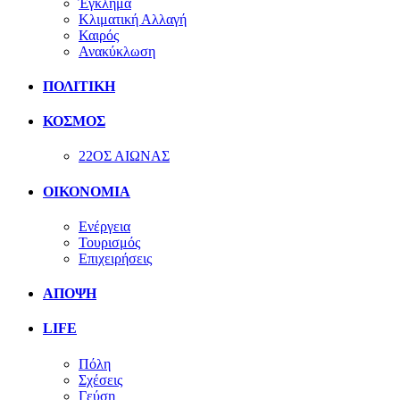
Έγκλημα
Κλιματική Αλλαγή
Καιρός
Ανακύκλωση
ΠΟΛΙΤΙΚΗ
ΚΟΣΜΟΣ
22ΟΣ ΑΙΩΝΑΣ
ΟΙΚΟΝΟΜΙΑ
Ενέργεια
Τουρισμός
Επιχειρήσεις
ΑΠΟΨΗ
LIFE
Πόλη
Σχέσεις
Γεύση