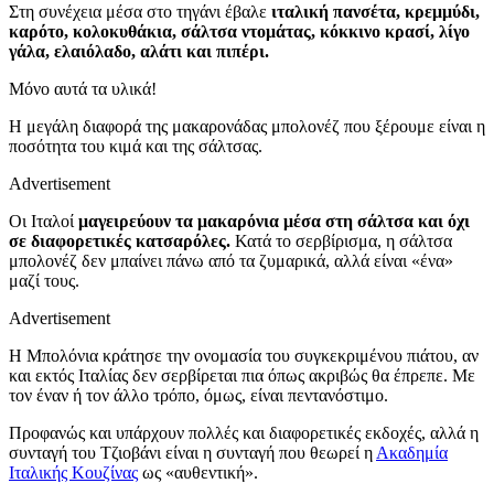
Στη συνέχεια μέσα στο τηγάνι έβαλε
ιταλική πανσέτα, κρεμμύδι,
καρότο, κολοκυθάκια, σάλτσα ντομάτας, κόκκινο κρασί, λίγο
γάλα, ελαιόλαδο, αλάτι και πιπέρι.
Μόνο αυτά τα υλικά!
Η μεγάλη διαφορά της μακαρονάδας μπολονέζ που ξέρουμε είναι η
ποσότητα του κιμά και της σάλτσας.
Advertisement
Οι Ιταλοί
μαγειρεύουν τα μακαρόνια μέσα στη σάλτσα και όχι
σε διαφορετικές κατσαρόλες.
Κατά το σερβίρισμα, η σάλτσα
μπολονέζ δεν μπαίνει πάνω από τα ζυμαρικά, αλλά είναι «ένα»
μαζί τους.
Advertisement
Η Μπολόνια κράτησε την ονομασία του συγκεκριμένου πιάτου, αν
και εκτός Ιταλίας δεν σερβίρεται πια όπως ακριβώς θα έπρεπε. Με
τον έναν ή τον άλλο τρόπο, όμως, είναι πεντανόστιμο.
Προφανώς και υπάρχουν πολλές και διαφορετικές εκδοχές, αλλά η
συνταγή του Τζιοβάνι είναι η συνταγή που θεωρεί η
Ακαδημία
Ιταλικής Κουζίνας
ως «αυθεντική».