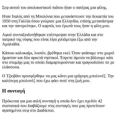
Σεφ αυτού του απολαυστικού πιάτου ήταν ο πατέρας μια φίλης.
Ηταν Ιταλός από τη Μπολόνια που μετανάστευσε την δεκαετία του
1950 στη Γαλλία όπου γνώρισε μια Ελληνίδα, επίσης μετανάστρια
και την παντρεύτηκε. Ο καρπός του έρωτά τους ήταν η φίλη μου.
Αφού συνταξιοδοτήθηκαν επέστρεψαν στην Ελλάδα και στο
πατρικό της νύφης που είναι λίγα χιλιόμετρα έξω από την
Αμαλιάδα.
Κάποιο καλοκαίρι, λοιπόν, βρέθηκα εκεί. Όταν φτάσαμε στο χωριό
ήμασταν και δύο αρκετά νηστικοί. Έπρεπε άμεσα να βάλουμε κάτι
στο στομάχι μας το οποίο διαμαρτυρούνταν και τραγουδούσε σε ρε
ελάσσονα.
Ο Τζιοβάνι προσφέρθηκε να μας κάνει μια γρήγορη μπολονέζ. Την
καλύτερη μπολονέζ που έχω φάει ποτέ στη ζωή μου.
Η συνταγή
Πρόκειται για μια απλή συνταγή η οποία δεν έχει σχεδόν 42
συστατικά που διαβάζουμε στις συνταγές που μας προτείνουν
αγαπημένοι σεφ στο Διαδίκτυο.