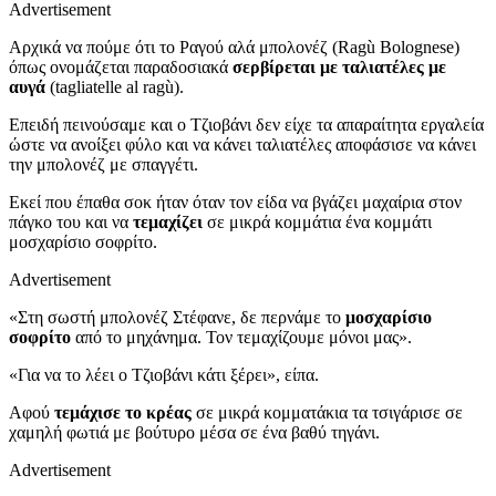
Advertisement
Αρχικά να πούμε ότι το Ραγού αλά μπολονέζ (Ragù Bolognese)
όπως ονομάζεται παραδοσιακά
σερβίρεται με ταλιατέλες με
αυγά
(tagliatelle al ragù).
Επειδή πεινούσαμε και ο Τζιοβάνι δεν είχε τα απαραίτητα εργαλεία
ώστε να ανοίξει φύλο και να κάνει ταλιατέλες αποφάσισε να κάνει
την μπολονέζ με σπαγγέτι.
Εκεί που έπαθα σοκ ήταν όταν τον είδα να βγάζει μαχαίρια στον
πάγκο του και να
τεμαχίζει
σε μικρά κομμάτια ένα κομμάτι
μοσχαρίσιο σοφρίτο.
Advertisement
«Στη σωστή μπολονέζ Στέφανε, δε περνάμε το
μοσχαρίσιο
σοφρίτο
από το μηχάνημα. Τον τεμαχίζουμε μόνοι μας».
«Για να το λέει ο Τζιοβάνι κάτι ξέρει», είπα.
Αφού
τεμάχισε το κρέας
σε μικρά κομματάκια τα τσιγάρισε σε
χαμηλή φωτιά με βούτυρο μέσα σε ένα βαθύ τηγάνι.
Advertisement