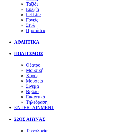
Ταξίδι
Ευεξία
Pet Life
Γονείς
Στυλ
Προτάσεις
ΑΘΛΗΤΙΚΑ
ΠΟΛΙΤΣΜΟΣ
Θέατρο
Μουσική
Χορός
Μουσεία
Σινεμά
Βιβλίο
Εικαστικά
Τηλεόραση
ENTERTAINMENT
22ΟΣ ΑΙΩΝΑΣ
Τεχνολογία