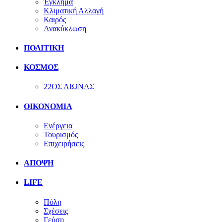
Έγκλημα
Κλιματική Αλλαγή
Καιρός
Ανακύκλωση
ΠΟΛΙΤΙΚΗ
ΚΟΣΜΟΣ
22ΟΣ ΑΙΩΝΑΣ
ΟΙΚΟΝΟΜΙΑ
Ενέργεια
Τουρισμός
Επιχειρήσεις
ΑΠΟΨΗ
LIFE
Πόλη
Σχέσεις
Γεύση