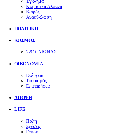
Έγκλημα
Κλιματική Αλλαγή
Καιρός
Ανακύκλωση
ΠΟΛΙΤΙΚΗ
ΚΟΣΜΟΣ
22ΟΣ ΑΙΩΝΑΣ
ΟΙΚΟΝΟΜΙΑ
Ενέργεια
Τουρισμός
Επιχειρήσεις
ΑΠΟΨΗ
LIFE
Πόλη
Σχέσεις
Γεύση