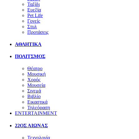
Ταξίδι
Ευεξία
Pet Life
Γονείς
Στυλ
Προτάσεις
ΑΘΛΗΤΙΚΑ
ΠΟΛΙΤΣΜΟΣ
Θέατρο
Μουσική
Χορός
Μουσεία
Σινεμά
Βιβλίο
Εικαστικά
Τηλεόραση
ENTERTAINMENT
22ΟΣ ΑΙΩΝΑΣ
Τεχνολογία