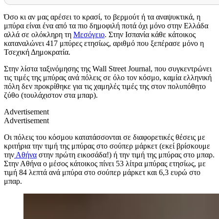
Όσο κι αν μας αρέσει το κρασί, το βερμούτ ή τα αναψυκτικά, η
μπύρα είναι ένα από τα πιο δημοφιλή ποτά όχι μόνο στην Ελλάδα
αλλά σε ολόκληρη τη
Μεσόγειο
. Στην Ισπανία κάθε κάτοικος
καταναλώνει 417 μπύρες ετησίως, αριθμό που ξεπέρασε μόνο η
Τσεχική Δημοκρατία.
Στην λίστα ταξινόμησης της Wall Street Journal, που συγκεντρώνει
τις τιμές της μπύρας ανά πόλεις σε όλο τον κόσμο, καμία ελληνική
πόλη δεν προκρίθηκε για τις χαμηλές τιμές της στον πολυπόθητο
ζύθο (τουλάχιστον στα μπαρ).
Advertisement
Advertisement
Οι πόλεις του κόσμου κατατάσσονται σε διαφορετικές θέσεις με
κριτήρια την τιμή της μπύρας στο σούπερ μάρκετ (εκεί βρίσκουμε
την
Αθήνα
στην πρώτη εικοσάδα!) ή την τιμή της μπύρας στο μπαρ.
Στην Αθήνα ο μέσος κάτοικος πίνει 53 λίτρα μπύρας ετησίως, με
τιμή 84 λεπτά ανά μπύρα στο σούπερ μάρκετ και 6,3 ευρώ στο
μπαρ.