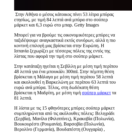
Στην Αθήνα ο μέσος κάτοικος πίνει 53 λίτρα μπύρας
ετησίως, με τιμή 84 λεπτά ανά μπύρα στο σούπερ
μάρκετ και 6,3 ευρώ στο μπαρ.
Getty Images
Μπορεί για να βρούμε τις οικονομικότερες μπύρες να
ταξιδέψουμε αναγκαστικά εκτός συνόρων, αλλά η πιο
κοντινή επιλογή μας βρίσκεται στην Ευρώπη. Η
Ισπανία ξεχωρίζει με τέσσερις πόλεις της εντός της
λίστας που αφορά την τιμή στο σούπερ μάρκετ.
Στην κατάταξη ηγείται η Σεβίλλη με μέση τιμή περίπου
48
λεπτά για ένα μπουκάλι
30
0
ml
. Στην πέμπτη θέση
βρίσκεται η Μάλαγα με μέση τιμή περίπου 58 λεπτά
και ακολουθεί η Βαρκελώνη με περίπου 63 λεπτά του
ευρώ ανά μπύρα. Τέλος, στη δωδέκατη θέση
βρίσκεται η Μαδρίτη, με μέση τιμή
σούπερ μάρκετ
τα
81 λεπτά.
Η λίστα με τις 15 φθηνότερες μπύρες σούπερ μάρκετ
συμπληρώνεται από τις ακόλουθες πόλεις: Βελιγράδι
(Σερβία), Μανίλα (Φιλιππίνες), Κρακοβία (Πολωνία),
Βουκουρέστι (Ρουμανία), Βαρσοβία (Πολωνία),
Βερολίνο (Γερμανία), Βουδαπέστη (Ουγγαρία) ,