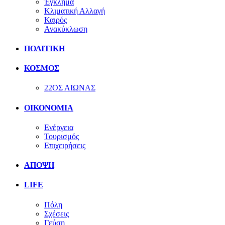
Έγκλημα
Κλιματική Αλλαγή
Καιρός
Ανακύκλωση
ΠΟΛΙΤΙΚΗ
ΚΟΣΜΟΣ
22ΟΣ ΑΙΩΝΑΣ
ΟΙΚΟΝΟΜΙΑ
Ενέργεια
Τουρισμός
Επιχειρήσεις
ΑΠΟΨΗ
LIFE
Πόλη
Σχέσεις
Γεύση