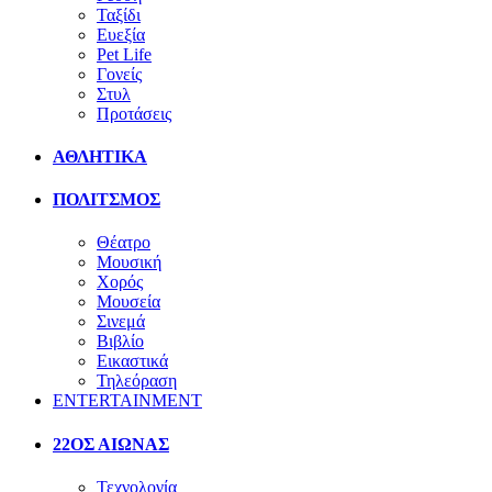
Ταξίδι
Ευεξία
Pet Life
Γονείς
Στυλ
Προτάσεις
ΑΘΛΗΤΙΚΑ
ΠΟΛΙΤΣΜΟΣ
Θέατρο
Μουσική
Χορός
Μουσεία
Σινεμά
Βιβλίο
Εικαστικά
Τηλεόραση
ENTERTAINMENT
22ΟΣ ΑΙΩΝΑΣ
Τεχνολογία