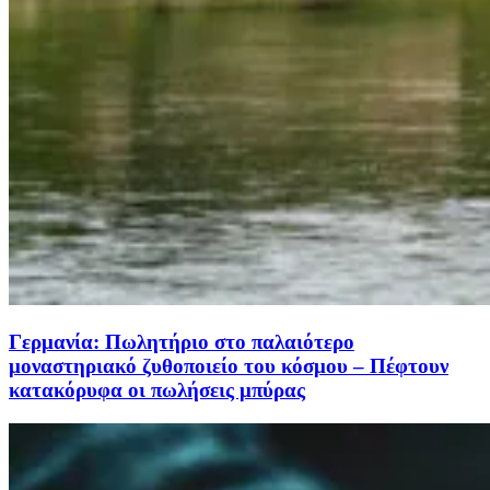
Γερμανία: Πωλητήριο στο παλαιότερο
μοναστηριακό ζυθοποιείο του κόσμου – Πέφτουν
κατακόρυφα οι πωλήσεις μπύρας