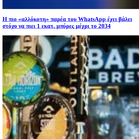
Η πιο «αλλόκοτη» παρέα του WhatsApp έχει βάλει
στόχο να πιει 1 εκατ. μπύρες μέχρι το 2034