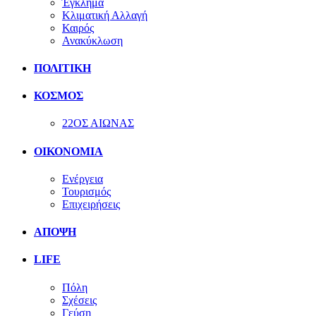
Έγκλημα
Κλιματική Αλλαγή
Καιρός
Ανακύκλωση
ΠΟΛΙΤΙΚΗ
ΚΟΣΜΟΣ
22ΟΣ ΑΙΩΝΑΣ
ΟΙΚΟΝΟΜΙΑ
Ενέργεια
Τουρισμός
Επιχειρήσεις
ΑΠΟΨΗ
LIFE
Πόλη
Σχέσεις
Γεύση