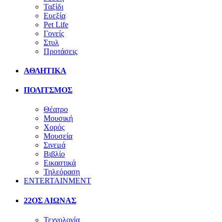
Ταξίδι
Ευεξία
Pet Life
Γονείς
Στυλ
Προτάσεις
ΑΘΛΗΤΙΚΑ
ΠΟΛΙΤΣΜΟΣ
Θέατρο
Μουσική
Χορός
Μουσεία
Σινεμά
Βιβλίο
Εικαστικά
Τηλεόραση
ENTERTAINMENT
22ΟΣ ΑΙΩΝΑΣ
Τεχνολογία