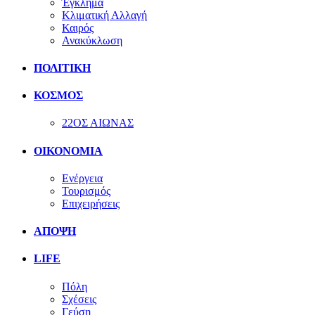
Έγκλημα
Κλιματική Αλλαγή
Καιρός
Ανακύκλωση
ΠΟΛΙΤΙΚΗ
ΚΟΣΜΟΣ
22ΟΣ ΑΙΩΝΑΣ
ΟΙΚΟΝΟΜΙΑ
Ενέργεια
Τουρισμός
Επιχειρήσεις
ΑΠΟΨΗ
LIFE
Πόλη
Σχέσεις
Γεύση