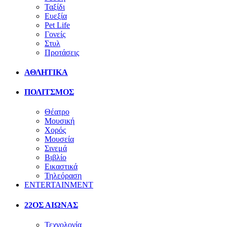
Ταξίδι
Ευεξία
Pet Life
Γονείς
Στυλ
Προτάσεις
ΑΘΛΗΤΙΚΑ
ΠΟΛΙΤΣΜΟΣ
Θέατρο
Μουσική
Χορός
Μουσεία
Σινεμά
Βιβλίο
Εικαστικά
Τηλεόραση
ENTERTAINMENT
22ΟΣ ΑΙΩΝΑΣ
Τεχνολογία