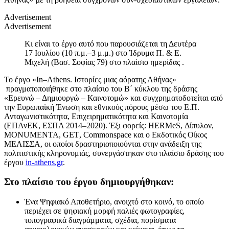
Advertisement
Advertisement
Κι είναι το έργο αυτό που παρουσιάζεται τη Δευτέρα
17 Ιουλίου (10 π.μ.–3 μ.μ.) στο Ίδρυμα Π. & Ε.
Μιχελή (Βασ. Σοφίας 79) στο πλαίσιο ημερίδας .
Το έργο «
In
–
Athens
. Ιστορίες μιας αόρατης Αθήνας»
πραγματοποιήθηκε στο πλαίσιο του Β΄ κύκλου της δράσης
«Ερευνώ – Δημιουργώ – Καινοτομώ» και συγχρηματοδοτείται από
την Ευρωπαϊκή Ένωση και εθνικούς πόρους μέσω του Ε.Π.
Ανταγωνιστικότητα, Επιχειρηματικότητα και Καινοτομία
(ΕΠΑνΕΚ, ΕΣΠΑ 2014–2020). Έξι φορείς: ΗE
RMeS
, Δίπυλον,
ΜΟΝ
UMENTA
,
GET
,
Commonspace
και ο Εκδοτικός Οίκος
ΜΕΛΙΣΣΑ, οι οποίοι δραστηριοποιούνται στην ανάδειξη της
πολιτιστικής κληρονομιάς, συνεργάστηκαν στο πλαίσιο δράσης του
έργου
in-athens.gr
.
Στο πλαίσιο του έργου δημιουργήθηκαν:
Ένα Ψηφιακό Αποθετήριο, ανοιχτό στο κοινό, το οποίο
περιέχει σε ψηφιακή μορφή παλιές φωτογραφίες,
τοπογραφικά διαγράμματα, σχέδια, πορίσματα