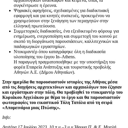
αρχαιολογικών ανασκαφών και κείμενα, όπως τα
συγκέντρωσε η έρευνα.
Ψηφιακές αφηγήσεις, σχεδιασμένες για διαδικτυακή
εφαρμογή και για κινητές συσκευές, προκειμένου να
χρησιμεύσουν στην ξενάγηση των περιηγητών στην
ελληνική πρωτεύουσα.
Συμμετοχικές διαδικασίες, ένα εξειδικευμένο φόρουμ για
ενημέρωση, ενεργοποίηση και συμμετοχή του κοινού με
σκοπό τη διοργάνωση παρουσιάσεων, καλλιτεχνικών και
παιδαγωγικών εργαστηρίων.
Ντοκιμαντέρ όπου καταγράφηκε όλη η διαδικασία
υλοποίησης του έργου
In
–
Athens
.
Η παραγωγή πραγματοποιήθηκε με την υποστήριξη του
φορέα Εταιρεία Ανάπτυξης και τουριστικής προβολής
Αθηνών Α.Ε. (Δήμου Αθηναίων).
Στην ημερίδα θα
παρουσιαστούν ιστορίες της Αθήνας μέσα
από τις διηγήσεις αρχιτεκτόνων και αρχαιολόγων που έζησαν
και εργάστηκαν στην πόλη. Θα προβληθεί το ντοκιμαντέρ του
Κυριάκου Αγγελάκου με θέμα το έργο και θα παρουσιαστούν
φωτογραφίες του εικαστικού Τόλη Τατόλα από τη σειρά
«Απομεινάρια μιας Πτώσης».
Info:
Δευτέρα 17 Ιουλίου 2023, 10 π.μ.
–
3 μ.μ.
Ίδρυμα Π. & Ε. Μιχελή