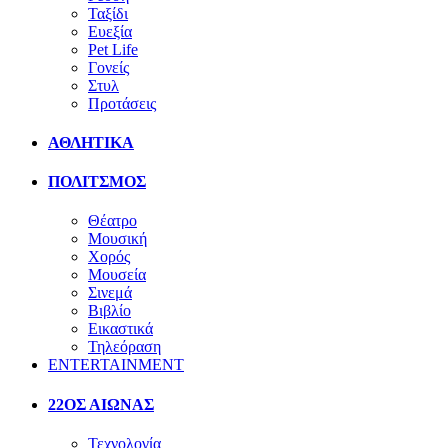
Ταξίδι
Ευεξία
Pet Life
Γονείς
Στυλ
Προτάσεις
ΑΘΛΗΤΙΚΑ
ΠΟΛΙΤΣΜΟΣ
Θέατρο
Μουσική
Χορός
Μουσεία
Σινεμά
Βιβλίο
Εικαστικά
Τηλεόραση
ENTERTAINMENT
22ΟΣ ΑΙΩΝΑΣ
Τεχνολογία