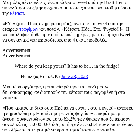
Με μόλις πέντε λέξεις, ένα πρόσφατο tweet από την Kraft Heinz
πυροδότησε συζήτηση σχετικά με το πώς πρέπει να αποθηκεύουμε
την
κέτσαπ
.
«FYΙ» (μτφ. Προς ενημερώση σας), ανέφερε το tweet από την
εταιρεία
τροφίμων
και ποτών. «Κέτσαπ. Πάει. Στο. Ψυγείο!!!». Η
«αποκάλυψη» ήρθε πριν από μερικές ημέρες, με το επίμαχο tweet
να συγκεντρώνει περισσότερες από 4 εκατ. προβολές.
Advertisement
Advertisement
Where do you keep yours? It has to be… in the fridge!
— Heinz (@HeinzUK)
June 28, 2023
Μια μέρα αργότερα, η εταιρεία ρώτησε το κοινό μέσω
δημοσκόπησης αν διατηρούν την κέτσαπ τους παγωμένη ή στο
ντουλάπι.
«Πού κρατάς τη δικό σου; Πρέπει να είναι… στο ψυγείο!» ανέφερε
η δημοσκόπηση. Η απάντηση «εντός ψυγείου» επικράτησε με
άνεση, συγκεντρώνοντας με το 63,2% των ψήφων που ξεπέρασαν
συνολικά τις 13.000. Ωστόσο, υπήρχε ένα 36,8% των ερωτηθέντων
που δήλωσε ότι προτιμά να κρατά την κέτσαπ στο ντουλάπι.