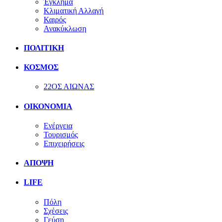
Έγκλημα
Κλιματική Αλλαγή
Καιρός
Ανακύκλωση
ΠΟΛΙΤΙΚΗ
ΚΟΣΜΟΣ
22ΟΣ ΑΙΩΝΑΣ
ΟΙΚΟΝΟΜΙΑ
Ενέργεια
Τουρισμός
Επιχειρήσεις
ΑΠΟΨΗ
LIFE
Πόλη
Σχέσεις
Γεύση