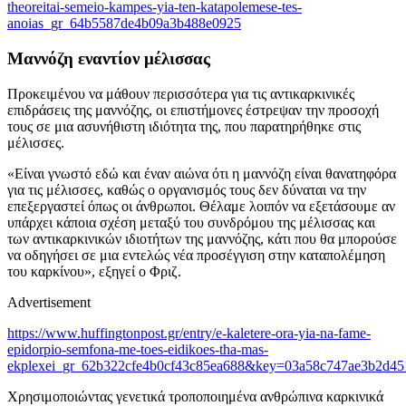
theoreitai-semeio-kampes-yia-ten-katapolemese-tes-
anoias_gr_64b5587de4b09a3b488e0925
Μαννόζη εναντίον μέλισσας
Προκειμένου να μάθουν περισσότερα για τις αντικαρκινικές
επιδράσεις της μαννόζης, οι επιστήμονες έστρεψαν την προσοχή
τους σε μια ασυνήθιστη ιδιότητα της, που παρατηρήθηκε στις
μέλισσες.
«Είναι γνωστό εδώ και έναν αιώνα ότι η μαννόζη είναι θανατηφόρα
για τις μέλισσες, καθώς ο οργανισμός τους δεν δύναται να την
επεξεργαστεί όπως οι άνθρωποι. Θέλαμε λοιπόν να εξετάσουμε αν
υπάρχει κάποια σχέση μεταξύ του συνδρόμου της μέλισσας και
των αντικαρκινικών ιδιοτήτων της μαννόζης, κάτι που θα μπορούσε
να οδηγήσει σε μια εντελώς νέα προσέγγιση στην καταπολέμηση
του καρκίνου», εξηγεί ο Φριζ.
Advertisement
https://www.huffingtonpost.gr/entry/e-kaletere-ora-yia-na-fame-
epidorpio-semfona-me-toes-eidikoes-tha-mas-
ekplexei_gr_62b322cfe4b0cf43c85ea688&key=03a58c747ae3b2d45
Χρησιμοποιώντας γενετικά τροποποιημένα ανθρώπινα καρκινικά