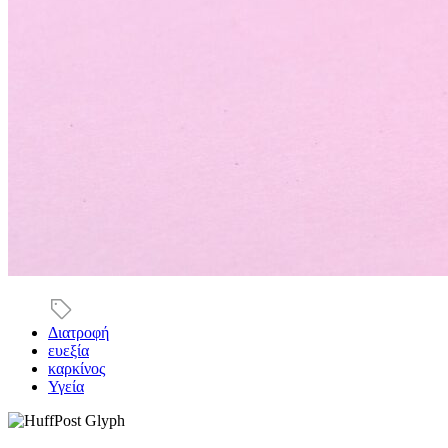
Διατροφή
ευεξία
καρκίνος
Υγεία