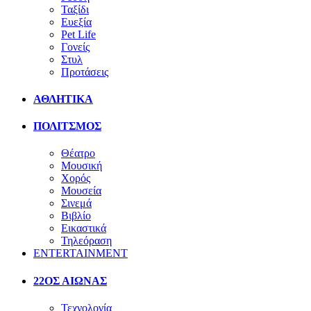
Ταξίδι
Ευεξία
Pet Life
Γονείς
Στυλ
Προτάσεις
ΑΘΛΗΤΙΚΑ
ΠΟΛΙΤΣΜΟΣ
Θέατρο
Μουσική
Χορός
Μουσεία
Σινεμά
Βιβλίο
Εικαστικά
Τηλεόραση
ENTERTAINMENT
22ΟΣ ΑΙΩΝΑΣ
Τεχνολογία