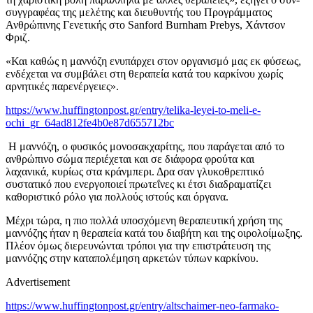
συγγραφέας της μελέτης και διευθυντής του Προγράμματος
Ανθρώπινης Γενετικής στο Sanford Burnham Prebys, Χάντσον
Φριζ.
«Και καθώς η μαννόζη ενυπάρχει στον οργανισμό μας εκ φύσεως,
ενδέχεται να συμβάλει στη θεραπεία κατά του καρκίνου χωρίς
αρνητικές παρενέργειες».
https://www.huffingtonpost.gr/entry/telika-leyei-to-meli-e-
ochi_gr_64ad812fe4b0e87d655712bc
Η μαννόζη, ο φυσικός μονοσακχαρίτης, που παράγεται από το
ανθρώπινο σώμα περιέχεται και σε διάφορα φρούτα και
λαχανικά, κυρίως στα κράνμπερι. Δρα σαν γλυκοθρεπτικό
συστατικό που ενεργοποιεί πρωτεΐνες κι έτσι διαδραματίζει
καθοριστικό ρόλο για πολλούς ιστούς και όργανα.
Μέχρι τώρα, η πιο πολλά υποσχόμενη θεραπευτική χρήση της
μαννόζης ήταν η θεραπεία κατά του διαβήτη και της οιρολοίμωξης.
Πλέον όμως διερευνώνται τρόποι για την επιστράτευση της
μαννόζης στην καταπολέμηση αρκετών τύπων καρκίνου.
Advertisement
https://www.huffingtonpost.gr/entry/altschaimer-neo-farmako-