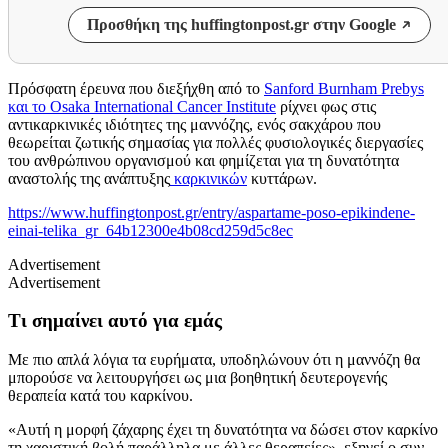
Προσθήκη της huffingtonpost.gr στην Google
Πρόσφατη έρευνα που διεξήχθη από το
Sanford Burnham Prebys
και το Osaka International Cancer Institute
ρίχνει φως στις
αντικαρκινικές ιδιότητες της μαννόζης, ενός σακχάρου που
θεωρείται ζωτικής σημασίας για πολλές φυσιολογικές διεργασίες
του ανθρώπινου οργανισμού και φημίζεται για τη δυνατότητα
αναστολής της ανάπτυξης
καρκινικών
κυττάρων.
https://www.huffingtonpost.gr/entry/aspartame-poso-epikindene-
einai-telika_gr_64b12300e4b08cd259d5c8ec
Advertisement
Advertisement
Τι σημαίνει αυτό για εμάς
Με πιο απλά λόγια τα ευρήματα, υποδηλώνουν ότι η μαννόζη θα
μπορούσε να λειτουργήσει ως μια βοηθητική δευτερογενής
θεραπεία κατά του καρκίνου.
«Αυτή η μορφή ζάχαρης έχει τη δυνατότητα να δώσει στον καρκίνο
τη χαριστική βολή παράλληλα με άλλες θεραπείες», εξηγεί ο συν-