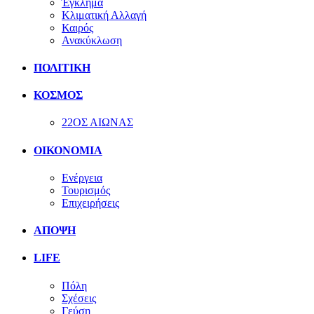
Έγκλημα
Κλιματική Αλλαγή
Καιρός
Ανακύκλωση
ΠΟΛΙΤΙΚΗ
ΚΟΣΜΟΣ
22ΟΣ ΑΙΩΝΑΣ
ΟΙΚΟΝΟΜΙΑ
Ενέργεια
Τουρισμός
Επιχειρήσεις
ΑΠΟΨΗ
LIFE
Πόλη
Σχέσεις
Γεύση