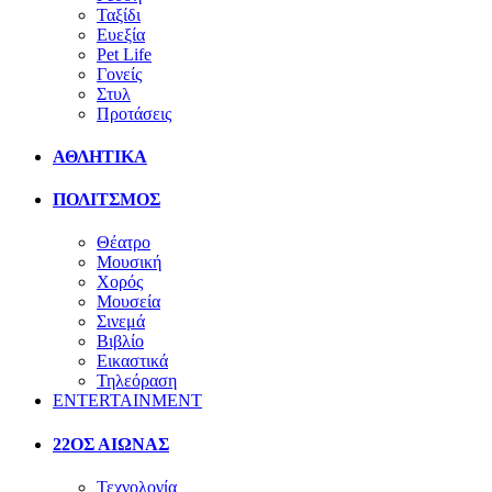
Ταξίδι
Ευεξία
Pet Life
Γονείς
Στυλ
Προτάσεις
ΑΘΛΗΤΙΚΑ
ΠΟΛΙΤΣΜΟΣ
Θέατρο
Μουσική
Χορός
Μουσεία
Σινεμά
Βιβλίο
Εικαστικά
Τηλεόραση
ENTERTAINMENT
22ΟΣ ΑΙΩΝΑΣ
Τεχνολογία