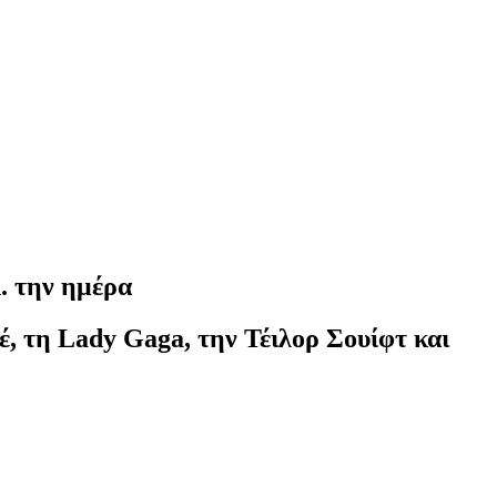
λ. την ημέρα
έ, τη Lady Gaga, την Τέιλορ Σουίφτ και