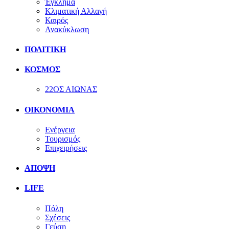
Έγκλημα
Κλιματική Αλλαγή
Καιρός
Ανακύκλωση
ΠΟΛΙΤΙΚΗ
ΚΟΣΜΟΣ
22ΟΣ ΑΙΩΝΑΣ
ΟΙΚΟΝΟΜΙΑ
Ενέργεια
Τουρισμός
Επιχειρήσεις
ΑΠΟΨΗ
LIFE
Πόλη
Σχέσεις
Γεύση