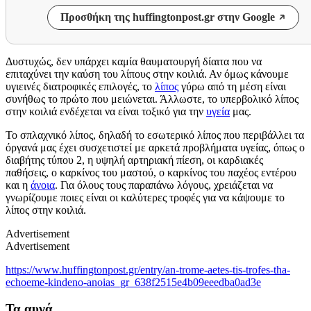
Προσθήκη της huffingtonpost.gr στην Google
Δυστυχώς, δεν υπάρχει καμία θαυματουργή δίαιτα που να
επιταχύνει την καύση του λίπους στην κοιλιά. Αν όμως κάνουμε
υγιεινές διατροφικές επιλογές, το
λίπος
γύρω από τη μέση είναι
συνήθως το πρώτο που μειώνεται. Άλλωστε, το υπερβολικό λίπος
στην κοιλιά ενδέχεται να είναι τοξικό για την
υγεία
μας.
Το σπλαχνικό λίπος, δηλαδή το εσωτερικό λίπος που περιβάλλει τα
όργανά μας έχει συσχετιστεί με αρκετά προβλήματα υγείας, όπως ο
διαβήτης τύπου 2, η υψηλή αρτηριακή πίεση, οι καρδιακές
παθήσεις, ο καρκίνος του μαστού, ο καρκίνος του παχέος εντέρου
και η
άνοια
. Για όλους τους παραπάνω λόγους, χρειάζεται να
γνωρίζουμε ποιες είναι οι
καλύτερες τροφές για να κάψουμε το
λίπος στην κοιλιά.
Advertisement
Advertisement
https://www.huffingtonpost.gr/entry/an-trome-aetes-tis-trofes-tha-
echoeme-kindeno-anoias_gr_638f2515e4b09eeedba0ad3e
Τα αυγά