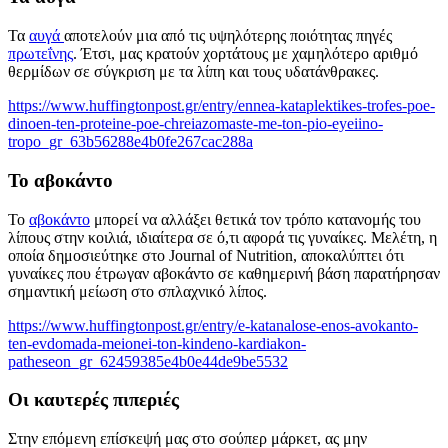
Τα
αυγά
αποτελούν μια από τις υψηλότερης ποιότητας πηγές
πρωτεΐνης
. Έτσι, μας κρατούν χορτάτους με χαμηλότερο αριθμό
θερμίδων σε σύγκριση με τα λίπη και τους υδατάνθρακες.
https://www.huffingtonpost.gr/entry/ennea-kataplektikes-trofes-poe-
dinoen-ten-proteine-poe-chreiazomaste-me-ton-pio-eyeiino-
tropo_gr_63b56288e4b0fe267cac288a
Το αβοκάντο
Το
αβοκάντο
μπορεί να αλλάξει θετικά τον τρόπο κατανομής του
λίπους στην κοιλιά, ιδιαίτερα σε ό,τι αφορά τις γυναίκες. Μελέτη, η
οποία δημοσιεύτηκε στο Journal of Nutrition, αποκαλύπτει ότι
γυναίκες που έτρωγαν αβοκάντο σε καθημερινή βάση παρατήρησαν
σημαντική μείωση στο σπλαχνικό λίπος.
https://www.huffingtonpost.gr/entry/e-katanalose-enos-avokanto-
ten-evdomada-meionei-ton-kindeno-kardiakon-
patheseon_gr_62459385e4b0e44de9be5532
Οι καυτερές πιπεριές
Στην επόμενη επίσκεψή μας στο σούπερ μάρκετ, ας μην