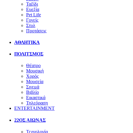
Ταξίδι
Ευεξία
Pet Life
Γονείς
Στυλ
Προτάσεις
ΑΘΛΗΤΙΚΑ
ΠΟΛΙΤΣΜΟΣ
Θέατρο
Μουσική
Χορός
Μουσεία
Σινεμά
Βιβλίο
Εικαστικά
Τηλεόραση
ENTERTAINMENT
22ΟΣ ΑΙΩΝΑΣ
Τεχνολογία