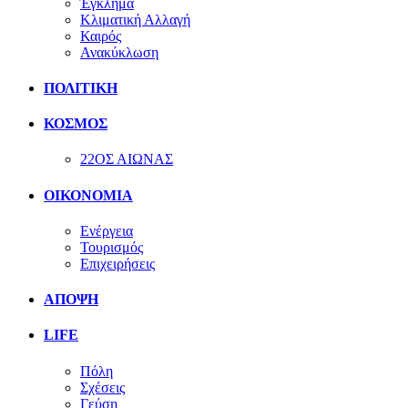
Έγκλημα
Κλιματική Αλλαγή
Καιρός
Ανακύκλωση
ΠΟΛΙΤΙΚΗ
ΚΟΣΜΟΣ
22ΟΣ ΑΙΩΝΑΣ
ΟΙΚΟΝΟΜΙΑ
Ενέργεια
Τουρισμός
Επιχειρήσεις
ΑΠΟΨΗ
LIFE
Πόλη
Σχέσεις
Γεύση