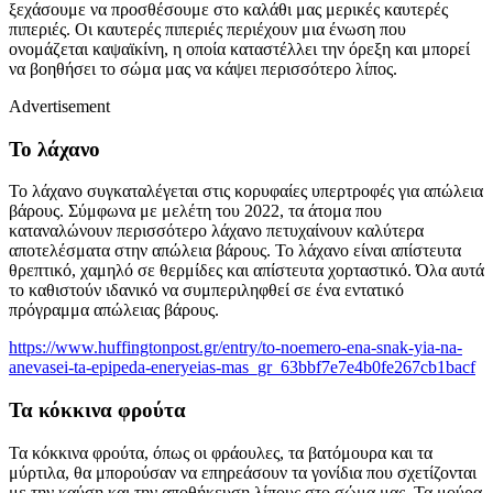
ξεχάσουμε να προσθέσουμε στο καλάθι μας μερικές καυτερές
πιπεριές. Οι καυτερές πιπεριές περιέχουν μια ένωση που
ονομάζεται καψαϊκίνη, η οποία καταστέλλει την όρεξη και μπορεί
να βοηθήσει το σώμα μας να κάψει περισσότερο λίπος.
Advertisement
Το λάχανο
Το λάχανο συγκαταλέγεται στις κορυφαίες υπερτροφές για απώλεια
βάρους. Σύμφωνα με μελέτη του 2022, τα άτομα που
καταναλώνουν περισσότερο λάχανο πετυχαίνουν καλύτερα
αποτελέσματα στην απώλεια βάρους. Το λάχανο είναι απίστευτα
θρεπτικό, χαμηλό σε θερμίδες και απίστευτα χορταστικό. Όλα αυτά
το καθιστούν ιδανικό να συμπεριληφθεί σε ένα εντατικό
πρόγραμμα απώλειας βάρους.
https://www.huffingtonpost.gr/entry/to-noemero-ena-snak-yia-na-
anevasei-ta-epipeda-eneryeias-mas_gr_63bbf7e7e4b0fe267cb1bacf
Τα κόκκινα φρούτα
Τα κόκκινα φρούτα, όπως οι φράουλες, τα βατόμουρα και τα
μύρτιλα, θα μπορούσαν να επηρεάσουν τα γονίδια που σχετίζονται
με την καύση και την αποθήκευση λίπους στο σώμα μας.
Τα μούρα