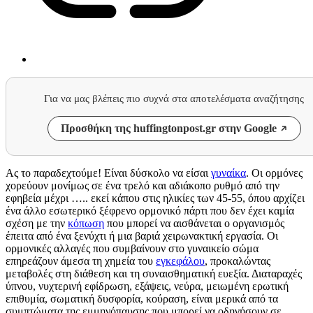
Για να μας βλέπεις πιο συχνά στα αποτελέσματα αναζήτησης
Προσθήκη της huffingtonpost.gr στην Google
Ας το παραδεχτούμε! Είναι δύσκολο να είσαι
γυναίκα
. Οι ορμόνες
χορεύουν μονίμως σε ένα τρελό και αδιάκοπο ρυθμό από την
εφηβεία μέχρι ….. εκεί κάπου στις ηλικίες των 45-55, όπου αρχίζει
ένα άλλο εσωτερικό ξέφρενο ορμονικό πάρτι που δεν έχει καμία
σχέση με την
κόπωση
που μπορεί να αισθάνεται ο οργανισμός
έπειτα από ένα ξενύχτι ή μια βαριά χειρωνακτική εργασία. Οι
ορμονικές αλλαγές που συμβαίνουν στο γυναικείο σώμα
επηρεάζουν άμεσα τη χημεία του
εγκεφάλου
, προκαλώντας
μεταβολές στη διάθεση και τη συναισθηματική ευεξία. Διαταραχές
ύπνου, νυχτερινή εφίδρωση, εξάψεις, νεύρα, μειωμένη ερωτική
επιθυμία, σωματική δυσφορία, κούραση, είναι μερικά από τα
συμπτώματα της εμμηνόπαυσης που μπορεί να οδηγήσουν σε