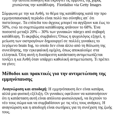
την αυτοπεποίθηση και εκρύγνει τις ορμόνες της χαράς
χτυπώντας την κατάθλιψη.
Fiordaliso via Getty Images
Σύμφωνα με την κα Ανθή, το θέμα της κατάθλιψης κατά την προ
εμμηνοπαυσιακή περίοδο είναι πολύ πιο σύνηθες απ΄ ότι
πιστεύουμε. Τα επίπεδα του άγχους μπορεί να αγγίξουν και έως το
50%, ενώ τα συμπτώματα κατάθλιψης φτάνουν το 68%. Ένα
ποσοστό μεταξύ 20% – 30% των γυναικών πάσχει από σοβαρή
κατάθλιψη. Τι ακριβώς συμβαίνει; Όπως η ψυχολόγος εξηγεί, η
μείωση των οιστρογόνων δημιουργεί σε πολλές γυναίκες το
λεγόμενο brain fog, το οποίο δεν είναι άλλο από τη θόλωση της
συνείδησης, την εγκεφαλική ομίχλη, όπως αποκαλούμε στα
ελληνικά. Όλη αυτή η δυσάρεστη κατάσταση αντιμετωπίζεται
τονίζει η κα Ανθή όταν υπάρχει καθολική αντιμετώπιση. Τι πρέπει
να γίνει;
Μέθοδοι και πρακτικές για την αντιμετώπιση της
εμμηνόπαυσης
Αναγνώριση και αποδοχή
: Η εμμηνόπαυση δεν είναι κατάρα,
αλλά μια φυσική εξέλιξη. Οι γυναίκες οφείλουν να κατανοήσουν
ότι η κατάσταση αυτή είναι απόλυτα φυσιολογική, να δεχτούν το
νέο τους σώμα και να συμβαδίσουν με τις νέες τους ανάγκες. Η
αναγνώριση και η αποδοχή είναι σωτήριες για τη συνέχιση της ζωής
τους.