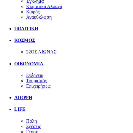
Έγκλημα
Κλιματική Αλλαγή
Καιρός
Ανακύκλωση
ΠΟΛΙΤΙΚΗ
ΚΟΣΜΟΣ
22ΟΣ ΑΙΩΝΑΣ
ΟΙΚΟΝΟΜΙΑ
Ενέργεια
Τουρισμός
Επιχειρήσεις
ΑΠΟΨΗ
LIFE
Πόλη
Σχέσεις
Γεύση