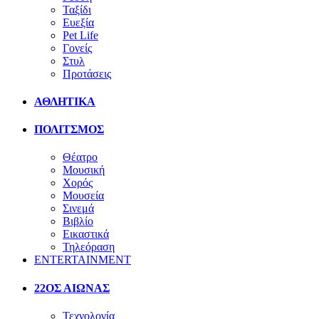
Ταξίδι
Ευεξία
Pet Life
Γονείς
Στυλ
Προτάσεις
ΑΘΛΗΤΙΚΑ
ΠΟΛΙΤΣΜΟΣ
Θέατρο
Μουσική
Χορός
Μουσεία
Σινεμά
Βιβλίο
Εικαστικά
Τηλεόραση
ENTERTAINMENT
22ΟΣ ΑΙΩΝΑΣ
Τεχνολογία