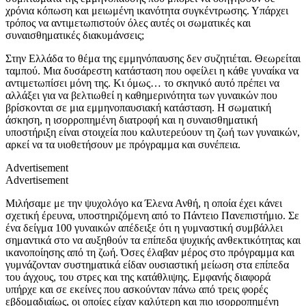
χρόνια κόπωση και μειωμένη ικανότητα συγκέντρωσης. Υπάρχει
τρόπος να αντιμετωπιστούν όλες αυτές οι σωματικές και
συναισθηματικές διακυμάνσεις;
Στην Ελλάδα το θέμα της εμμηνόπαυσης δεν συζητιέται. Θεωρείται
ταμπού. Μια δυσάρεστη κατάσταση που οφείλει η κάθε γυναίκα να
αντιμετωπίσει μόνη της. Κι όμως… το σκηνικό αυτό πρέπει να
αλλάξει για να βελτιωθεί η καθημερινότητα των γυναικών που
βρίσκονται σε μια εμμηνοπαυσιακή κατάσταση. Η σωματική
άσκηση, η ισορροπημένη διατροφή και η συναισθηματική
υποστήριξη είναι στοιχεία που καλυτερεύουν τη ζωή των γυναικών,
αρκεί να τα υιοθετήσουν με πρόγραμμα και συνέπεια.
Advertisement
Advertisement
Μιλήσαμε με την ψυχολόγο κα Έλενα Ανθή, η οποία έχει κάνει
σχετική έρευνα, υποστηριζόμενη από το Πάντειο Πανεπιστήμιο. Σε
ένα δείγμα 100 γυναικών απέδειξε ότι η γυμναστική συμβάλλει
σημαντικά στο να αυξηθούν τα επίπεδα ψυχικής ανθεκτικότητας και
ικανοποίησης από τη ζωή. Όσες έλαβαν μέρος στο πρόγραμμα και
γυμνάζονταν συστηματικά είδαν ουσιαστική μείωση στα επίπεδα
του άγχους, του στρες και της κατάθλιψης. Εμφανής διαφορά
υπήρχε και σε εκείνες που ασκούνταν πάνω από τρεις φορές
εβδομαδιαίως, οι οποίες είχαν καλύτερη και πιο ισορροπημένη