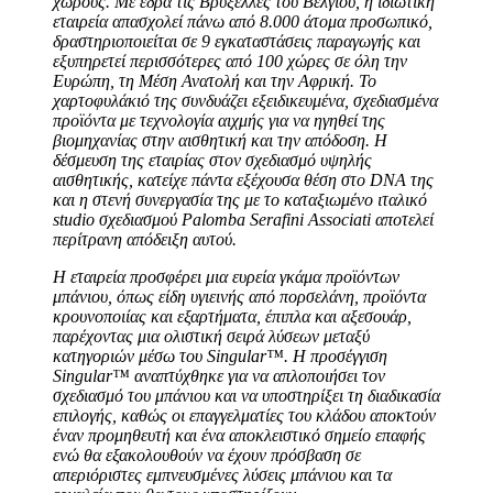
χώρους. Με έδρα τις Βρυξέλλες του Βελγίου, η ιδιωτική
εταιρεία απασχολεί πάνω από 8.000 άτομα προσωπικό,
δραστηριοποιείται σε 9 εγκαταστάσεις παραγωγής και
εξυπηρετεί περισσότερες από 100 χώρες σε όλη την
Ευρώπη, τη Μέση Ανατολή και την Αφρική. Το
χαρτοφυλάκιό της συνδυάζει εξειδικευμένα, σχεδιασμένα
προϊόντα με τεχνολογία αιχμής για να ηγηθεί της
βιομηχανίας στην αισθητική και την απόδοση. Η
δέσμευση της εταιρίας στον σχεδιασμό υψηλής
αισθητικής, κατείχε πάντα εξέχουσα θέση στο DNA της
και η στενή συνεργασία της με το καταξιωμένο ιταλικό
studio σχεδιασμού Palomba Serafini Associati αποτελεί
περίτρανη απόδειξη αυτού.
Η εταιρεία προσφέρει μια ευρεία γκάμα προϊόντων
μπάνιου, όπως είδη υγιεινής από πορσελάνη, προϊόντα
κρουνοποιίας και εξαρτήματα, έπιπλα και αξεσουάρ,
παρέχοντας μια ολιστική σειρά λύσεων μεταξύ
κατηγοριών μέσω του Singular™. Η προσέγγιση
Singular™ αναπτύχθηκε για να απλοποιήσει τον
σχεδιασμό του μπάνιου και να υποστηρίξει τη διαδικασία
επιλογής, καθώς οι επαγγελματίες του κλάδου αποκτούν
έναν προμηθευτή και ένα αποκλειστικό σημείο επαφής
ενώ θα εξακολουθούν να έχουν πρόσβαση σε
απεριόριστες εμπνευσμένες λύσεις μπάνιου και τα