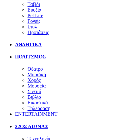
Ταξίδι
Ευεξία
Pet Life
Γονείς
Στυλ
Προτάσεις
ΑΘΛΗΤΙΚΑ
ΠΟΛΙΤΣΜΟΣ
Θέατρο
Μουσική
Χορός
Μουσεία
Σινεμά
Βιβλίο
Εικαστικά
Τηλεόραση
ENTERTAINMENT
22ΟΣ ΑΙΩΝΑΣ
Τεχνολογία