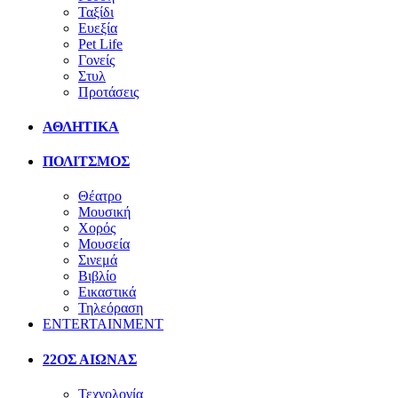
Ταξίδι
Ευεξία
Pet Life
Γονείς
Στυλ
Προτάσεις
ΑΘΛΗΤΙΚΑ
ΠΟΛΙΤΣΜΟΣ
Θέατρο
Μουσική
Χορός
Μουσεία
Σινεμά
Βιβλίο
Εικαστικά
Τηλεόραση
ENTERTAINMENT
22ΟΣ ΑΙΩΝΑΣ
Τεχνολογία