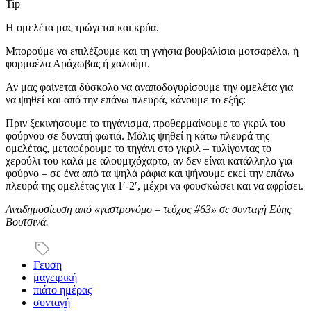
Tip
Η ομελέτα μας τρώγεται και κρύα.
Μπορούμε να επιλέξουμε και τη γνήσια βουβαλίσια μοτσαρέλα, ή
φορμαέλα Αράχωβας ή χαλούμι.
Αν μας φαίνεται δύσκολο να αναποδογυρίσουμε την ομελέτα για
να ψηθεί και από την επάνω πλευρά, κάνουμε το εξής:
Πριν ξεκινήσουμε το τηγάνισμα, προθερμαίνουμε το γκριλ του
φούρνου σε δυνατή φωτιά. Μόλις ψηθεί η κάτω πλευρά της
ομελέτας, μεταφέρουμε το τηγάνι στο γκριλ – τυλίγοντας το
χερούλι του καλά με αλουμιχόχαρτο, αν δεν είναι κατάλληλο για
φούρνο – σε ένα από τα ψηλά ράφια και ψήνουμε εκεί την επάνω
πλευρά της ομελέτας για 1′-2′, μέχρι να φουσκώσει και να αφρίσει.
Αναδημοσίευση από «γαστρονόμο – τεύχος #63» σε συνταγή Εύης
Βουτσινά.
Γευση
μαγειρική
πιάτο ημέρας
συνταγή