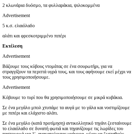
2 κλωνάρια δυόσμο, τα φυλλαράκια, ψιλοκομμένα
Advertisement
5 κ.σ. ελαιόλαδο
αλάτι και φρεσκοτριμμένο πιπέρι
Εκτέλεση
Advertisement
Βάζουμε τους κύβους ντομάτας σε ένα σουρωτήρι, για να
στραγγίξουν τα περιττά υγρά τους, και τους αφήνουμε εκεί μέχρι να
τους χρησιμοποιήσουμε.
Advertisement
Κόβουμε το τυρί που θα χρησιμοποιήσουμε σε μικρά κυβάκια.
Σε ένα μεγάλο μπολ χτυπάμε τα αυγά με το γάλα και νοστιμίζουμε
με πιπέρι και ελάχιστο αλάτι.
Σε ένα μεγάλο (κατά προτίμηση) αντικολλητικό τηγάνι ζεσταίνουμε
το ελαιόλαδο σε δυνατή φωτιά και τηγανίζουμε τις λωρίδες του
παστουρμά για 1′, ανακατεύοντας γρήγορα, μέχρι να ζεσταθούν