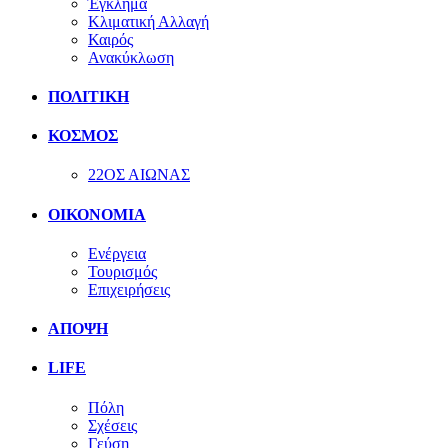
Έγκλημα
Κλιματική Αλλαγή
Καιρός
Ανακύκλωση
ΠΟΛΙΤΙΚΗ
ΚΟΣΜΟΣ
22ΟΣ ΑΙΩΝΑΣ
ΟΙΚΟΝΟΜΙΑ
Ενέργεια
Τουρισμός
Επιχειρήσεις
ΑΠΟΨΗ
LIFE
Πόλη
Σχέσεις
Γεύση