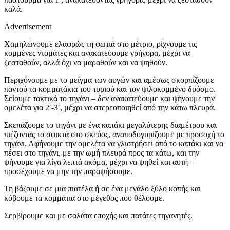
καλά.
Advertisement
Χαμηλώνουμε ελαφρώς τη φωτιά στο μέτριο, ρίχνουμε τις
κομμένες ντομάτες και ανακατεύουμε γρήγορα, μέχρι να
ζεσταθούν, αλλά όχι να μαραθούν και να ψηθούν.
Περιχύνουμε με το μείγμα των αυγών και αμέσως σκορπίζουμε
παντού τα κομματάκια του τυριού και τον ψιλοκομμένο δυόσμο.
Σείουμε τακτικά το τηγάνι – δεν ανακατεύουμε και ψήνουμε την
ομελέτα για 2′-3′, μέχρι να στερεοποιηθεί από την κάτω πλευρά.
Σκεπάζουμε το τηγάνι με ένα καπάκι μεγαλύτερης διαμέτρου και
πιέζοντάς το σφικτά στο σκεύος, αναποδογυρίζουμε με προσοχή το
τηγάνι. Αφήνουμε την ομελέτα να γλιστρήσει από το καπάκι και να
πέσει στο τηγάνι, με την ωμή πλευρά προς τα κάτω, και την
ψήνουμε για λίγα λεπτά ακόμα, μέχρι να ψηθεί και αυτή –
προσέχουμε να μην την παραψήσουμε.
Τη βάζουμε σε μια πιατέλα ή σε ένα μεγάλο ξύλο κοπής και
κόβουμε τα κομμάτια στο μέγεθος που θέλουμε.
Σερβίρουμε και με σαλάτα εποχής και πατάτες τηγανητές.