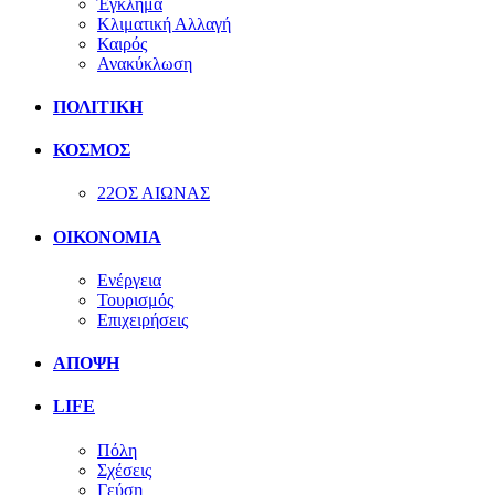
Έγκλημα
Κλιματική Αλλαγή
Καιρός
Ανακύκλωση
ΠΟΛΙΤΙΚΗ
ΚΟΣΜΟΣ
22ΟΣ ΑΙΩΝΑΣ
ΟΙΚΟΝΟΜΙΑ
Ενέργεια
Τουρισμός
Επιχειρήσεις
ΑΠΟΨΗ
LIFE
Πόλη
Σχέσεις
Γεύση