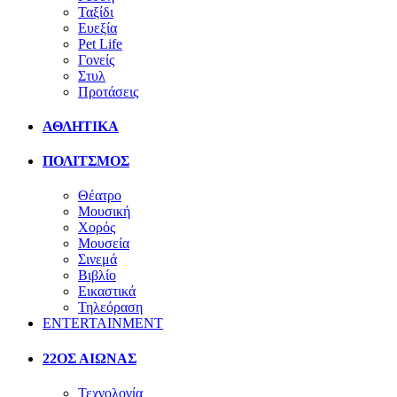
Ταξίδι
Ευεξία
Pet Life
Γονείς
Στυλ
Προτάσεις
ΑΘΛΗΤΙΚΑ
ΠΟΛΙΤΣΜΟΣ
Θέατρο
Μουσική
Χορός
Μουσεία
Σινεμά
Βιβλίο
Εικαστικά
Τηλεόραση
ENTERTAINMENT
22ΟΣ ΑΙΩΝΑΣ
Τεχνολογία