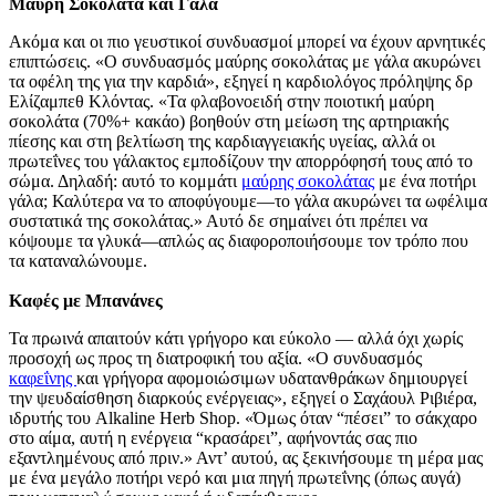
Μαύρη Σοκολάτα και Γάλα
Ακόμα και οι πιο γευστικοί συνδυασμοί μπορεί να έχουν αρνητικές
επιπτώσεις. «Ο συνδυασμός μαύρης σοκολάτας με γάλα ακυρώνει
τα οφέλη της για την καρδιά», εξηγεί η καρδιολόγος πρόληψης δρ
Ελίζαμπεθ Κλόντας. «Τα φλαβονοειδή στην ποιοτική μαύρη
σοκολάτα (70%+ κακάο) βοηθούν στη μείωση της αρτηριακής
πίεσης και στη βελτίωση της καρδιαγγειακής υγείας, αλλά οι
πρωτεΐνες του γάλακτος εμποδίζουν την απορρόφησή τους από το
σώμα. Δηλαδή: αυτό το κομμάτι
μαύρης σοκολάτας
με ένα ποτήρι
γάλα; Καλύτερα να το αποφύγουμε—το γάλα ακυρώνει τα ωφέλιμα
συστατικά της σοκολάτας.» Αυτό δε σημαίνει ότι πρέπει να
κόψουμε τα γλυκά—απλώς ας διαφοροποιήσουμε τον τρόπο που
τα καταναλώνουμε.
Καφές με Μπανάνες
Τα πρωινά απαιτούν κάτι γρήγορο και εύκολο — αλλά όχι χωρίς
προσοχή ως προς τη διατροφική του αξία. «Ο συνδυασμός
καφεΐνης
και γρήγορα αφομοιώσιμων υδατανθράκων δημιουργεί
την ψευδαίσθηση διαρκούς ενέργειας», εξηγεί ο Σαχάουλ Ριβιέρα,
ιδρυτής του Alkaline Herb Shop. «Όμως όταν “πέσει” το σάκχαρο
στο αίμα, αυτή η ενέργεια “κρασάρει”, αφήνοντάς σας πιο
εξαντλημένους από πριν.» Αντ’ αυτού, ας ξεκινήσουμε τη μέρα μας
με ένα μεγάλο ποτήρι νερό και μια πηγή πρωτεΐνης (όπως αυγά)