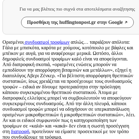
Για να μας βλέπεις πιο συχνά στα αποτελέσματα αναζήτησης
Προσθήκη της huffingtonpost.gr στην Google
Ορισμένοι
συνδυασμοί τροφίμων
απλώς… ταιριάζουν απόλυτα:
Γάλα με μπισκότα, καρότα με χούμους, κοτόπουλο με βάφλες και
μπέικον με αυγά, για να αναφέρουμε μερικά. Ωστόσο, άλλοι
δημοφιλείς συνδυασμοί τροφίμων καλό είναι να αποφεύγονται.
Από διατροφική σκοπιά, «ορισμένες ενώσεις μπορούν να
εμποδίσουν την απορρόφηση βιταμινών και μετάλλων», εξηγεί η
διαιτολόγος Αβερι Ζένκερ. «Για βέλτιστη απορρόφηση θρεπτικών
συστατικών, ίσως χρειάζεται να προσέχεουμε τους συνδυασμούς
τροφών – ειδικά αν δίνουμε προτεραιότητα στην πρόσληψη
κάποιου συγκεκριμένου θρεπτικού συστατικού. Άτομα με
διατροφικές ελλείψεις μπορεί να συμβουλευτούν να αποφεύγουν
συγκεκριμένους συνδυασμούς. Από την άλλη πλευρά, κάποιοι
συνδυασμοί τροφών μπορεί να οδηγήσουν σε υπερκατανάλωση
ορισμένων μακροθρεπτικών ή μικροθρεπτικών συστατικών», λέει.
Αν και οι ειδικοί συμφωνούν πως η κατηγοριοποίηση των
τροφίμων σε «καλά» και «κακά» δεν είναι η σωστή προσέγγιση
στη
διατροφή
, προτείνουν να είμαστε προσεκτικοί με τον τρόπο
που συνδυάζουμε τα τρόφιμα.