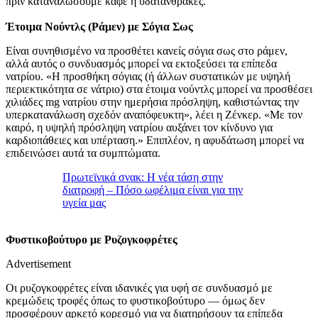
πριν καταναλώσουμε καφέ ή υδατάνθρακες.
Έτοιμα Νούντλς (Ράμεν) με Σόγια Σως
Είναι συνηθισμένο να προσθέτει κανείς σόγια σως στο ράμεν,
αλλά αυτός ο συνδυασμός μπορεί να εκτοξεύσει τα επίπεδα
νατρίου. «Η προσθήκη σόγιας (ή άλλων συστατικών με υψηλή
περιεκτικότητα σε νάτριο) στα έτοιμα νούντλς μπορεί να προσθέσει
χιλιάδες mg νατρίου στην ημερήσια πρόσληψη, καθιστώντας την
υπερκατανάλωση σχεδόν αναπόφευκτη», λέει η Ζένκερ. «Με τον
καιρό, η υψηλή πρόσληψη νατρίου αυξάνει τον κίνδυνο για
καρδιοπάθειες και υπέρταση.» Επιπλέον, η αφυδάτωση μπορεί να
επιδεινώσει αυτά τα συμπτώματα.
Πρωτεϊνικά σνακ: Η νέα τάση στην
διατροφή – Πόσο ωφέλιμα είναι για την
υγεία μας
Φυστικοβούτυρο με Ρυζογκοφρέτες
Advertisement
Οι ρυζογκοφρέτες είναι ιδανικές για υφή σε συνδυασμό με
κρεμώδεις τροφές όπως το φυστικοβούτυρο — όμως δεν
προσφέρουν αρκετό κορεσμό για να διατηρήσουν τα επίπεδα