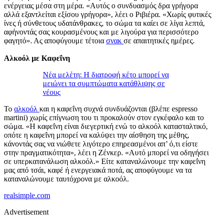
ενέργειας μέσα στη μέρα. «Αυτός ο συνδυασμός δρα γρήγορα
αλλά εξαντλείται εξίσου γρήγορα», λέει ο Ριβιέρα. «Χωρίς φυτικές
ίνες ή σύνθετους υδατάνθρακες, το σώμα τα καίει σε λίγα λεπτά,
αφήνοντάς σας κουρασμένους και με λιγούρα για περισσότερο
φαγητό». Ας αποφύγουμε τέτοια
σνακ
σε απαιτητικές ημέρες.
Αλκοόλ με Καφεΐνη
Νέα μελέτη: Η διατροφή κέτο μπορεί να
μειώνει τα συμπτώματα κατάθλιψης σε
νέους
Το
αλκοόλ
και η καφεΐνη συχνά συνδυάζονται (βλέπε espresso
martini) χωρίς επίγνωση του τι προκαλούν στον εγκέφαλο και το
σώμα. «Η καφεΐνη είναι διεγερτική ενώ το αλκοόλ κατασταλτικό,
οπότε η καφεΐνη μπορεί να καλύψει την αίσθηση της μέθης,
κάνοντάς σας να νιώθετε λιγότερο επηρεασμένοι απ’ ό,τι είστε
στην πραγματικότητα», λέει η Ζένκερ. «Αυτό μπορεί να οδηγήσει
σε υπερκατανάλωση αλκοόλ.» Είτε καταναλώνουμε την καφεΐνη
μας από τσάι, καφέ ή ενεργειακά ποτά, ας αποφύγουμε να τα
καταναλώνουμε ταυτόχρονα με αλκοόλ.
realsimple.com
Advertisement