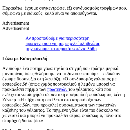
Παρακάτω, έχουμε συγκεντρώσει έξι συνδυασμούς τροφίμων που,
σύμφωνα με ειδικούς, καλό είναι να αποφεύγονται
.
Advertisement
Advertisement
Αν προσπαθούμε για περισσότερη
πρωτεΐνη που να μας ωφελεί αληθινά ας
μην κάνουμε τα παρακάτω πέντε λάθη
Γάλα με Εσπεριδοειδή
Αν πιούμε ένα ποτήρι γάλα την ίδια στιγμή που τρώτμε μερικά
μανταρίνια, ίσως θελήσουμε να το ξανασκεφτουύμε—ειδικά αν
έχουμε δυσανεξία στη λακτόζη. «Ο συνδυασμός γάλακτος με
εσπεριδοειδή (όπως χυμός πορτοκαλιού ή λεμόνι) μπορεί να
προκαλέσει πήξιμο των
πρωτεϊνών
του γάλακτος, κάτι που
ενδέχεται να οδηγήσει σε πεπτική δυσφορία ή φούσκωμα», λέει η
Ζένκερ. «Η πήξη αυτή οφείλεται στο κιτρικό οξύ των
εσπεριδοειδών, που προκαλεί συσσωμάτωση των πρωτεϊνών
καζεΐνης του γάλακτος. Το πηγμένο γάλα είναι πιο δύσκολο να
χωνευτεί και μπορεί να προκαλέσει αέρια, φούσκωμα, πόνο στο
στομάχι ή δυσπεψία.»