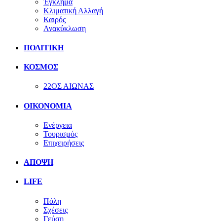
Έγκλημα
Κλιματική Αλλαγή
Καιρός
Ανακύκλωση
ΠΟΛΙΤΙΚΗ
ΚΟΣΜΟΣ
22ΟΣ ΑΙΩΝΑΣ
ΟΙΚΟΝΟΜΙΑ
Ενέργεια
Τουρισμός
Επιχειρήσεις
ΑΠΟΨΗ
LIFE
Πόλη
Σχέσεις
Γεύση