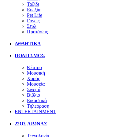
Ταξίδι
Ευεξία
Pet Life
Γονείς
Στυλ
Προτάσεις
ΑΘΛΗΤΙΚΑ
ΠΟΛΙΤΣΜΟΣ
Θέατρο
Μουσική
Χορός
Μουσεία
Σινεμά
Βιβλίο
Εικαστικά
Τηλεόραση
ENTERTAINMENT
22ΟΣ ΑΙΩΝΑΣ
Τεχνολογία