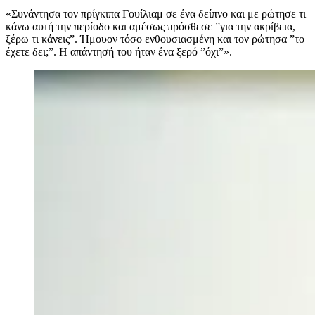
«Συνάντησα τον πρίγκιπα Γουίλιαμ σε ένα δείπνο και με ρώτησε τι
κάνω αυτή την περίοδο και αμέσως πρόσθεσε ”για την ακρίβεια,
ξέρω τι κάνεις”. Ήμουον τόσο ενθουσιασμένη και τον ρώτησα ”το
έχετε δει;”. Η απάντησή του ήταν ένα ξερό ”όχι”».