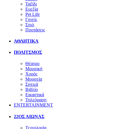
Ταξίδι
Ευεξία
Pet Life
Γονείς
Στυλ
Προτάσεις
ΑΘΛΗΤΙΚΑ
ΠΟΛΙΤΣΜΟΣ
Θέατρο
Μουσική
Χορός
Μουσεία
Σινεμά
Βιβλίο
Εικαστικά
Τηλεόραση
ENTERTAINMENT
22ΟΣ ΑΙΩΝΑΣ
Τεχνολογία