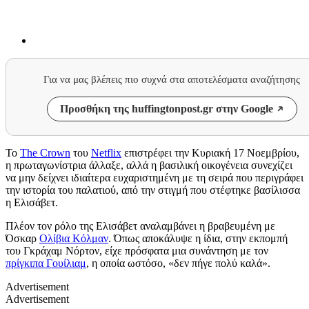
Για να μας βλέπεις πιο συχνά στα αποτελέσματα αναζήτησης
Προσθήκη της huffingtonpost.gr στην Google
Το
The Crown
του
Netflix
επιστρέφει την Κυριακή 17 Νοεμβρίου,
η πρωταγωνίστρια άλλαξε, αλλά η βασιλική οικογένεια συνεχίζει
να μην δείχνει ιδιαίτερα ευχαριστημένη με τη σειρά που περιγράφει
την ιστορία του παλατιού, από την στιγμή που στέφτηκε βασίλισσα
η Ελισάβετ.
Πλέον τον ρόλο της Ελισάβετ αναλαμβάνει η βραβευμένη με
Όσκαρ
Ολίβια Κόλμαν
. Όπως αποκάλυψε η ίδια, στην εκπομπή
του Γκράχαμ Νόρτον, είχε πρόσφατα μια συνάντηση με τον
πρίγκιπα Γουίλιαμ
, η οποία ωστόσο, «δεν πήγε πολύ καλά».
Advertisement
Advertisement