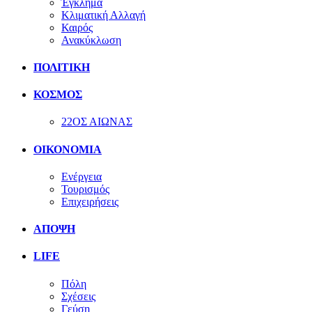
Έγκλημα
Κλιματική Αλλαγή
Καιρός
Ανακύκλωση
ΠΟΛΙΤΙΚΗ
ΚΟΣΜΟΣ
22ΟΣ ΑΙΩΝΑΣ
ΟΙΚΟΝΟΜΙΑ
Ενέργεια
Τουρισμός
Επιχειρήσεις
ΑΠΟΨΗ
LIFE
Πόλη
Σχέσεις
Γεύση