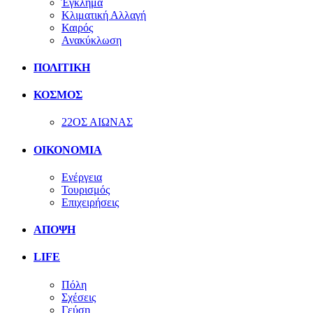
Έγκλημα
Κλιματική Αλλαγή
Καιρός
Ανακύκλωση
ΠΟΛΙΤΙΚΗ
ΚΟΣΜΟΣ
22ΟΣ ΑΙΩΝΑΣ
ΟΙΚΟΝΟΜΙΑ
Ενέργεια
Τουρισμός
Επιχειρήσεις
ΑΠΟΨΗ
LIFE
Πόλη
Σχέσεις
Γεύση