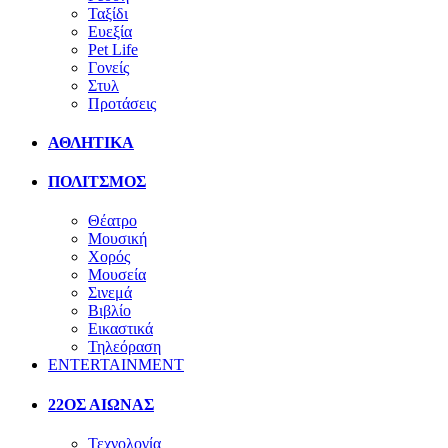
Ταξίδι
Ευεξία
Pet Life
Γονείς
Στυλ
Προτάσεις
ΑΘΛΗΤΙΚΑ
ΠΟΛΙΤΣΜΟΣ
Θέατρο
Μουσική
Χορός
Μουσεία
Σινεμά
Βιβλίο
Εικαστικά
Τηλεόραση
ENTERTAINMENT
22ΟΣ ΑΙΩΝΑΣ
Τεχνολογία