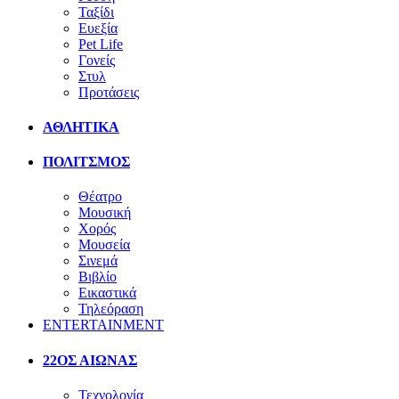
Ταξίδι
Ευεξία
Pet Life
Γονείς
Στυλ
Προτάσεις
ΑΘΛΗΤΙΚΑ
ΠΟΛΙΤΣΜΟΣ
Θέατρο
Μουσική
Χορός
Μουσεία
Σινεμά
Βιβλίο
Εικαστικά
Τηλεόραση
ENTERTAINMENT
22ΟΣ ΑΙΩΝΑΣ
Τεχνολογία