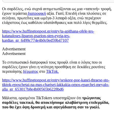
Oι σαρδέλες, ενώ συχνά αντιμετωπίζονται ως μια «ταπεινή» τροφή,
έχουν τεράστια
διατροφική
αξία. Γιατί; Επειδή είναι πλούσιες σε
σελήνιο, πρωτεΐνες και ωμέγα-3 λιπαρά οξέα, ενώ περιέχουν
ελάχιστους έως καθόλου υδατάνθρακες και πολύ λίγες θερμίδες.
https://www.huffingtonpost.gr/entry/ta-apithana-ofele-tes-
katanaloses-liparon-psarion-sten-eyeia-tes-
kardias_gr_6499c774e4b0c0ed59b47107
Advertisement
Advertisement
Το εντυπωσιακό διατροφικό τους προφίλ είναι ο λόγος που οι
σαρδέλες έχουν γίνει η νεότερη προσθήκη σε δεκάδες ρουτίνες
περιποίησης
δέρματος
στο
TikTok.
https://www.huffingtonpost.gr/entry/seskeee-poe-kanei-thraese-sto-
tiktok-eposchetai-na-mas-charisei-lakkakia-omos-eparchei-meyalo-
alla_gr_653017b8e4b00565b6228bd6
Μάλιστα, ορισμένοι TikTokers υποστηρίζουν ότι
τρώγοντας
σαρδέλες τακτικά, θα αποκτήσουμε αλαβάστρινη επιδερμίδα,
που θα έχει όψη δροσερή και αψεγάδιαστη σαν το γυαλί.