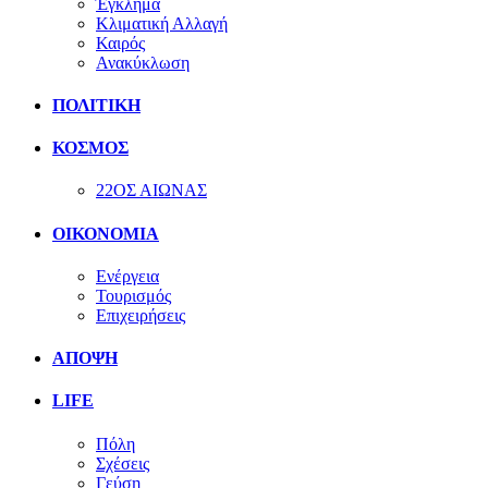
Έγκλημα
Κλιματική Αλλαγή
Καιρός
Ανακύκλωση
ΠΟΛΙΤΙΚΗ
ΚΟΣΜΟΣ
22ΟΣ ΑΙΩΝΑΣ
ΟΙΚΟΝΟΜΙΑ
Ενέργεια
Τουρισμός
Επιχειρήσεις
ΑΠΟΨΗ
LIFE
Πόλη
Σχέσεις
Γεύση