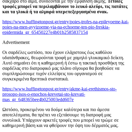
σάκχαρό στο αίμα, συνδέονται με την εμφάνιση ακμής.
Τέτοιες
τροφές μπορεί να περιλαμβάνουν το λευκό αλεύρι, τις πατάτες
και τα γλυκά ή τα αλμυρά υπερεπεξεργασμένα σνακ.
https://www.huffingtonpost.gr/entry/poies-trofes-na-epileyoeme-kai-
poies-na-men-ayyizoeme-yia-na-echoeme-ten-pio-freskia-
epidermida_gr_65450227e4b01b2585837154
Advertisement
Οι σαρδέλες ωστόσο, που έχουν ελάχιστους έως καθόλου
υδατάνθρακες, θεωρούνται τροφή με χαμηλό γλυκαιμικό δείκτη.
Αυτό σημαίνει ότι η
καθημερινή ή έστω η τακτική προσθήκη της
σαρδέλας στο διατροφικό μας πλάνο σίγουρα θα βοηθούσε να
συμπληρώσουμε τυχόν ελλείψεις του οργανισμού σε
συγκεκριμένα θρεπτικά συστατικά.
https://www.huffingtonpost.gr/entry/akme-kai-erethismos-sto-
prosopo-isos-o-enochos-krevetai-sto-krevati-
mas_gr_648365bee4b025003edd607e
Ωστόσο, προκειμένου να δούμε καλύτερα και πιο άμεσα
αποτελέσματα, θα πρέπει να εξετάσουμε τη διατροφή μας
συνολικά. Υπάρχουν αρκετές τροφές που μπορεί να τρώμε σε
καθημερινή βάση και να φθείρουν την όψη του δέρματός μας.