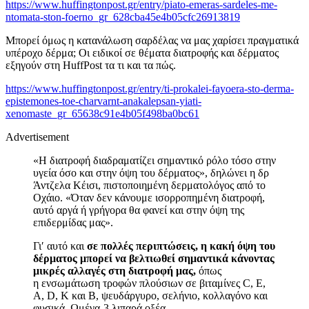
https://www.huffingtonpost.gr/entry/piato-emeras-sardeles-me-
ntomata-ston-foerno_gr_628cba45e4b05cfc26913819
Μπορεί όμως η κατανάλωση σαρδέλας να μας χαρίσει πραγματικά
υπέροχο δέρμα; Οι ειδικοί σε θέματα διατροφής και δέρματος
εξηγούν στη HuffPost τα τι και τα πώς.
https://www.huffingtonpost.gr/entry/ti-prokalei-fayoera-sto-derma-
epistemones-toe-charvarnt-anakalepsan-yiati-
xenomaste_gr_65638c91e4b05f498ba0bc61
Advertisement
«Η διατροφή διαδραματίζει σημαντικό ρόλο τόσο στην
υγεία όσο και στην όψη του δέρματος», δηλώνει η δρ
Άντζελα Κέισι, πιστοποιημένη δερματολόγος από το
Οχάιο. «Όταν δεν κάνουμε ισορροπημένη διατροφή,
αυτό αργά ή γρήγορα θα φανεί και στην όψη της
επιδερμίδας μας».
Γι′ αυτό και
σε πολλές περιπτώσεις, η κακή όψη του
δέρματος μπορεί να βελτιωθεί σημαντικά κάνοντας
μικρές αλλαγές στη διατροφή μας,
όπως
η ενσωμάτωση τροφών πλούσιων σε βιταμίνες C, E,
A, D, K και B, ψευδάργυρο, σελήνιο, κολλαγόνο και
φυσικά, Ωμέγα-3 λιπαρά οξέα.