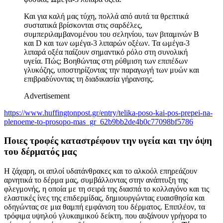
Και για καλή μας τύχη, πολλά από αυτά τα θρεπτικά
συστατικά βρίσκονται στις σαρδέλες,
συμπεριλαμβανομένου του σεληνίου, των βιταμινών Β
και D και των ωμέγα-3 λιπαρών οξέων.
Τα ωμέγα-3
λιπαρά οξέα παίζουν σημαντικό ρόλο στη συνολική
υγεία. Πώς; Βοηθώντας στη ρύθμιση των επιπέδων
γλυκόζης, υποστηρίζοντας την παραγωγή των μυών και
επιβραδύνοντας τη διαδικασία γήρανσης.
Advertisement
https://www.huffingtonpost.gr/entry/telika-poso-kai-pos-prepei-na-
plenoeme-to-prosopo-mas_gr_62b9bb2de4b0c77098bf5786
Ποιες τροφές καταστρέφουν την υγεία και την όψη
του δέρματός μας
Η ζάχαρη, οι απλοί υδατάνθρακες και το αλκοόλ επηρεάζουν
αρνητικά το δέρμα μας, συμβάλλοντας στην ανάπτυξη της
φλεγμονής, η οποία με τη σειρά της διασπά το κολλαγόνο και τις
ελαστικές ίνες της επιδερμίδας, δημιουργώντας ευαισθησία και
οδηγώντας σε μια θαμπή εμφάνιση του δέρματος. Επιπλέον, τα
τρόφιμα υψηλού γλυκαιμικού δείκτη, που αυξάνουν γρήγορα το