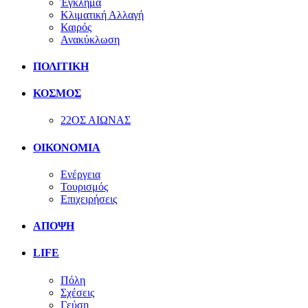
Έγκλημα
Κλιματική Αλλαγή
Καιρός
Ανακύκλωση
ΠΟΛΙΤΙΚΗ
ΚΟΣΜΟΣ
22ΟΣ ΑΙΩΝΑΣ
ΟΙΚΟΝΟΜΙΑ
Ενέργεια
Τουρισμός
Επιχειρήσεις
ΑΠΟΨΗ
LIFE
Πόλη
Σχέσεις
Γεύση