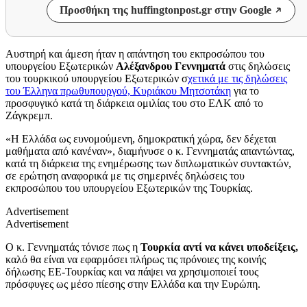
Προσθήκη της huffingtonpost.gr στην Google
Αυστηρή και άμεση ήταν η απάντηση του εκπροσώπου του
υπουργείου Εξωτερικών
Αλέξανδρου Γεννηματά
στις δηλώσεις
του τουρκικού υπουργείου Εξωτερικών σ
χετικά με τις δηλώσεις
του Έλληνα πρωθυπουργού, Κυριάκου Μητσοτάκη
για το
προσφυγικό κατά τη διάρκεια ομιλίας του στο ΕΛΚ από το
Ζάγκρεμπ.
«Η Ελλάδα ως ευνομούμενη, δημοκρατική χώρα, δεν δέχεται
μαθήματα από κανέναν», διαμήνυσε ο κ. Γεννηματάς απαντώντας,
κατά τη διάρκεια της ενημέρωσης των διπλωματικών συντακτών,
σε ερώτηση αναφορικά με τις σημερινές δηλώσεις του
εκπροσώπου του υπουργείου Εξωτερικών της Τουρκίας.
Advertisement
Advertisement
Ο κ. Γεννηματάς τόνισε πως η
Τουρκία αντί να κάνει υποδείξεις,
καλό θα είναι να εφαρμόσει πλήρως τις πρόνοιες της κοινής
δήλωσης ΕΕ-Τουρκίας και να πάψει να χρησιμοποιεί τους
πρόσφυγες ως μέσο πίεσης στην Ελλάδα και την Ευρώπη.