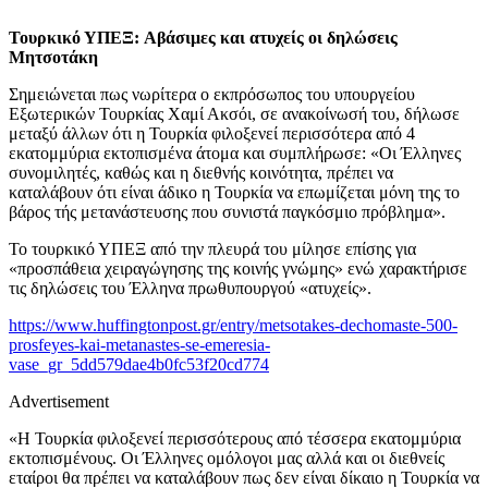
Toυρκικό ΥΠΕΞ: Aβάσιμες και ατυχείς οι δηλώσεις
Μητσοτάκη
Σημειώνεται πως νωρίτερα ο εκπρόσωπος του υπουργείου
Εξωτερικών Τουρκίας Χαμί Ακσόι, σε ανακοίνωσή του, δήλωσε
μεταξύ άλλων ότι η Τουρκία φιλοξενεί περισσότερα από 4
εκατομμύρια εκτοπισμένα άτομα και συμπλήρωσε: «Οι Έλληνες
συνομιλητές, καθώς και η διεθνής κοινότητα, πρέπει να
καταλάβουν ότι είναι άδικο η Τουρκία να επωμίζεται μόνη της το
βάρος τής μετανάστευσης που συνιστά παγκόσμιο πρόβλημα».
Το τουρκικό ΥΠΕΞ από την πλευρά του μίλησε επίσης για
«προσπάθεια χειραγώγησης της κοινής γνώμης» ενώ χαρακτήρισε
τις δηλώσεις του Έλληνα πρωθυπουργού «ατυχείς».
https://www.huffingtonpost.gr/entry/metsotakes-dechomaste-500-
prosfeyes-kai-metanastes-se-emeresia-
vase_gr_5dd579dae4b0fc53f20cd774
Advertisement
«Η Τουρκία φιλοξενεί περισσότερους από τέσσερα εκατομμύρια
εκτοπισμένους. Οι Έλληνες ομόλογοι μας αλλά και οι διεθνείς
εταίροι θα πρέπει να καταλάβουν πως δεν είναι δίκαιο η Τουρκία να