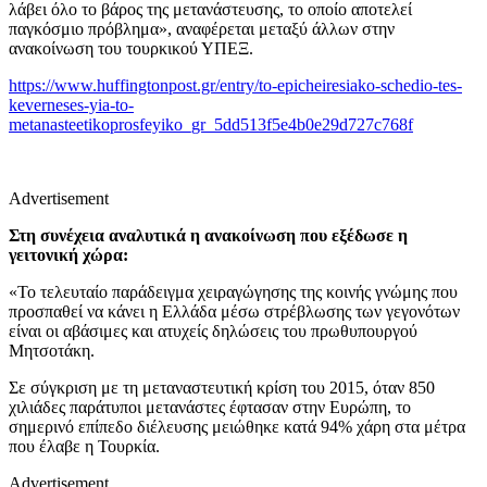
λάβει όλο το βάρος της μετανάστευσης, το οποίο αποτελεί
παγκόσμιο πρόβλημα», αναφέρεται μεταξύ άλλων στην
ανακοίνωση του τουρκικού ΥΠΕΞ.
https://www.huffingtonpost.gr/entry/to-epicheiresiako-schedio-tes-
keverneses-yia-to-
metanasteetikoprosfeyiko_gr_5dd513f5e4b0e29d727c768f
Advertisement
Στη συνέχεια αναλυτικά η ανακοίνωση που εξέδωσε η
γειτονική χώρα:
«Το τελευταίο παράδειγμα χειραγώγησης της κοινής γνώμης που
προσπαθεί να κάνει η Ελλάδα μέσω στρέβλωσης των γεγονότων
είναι οι αβάσιμες και ατυχείς δηλώσεις του πρωθυπουργού
Μητσοτάκη.
Σε σύγκριση με τη μεταναστευτική κρίση του 2015, όταν 850
χιλιάδες παράτυποι μετανάστες έφτασαν στην Ευρώπη, το
σημερινό επίπεδο διέλευσης μειώθηκε κατά 94% χάρη στα μέτρα
που έλαβε η Τουρκία.
Advertisement