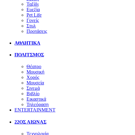
Ταξίδι
Ευεξία
Pet Life
Γονείς
Στυλ
Προτάσεις
ΑΘΛΗΤΙΚΑ
ΠΟΛΙΤΣΜΟΣ
Θέατρο
Μουσική
Χορός
Μουσεία
Σινεμά
Βιβλίο
Εικαστικά
Τηλεόραση
ENTERTAINMENT
22ΟΣ ΑΙΩΝΑΣ
Τεχνολογία