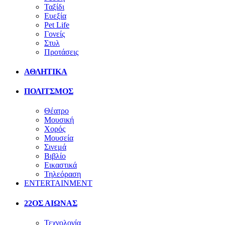
Ταξίδι
Ευεξία
Pet Life
Γονείς
Στυλ
Προτάσεις
ΑΘΛΗΤΙΚΑ
ΠΟΛΙΤΣΜΟΣ
Θέατρο
Μουσική
Χορός
Μουσεία
Σινεμά
Βιβλίο
Εικαστικά
Τηλεόραση
ENTERTAINMENT
22ΟΣ ΑΙΩΝΑΣ
Τεχνολογία