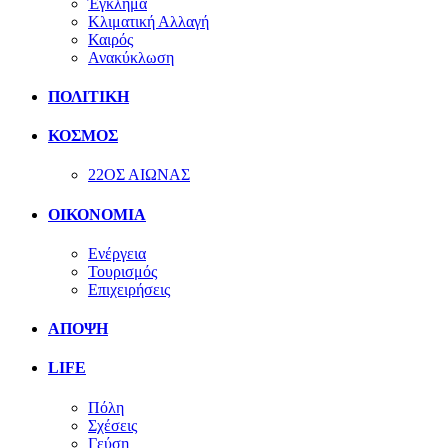
Έγκλημα
Κλιματική Αλλαγή
Καιρός
Ανακύκλωση
ΠΟΛΙΤΙΚΗ
ΚΟΣΜΟΣ
22ΟΣ ΑΙΩΝΑΣ
ΟΙΚΟΝΟΜΙΑ
Ενέργεια
Τουρισμός
Επιχειρήσεις
ΑΠΟΨΗ
LIFE
Πόλη
Σχέσεις
Γεύση