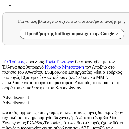
Για να μας βλέπεις πιο συχνά στα αποτελέσματα αναζήτησης
Προσθήκη της huffingtonpost.gr στην Google
«
Ο Τούρκος
πρόεδρος
Ταγίπ Ερντογάν
θα συναντηθεί με τον
Έλληνα πρωθυπουργό
Κυριάκο Μητσοτάκη
τον Απρίλιο στο
πλαίσιο του Ανωτάτου Συμβουλίου Συνεργασίας, λέει ο Τούρκος
υπουργός Εξωτερικών» αναφέρουν (και) ελληνικά ΜΜΕ,
επικαλούμενα το τουρκικό πρακτορείο Anadolu, το οποίο με τη
σειρά του επικαλέστηκε τον Χακάν Φιντάν.
Advertisement
Advertisement
Ωστόσο, αρμόδιες και έγκυρες διπλωματικές πηγές διευκρινίζουν
σχετικά με την ημερομηνία διεξαγωγής Ανώτατου Συμβουλίου
Συνεργασίας Ελλάδας-Τουρκίας, ότι «οι δυο πλευρές έχουν θέσει
πιθανές ημερομηνίες για τη σύγκληση του ΑΣΣ, μεταξύ των