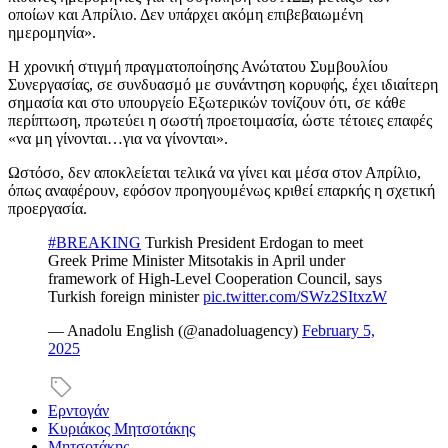
οποίων και Απρίλιο. Δεν υπάρχει ακόμη επιβεβαιωμένη
ημερομηνία».
Η χρονική στιγμή πραγματοποίησης Ανώτατου Συμβουλίου
Συνεργασίας, σε συνδυασμό με συνάντηση κορυφής, έχει ιδιαίτερη
σημασία και στο υπουργείο Εξωτερικών τονίζουν ότι, σε κάθε
περίπτωση, πρωτεύει η σωστή προετοιμασία, ώστε τέτοιες επαφές
«να μη γίνονται…για να γίνονται».
Ωστόσο, δεν αποκλείεται τελικά να γίνει και μέσα στον Απρίλιο,
όπως αναφέρουν, εφόσον προηγουμένως κριθεί επαρκής η σχετική
προεργασία.
#BREAKING
Turkish President Erdogan to meet
Greek Prime Minister Mitsotakis in April under
framework of High-Level Cooperation Council, says
Turkish foreign minister
pic.twitter.com/SWz2SItxzW
— Anadolu English (@anadoluagency)
February 5,
2025
Ερντογάν
Κυριάκος Μητσοτάκης
Μητσοτάκης