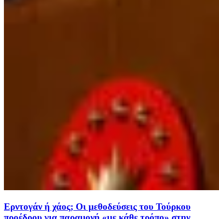
Ερντογάν ή χάος; Οι μεθοδεύσεις του Τούρκου
προέδρου για παραμονή «με κάθε τρόπο» στην