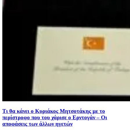
Τι θα κάνει ο Κυριάκος Μητσοτάκης με το
περίστροφο που του χάρισε ο Ερντογάν – Οι
αποφάσεις των άλλων ηγετών