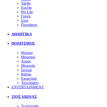
Ταξίδι
Ευεξία
Pet Life
Γονείς
Στυλ
Προτάσεις
ΑΘΛΗΤΙΚΑ
ΠΟΛΙΤΣΜΟΣ
Θέατρο
Μουσική
Χορός
Μουσεία
Σινεμά
Βιβλίο
Εικαστικά
Τηλεόραση
ENTERTAINMENT
22ΟΣ ΑΙΩΝΑΣ
Τεχνολογία