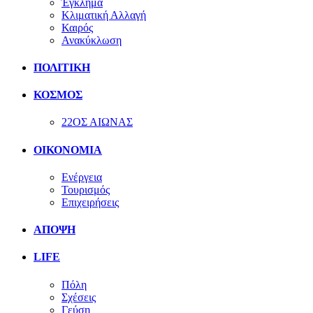
Έγκλημα
Κλιματική Αλλαγή
Καιρός
Ανακύκλωση
ΠΟΛΙΤΙΚΗ
ΚΟΣΜΟΣ
22ΟΣ ΑΙΩΝΑΣ
ΟΙΚΟΝΟΜΙΑ
Ενέργεια
Τουρισμός
Επιχειρήσεις
ΑΠΟΨΗ
LIFE
Πόλη
Σχέσεις
Γεύση