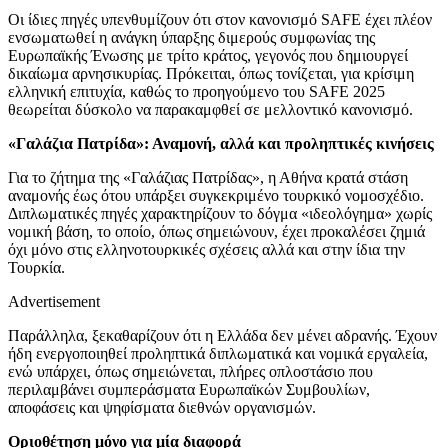
Οι ίδιες πηγές υπενθυμίζουν ότι στον κανονισμό SAFE έχει πλέον
ενσωματωθεί η ανάγκη ύπαρξης διμερούς συμφωνίας της
Ευρωπαϊκής Ένωσης με τρίτο κράτος, γεγονός που δημιουργεί
δικαίωμα αρνησικυρίας. Πρόκειται, όπως τονίζεται, για κρίσιμη
ελληνική επιτυχία, καθώς το προηγούμενο του SAFE 2025
θεωρείται δύσκολο να παρακαμφθεί σε μελλοντικό κανονισμό.
«Γαλάζια Πατρίδα»: Αναμονή, αλλά και προληπτικές κινήσεις
Για το ζήτημα της «Γαλάζιας Πατρίδας», η Αθήνα κρατά στάση
αναμονής έως ότου υπάρξει συγκεκριμένο τουρκικό νομοσχέδιο.
Διπλωματικές πηγές χαρακτηρίζουν το δόγμα «ιδεολόγημα» χωρίς
νομική βάση, το οποίο, όπως σημειώνουν, έχει προκαλέσει ζημιά
όχι μόνο στις ελληνοτουρκικές σχέσεις αλλά και στην ίδια την
Τουρκία.
Advertisement
Παράλληλα, ξεκαθαρίζουν ότι η Ελλάδα δεν μένει αδρανής. Έχουν
ήδη ενεργοποιηθεί προληπτικά διπλωματικά και νομικά εργαλεία,
ενώ υπάρχει, όπως σημειώνεται, πλήρες οπλοστάσιο που
περιλαμβάνει συμπεράσματα Ευρωπαϊκών Συμβουλίων,
αποφάσεις και ψηφίσματα διεθνών οργανισμών.
Οριοθέτηση μόνο για μία διαφορά