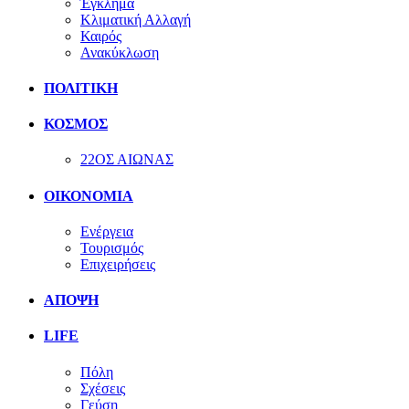
Έγκλημα
Κλιματική Αλλαγή
Καιρός
Ανακύκλωση
ΠΟΛΙΤΙΚΗ
ΚΟΣΜΟΣ
22ΟΣ ΑΙΩΝΑΣ
ΟΙΚΟΝΟΜΙΑ
Ενέργεια
Τουρισμός
Επιχειρήσεις
ΑΠΟΨΗ
LIFE
Πόλη
Σχέσεις
Γεύση