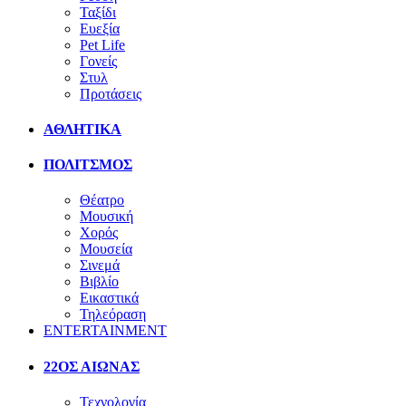
Ταξίδι
Ευεξία
Pet Life
Γονείς
Στυλ
Προτάσεις
ΑΘΛΗΤΙΚΑ
ΠΟΛΙΤΣΜΟΣ
Θέατρο
Μουσική
Χορός
Μουσεία
Σινεμά
Βιβλίο
Εικαστικά
Τηλεόραση
ENTERTAINMENT
22ΟΣ ΑΙΩΝΑΣ
Τεχνολογία