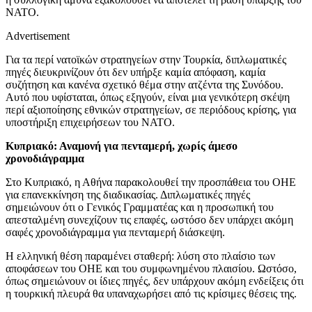
ΝΑΤΟ.
Advertisement
Για τα περί νατοϊκών στρατηγείων στην Τουρκία, διπλωματικές
πηγές διευκρινίζουν ότι δεν υπήρξε καμία απόφαση, καμία
συζήτηση και κανένα σχετικό θέμα στην ατζέντα της Συνόδου.
Αυτό που υφίσταται, όπως εξηγούν, είναι μια γενικότερη σκέψη
περί αξιοποίησης εθνικών στρατηγείων, σε περιόδους κρίσης, για
υποστήριξη επιχειρήσεων του ΝΑΤΟ.
Κυπριακό: Αναμονή για πενταμερή, χωρίς άμεσο
χρονοδιάγραμμα
Στο Κυπριακό, η Αθήνα παρακολουθεί την προσπάθεια του ΟΗΕ
για επανεκκίνηση της διαδικασίας. Διπλωματικές πηγές
σημειώνουν ότι ο Γενικός Γραμματέας και η προσωπική του
απεσταλμένη συνεχίζουν τις επαφές, ωστόσο δεν υπάρχει ακόμη
σαφές χρονοδιάγραμμα για πενταμερή διάσκεψη.
Η ελληνική θέση παραμένει σταθερή: λύση στο πλαίσιο των
αποφάσεων του ΟΗΕ και του συμφωνημένου πλαισίου. Ωστόσο,
όπως σημειώνουν οι ίδιες πηγές, δεν υπάρχουν ακόμη ενδείξεις ότι
η τουρκική πλευρά θα υπαναχωρήσει από τις κρίσιμες θέσεις της.