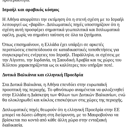
Ισραήλ και αραβικός κόσμος
Η Αθήνα απορρίπτει την εκτίμηση ότι η στενή σχέση με το Ισραήλ
λειτουργεί ως «βαρίδι». Διπλωματικές πηγές υποστηρίζουν ότι η
σχέση αυτή προσφέρει σημαντικά γεωπολιτικά και διπλωματικά
οφέλη, χωρίς να σημαίνει ταύτιση σε όλα τα ζητήματα.
Όπως επισημαίνουν, η Ελλάδα έχει υπάρξει σε αρκετές
περιπτώσεις επισπεύδουσα σε καταδικαστικές τοποθετήσεις για
συγκεκριμένες ενέργειες του Ισραήλ. Παράλληλα, οι σχέσεις με
την Αίγυπτο, την Ιορδανία, τη Σαουδική Αραβία και τις χώρες του
Κόλπου χαρακτηρίζονται ως οι καλύτερες που υπήρξαν ποτέ.
Δυτικά Βαλκάνια και ελληνική Προεδρία
Στα Δυτικά Βαλκάνια, η Αθήνα επενδύει στην ευρωπαϊκή
προοπτική της περιοχής. Το φθινόπωρο αναμένεται να φιλοξενηθεί
στην Ελλάδα η Διάσκεψη των Φίλων των Δυτικών Βαλκανίων, ενώ
θα ολοκληρωθεί και κύκλος επισκέψεων στις χώρες της περιοχής.
Διπλωματικές πηγές θεωρούν ότι η ελληνική Προεδρία στην ΕΕ
μπορεί να δώσει ώθηση στη διεύρυνση, με το Μαυροβούνιο να
βρίσκεται πιο κοντά από κάθε άλλη χώρα στην ενταξιακή
διαδικασία.