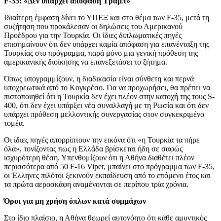
F-35: «Δεν υπάρχει απόφαση Τραμπ»
Ιδιαίτερη έμφαση δίνει το ΥΠΕΞ και στο θέμα των F-35, μετά τη
συζήτηση που προκάλεσαν οι δηλώσεις του Αμερικανού
Προέδρου για την Τουρκία. Οι ίδιες διπλωματικές πηγές
επισημαίνουν ότι δεν υπάρχει καμία απόφαση για επανένταξη της
Τουρκίας στο πρόγραμμα, παρά μόνο μια γενική πρόθεση της
αμερικανικής διοίκησης να επανεξετάσει το ζήτημα.
Όπως υπογραμμίζουν, η διαδικασία είναι σύνθετη και περνά
υποχρεωτικά από το Κογκρέσο. Για να προχωρήσει, θα πρέπει να
πιστοποιηθεί ότι η Τουρκία δεν έχει πλέον στην κατοχή της τους S-
400, ότι δεν έχει υπάρξει νέα συναλλαγή με τη Ρωσία και ότι δεν
υπάρχει πρόθεση μελλοντικής συνεργασίας στον συγκεκριμένο
τομέα.
Οι ίδιες πηγές απορρίπτουν την εικόνα ότι «η Τουρκία τα πήρε
όλα», τονίζοντας πως η Ελλάδα βρίσκεται ήδη σε σαφώς
ισχυρότερη θέση. Υπενθυμίζουν ότι η Αθήνα διαθέτει πλέον
περισσότερα από 50 F-16 Viper, μπαίνει στο πρόγραμμα των F-35,
οι Έλληνες πιλότοι ξεκινούν εκπαίδευση από το επόμενο έτος και
τα πρώτα αεροσκάφη αναμένονται σε περίπου τρία χρόνια.
Όροι για μη χρήση όπλων κατά συμμάχων
Στο ίδιο πλαίσιο, η Αθήνα θεωρεί αυτονόητο ότι κάθε αμυντικός