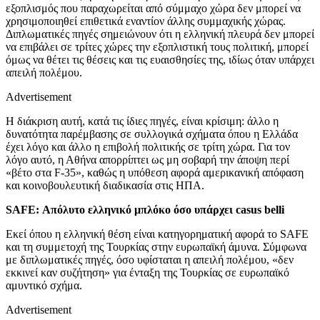
εξοπλισμός που παραχωρείται από σύμμαχο χώρα δεν μπορεί να
χρησιμοποιηθεί επιθετικά εναντίον άλλης συμμαχικής χώρας.
Διπλωματικές πηγές σημειώνουν ότι η ελληνική πλευρά δεν μπορεί
να επιβάλει σε τρίτες χώρες την εξοπλιστική τους πολιτική, μπορεί
όμως να θέτει τις θέσεις και τις ευαισθησίες της, ιδίως όταν υπάρχει
απειλή πολέμου.
Advertisement
Η διάκριση αυτή, κατά τις ίδιες πηγές, είναι κρίσιμη: άλλο η
δυνατότητα παρέμβασης σε συλλογικά σχήματα όπου η Ελλάδα
έχει λόγο και άλλο η επιβολή πολιτικής σε τρίτη χώρα. Για τον
λόγο αυτό, η Αθήνα απορρίπτει ως μη σοβαρή την άποψη περί
«βέτο στα F-35», καθώς η υπόθεση αφορά αμερικανική απόφαση
και κοινοβουλευτική διαδικασία στις ΗΠΑ.
SAFE: Απόλυτο ελληνικό μπλόκο όσο υπάρχει casus belli
Εκεί όπου η ελληνική θέση είναι κατηγορηματική αφορά το SAFE
και τη συμμετοχή της Τουρκίας στην ευρωπαϊκή άμυνα. Σύμφωνα
με διπλωματικές πηγές, όσο υφίσταται η απειλή πολέμου, «δεν
εκκινεί καν συζήτηση» για ένταξη της Τουρκίας σε ευρωπαϊκό
αμυντικό σχήμα.
Advertisement