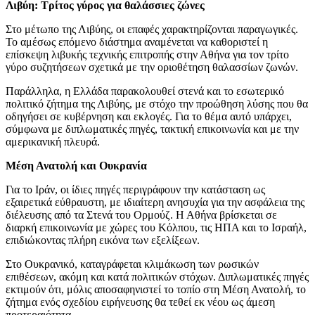
Λιβύη: Τρίτος γύρος για θαλάσσιες ζώνες
Στο μέτωπο της Λιβύης, οι επαφές χαρακτηρίζονται παραγωγικές.
Το αμέσως επόμενο διάστημα αναμένεται να καθοριστεί η
επίσκεψη λιβυκής τεχνικής επιτροπής στην Αθήνα για τον τρίτο
γύρο συζητήσεων σχετικά με την οριοθέτηση θαλασσίων ζωνών.
Παράλληλα, η Ελλάδα παρακολουθεί στενά και το εσωτερικό
πολιτικό ζήτημα της Λιβύης, με στόχο την προώθηση λύσης που θα
οδηγήσει σε κυβέρνηση και εκλογές. Για το θέμα αυτό υπάρχει,
σύμφωνα με διπλωματικές πηγές, τακτική επικοινωνία και με την
αμερικανική πλευρά.
Μέση Ανατολή και Ουκρανία
Για το Ιράν, οι ίδιες πηγές περιγράφουν την κατάσταση ως
εξαιρετικά εύθραυστη, με ιδιαίτερη ανησυχία για την ασφάλεια της
διέλευσης από τα Στενά του Ορμούζ. Η Αθήνα βρίσκεται σε
διαρκή επικοινωνία με χώρες του Κόλπου, τις ΗΠΑ και το Ισραήλ,
επιδιώκοντας πλήρη εικόνα των εξελίξεων.
Στο Ουκρανικό, καταγράφεται κλιμάκωση των ρωσικών
επιθέσεων, ακόμη και κατά πολιτικών στόχων. Διπλωματικές πηγές
εκτιμούν ότι, μόλις αποσαφηνιστεί το τοπίο στη Μέση Ανατολή, το
ζήτημα ενός σχεδίου ειρήνευσης θα τεθεί εκ νέου ως άμεση
προτεραιότητα.