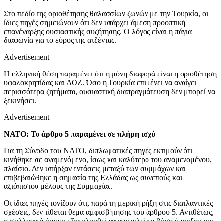
Στο πεδίο της οριοθέτησης θαλασσίων ζωνών με την Τουρκία, οι
ίδιες πηγές σημειώνουν ότι δεν υπάρχει άμεση προοπτική
επανέναρξης ουσιαστικής συζήτησης. Ο λόγος είναι η πάγια
διαφωνία για το εύρος της ατζέντας.
Advertisement
Η ελληνική θέση παραμένει ότι η μόνη διαφορά είναι η οριοθέτηση
υφαλοκρηπίδας και ΑΟΖ. Όσο η Τουρκία επιμένει να ανοίγει
περισσότερα ζητήματα, ουσιαστική διαπραγμάτευση δεν μπορεί να
ξεκινήσει.
Advertisement
ΝΑΤΟ: Το άρθρο 5 παραμένει σε πλήρη ισχύ
Για τη Σύνοδο του ΝΑΤΟ, διπλωματικές πηγές εκτιμούν ότι
κινήθηκε σε αναμενόμενο, ίσως και καλύτερο του αναμενομένου,
πλαίσιο. Δεν υπήρξαν εντάσεις μεταξύ των συμμάχων και
επιβεβαιώθηκε η σημασία της Ελλάδας ως συνεπούς και
αξιόπιστου μέλους της Συμμαχίας.
Οι ίδιες πηγές τονίζουν ότι, παρά τη μερική ρήξη στις διατλαντικές
σχέσεις, δεν τίθεται θέμα αμφισβήτησης του άρθρου 5. Αντιθέτως,
η συλλογική άμυνα εξακολουθεί να αποτελεί τη βάση ύπαρξης του