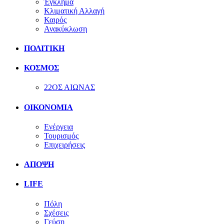
Έγκλημα
Κλιματική Αλλαγή
Καιρός
Ανακύκλωση
ΠΟΛΙΤΙΚΗ
ΚΟΣΜΟΣ
22ΟΣ ΑΙΩΝΑΣ
ΟΙΚΟΝΟΜΙΑ
Ενέργεια
Τουρισμός
Επιχειρήσεις
ΑΠΟΨΗ
LIFE
Πόλη
Σχέσεις
Γεύση