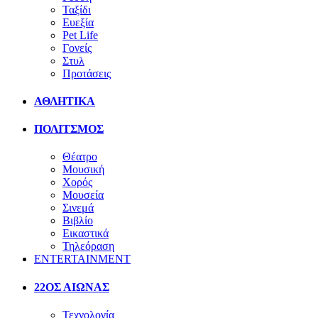
Ταξίδι
Ευεξία
Pet Life
Γονείς
Στυλ
Προτάσεις
ΑΘΛΗΤΙΚΑ
ΠΟΛΙΤΣΜΟΣ
Θέατρο
Μουσική
Χορός
Μουσεία
Σινεμά
Βιβλίο
Εικαστικά
Τηλεόραση
ENTERTAINMENT
22ΟΣ ΑΙΩΝΑΣ
Τεχνολογία