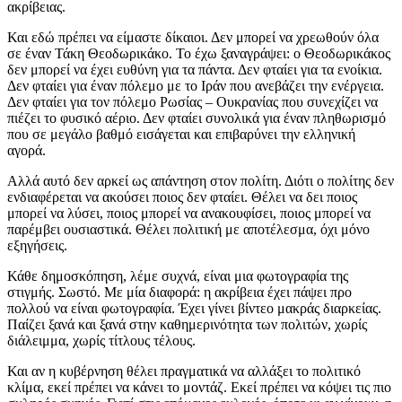
ακρίβειας.
Και εδώ πρέπει να είμαστε δίκαιοι. Δεν μπορεί να χρεωθούν όλα
σε έναν Τάκη Θεοδωρικάκο. Το έχω ξαναγράψει: ο Θεοδωρικάκος
δεν μπορεί να έχει ευθύνη για τα πάντα. Δεν φταίει για τα ενοίκια.
Δεν φταίει για έναν πόλεμο με το Ιράν που ανεβάζει την ενέργεια.
Δεν φταίει για τον πόλεμο Ρωσίας – Ουκρανίας που συνεχίζει να
πιέζει το φυσικό αέριο. Δεν φταίει συνολικά για έναν πληθωρισμό
που σε μεγάλο βαθμό εισάγεται και επιβαρύνει την ελληνική
αγορά.
Αλλά αυτό δεν αρκεί ως απάντηση στον πολίτη. Διότι ο πολίτης δεν
ενδιαφέρεται να ακούσει ποιος δεν φταίει. Θέλει να δει ποιος
μπορεί να λύσει, ποιος μπορεί να ανακουφίσει, ποιος μπορεί να
παρέμβει ουσιαστικά. Θέλει πολιτική με αποτέλεσμα, όχι μόνο
εξηγήσεις.
Κάθε δημοσκόπηση, λέμε συχνά, είναι μια φωτογραφία της
στιγμής. Σωστό. Με μία διαφορά: η ακρίβεια έχει πάψει προ
πολλού να είναι φωτογραφία. Έχει γίνει βίντεο μακράς διαρκείας.
Παίζει ξανά και ξανά στην καθημερινότητα των πολιτών, χωρίς
διάλειμμα, χωρίς τίτλους τέλους.
Και αν η κυβέρνηση θέλει πραγματικά να αλλάξει το πολιτικό
κλίμα, εκεί πρέπει να κάνει το μοντάζ. Εκεί πρέπει να κόψει τις πιο