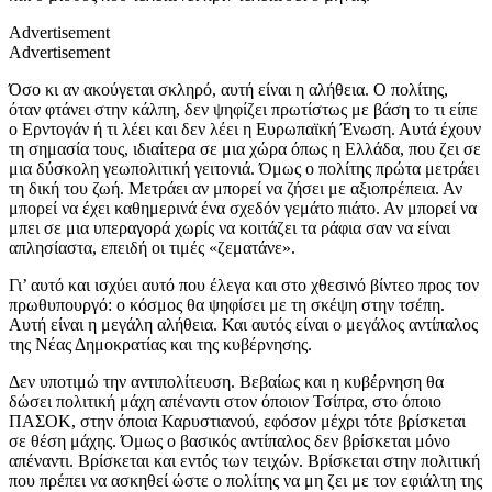
Advertisement
Advertisement
Όσο κι αν ακούγεται σκληρό, αυτή είναι η αλήθεια. Ο πολίτης,
όταν φτάνει στην κάλπη, δεν ψηφίζει πρωτίστως με βάση το τι είπε
ο Ερντογάν ή τι λέει και δεν λέει η Ευρωπαϊκή Ένωση. Αυτά έχουν
τη σημασία τους, ιδιαίτερα σε μια χώρα όπως η Ελλάδα, που ζει σε
μια δύσκολη γεωπολιτική γειτονιά. Όμως ο πολίτης πρώτα μετράει
τη δική του ζωή. Μετράει αν μπορεί να ζήσει με αξιοπρέπεια. Αν
μπορεί να έχει καθημερινά ένα σχεδόν γεμάτο πιάτο. Αν μπορεί να
μπει σε μια υπεραγορά χωρίς να κοιτάζει τα ράφια σαν να είναι
απλησίαστα, επειδή οι τιμές «ζεματάνε».
Γι’ αυτό και ισχύει αυτό που έλεγα και στο χθεσινό βίντεο προς τον
πρωθυπουργό: ο κόσμος θα ψηφίσει με τη σκέψη στην τσέπη.
Αυτή είναι η μεγάλη αλήθεια. Και αυτός είναι ο μεγάλος αντίπαλος
της Νέας Δημοκρατίας και της κυβέρνησης.
Δεν υποτιμώ την αντιπολίτευση. Βεβαίως και η κυβέρνηση θα
δώσει πολιτική μάχη απέναντι στον όποιον Τσίπρα, στο όποιο
ΠΑΣΟΚ, στην όποια Καρυστιανού, εφόσον μέχρι τότε βρίσκεται
σε θέση μάχης. Όμως ο βασικός αντίπαλος δεν βρίσκεται μόνο
απέναντι. Βρίσκεται και εντός των τειχών. Βρίσκεται στην πολιτική
που πρέπει να ασκηθεί ώστε ο πολίτης να μη ζει με τον εφιάλτη της