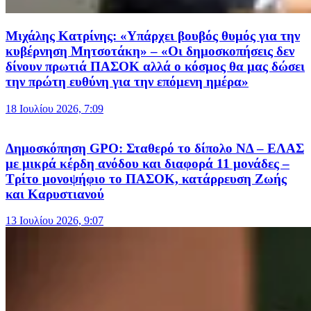
Μιχάλης Κατρίνης: «Υπάρχει βουβός θυμός για την
κυβέρνηση Μητσοτάκη» – «Οι δημοσκοπήσεις δεν
δίνουν πρωτιά ΠΑΣΟΚ αλλά ο κόσμος θα μας δώσει
την πρώτη ευθύνη για την επόμενη ημέρα»
18 Ιουλίου 2026, 7:09
Δημοσκόπηση GPO: Σταθερό το δίπολο ΝΔ – ΕΛΑΣ
με μικρά κέρδη ανόδου και διαφορά 11 μονάδες –
Τρίτο μονοψήφιο το ΠΑΣΟΚ, κατάρρευση Ζωής
και Καρυστιανού
13 Ιουλίου 2026, 9:07