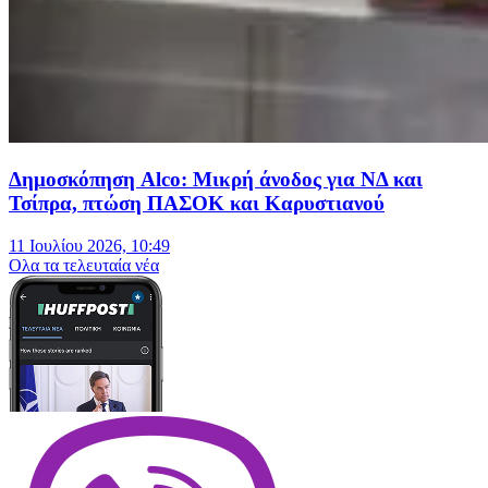
Δημοσκόπηση Alco: Μικρή άνοδος για ΝΔ και
Τσίπρα, πτώση ΠΑΣΟΚ και Καρυστιανού
11 Ιουλίου 2026, 10:49
Oλα τα τελευταία νέα