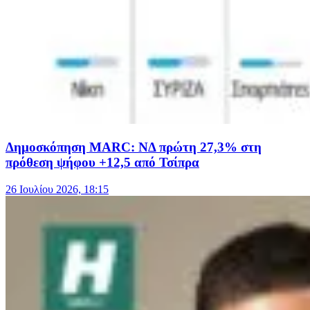
Δημοσκόπηση MARC: ΝΔ πρώτη 27,3% στη
πρόθεση ψήφου +12,5 από Τσίπρα
26 Ιουλίου 2026, 18:15