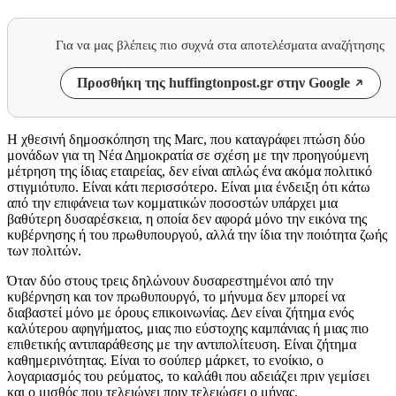
Για να μας βλέπεις πιο συχνά στα αποτελέσματα αναζήτησης
Προσθήκη της huffingtonpost.gr στην Google
Η χθεσινή δημοσκόπηση της Marc, που καταγράφει πτώση δύο
μονάδων για τη Νέα Δημοκρατία σε σχέση με την προηγούμενη
μέτρηση της ίδιας εταιρείας, δεν είναι απλώς ένα ακόμα πολιτικό
στιγμιότυπο. Είναι κάτι περισσότερο. Είναι μια ένδειξη ότι κάτω
από την επιφάνεια των κομματικών ποσοστών υπάρχει μια
βαθύτερη δυσαρέσκεια, η οποία δεν αφορά μόνο την εικόνα της
κυβέρνησης ή του πρωθυπουργού, αλλά την ίδια την ποιότητα ζωής
των πολιτών.
Όταν δύο στους τρεις δηλώνουν δυσαρεστημένοι από την
κυβέρνηση και τον πρωθυπουργό, το μήνυμα δεν μπορεί να
διαβαστεί μόνο με όρους επικοινωνίας. Δεν είναι ζήτημα ενός
καλύτερου αφηγήματος, μιας πιο εύστοχης καμπάνιας ή μιας πιο
επιθετικής αντιπαράθεσης με την αντιπολίτευση. Είναι ζήτημα
καθημερινότητας. Είναι το σούπερ μάρκετ, το ενοίκιο, ο
λογαριασμός του ρεύματος, το καλάθι που αδειάζει πριν γεμίσει
και ο μισθός που τελειώνει πριν τελειώσει ο μήνας.