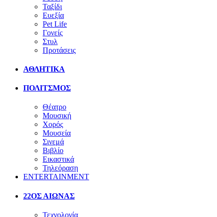
Ταξίδι
Ευεξία
Pet Life
Γονείς
Στυλ
Προτάσεις
ΑΘΛΗΤΙΚΑ
ΠΟΛΙΤΣΜΟΣ
Θέατρο
Μουσική
Χορός
Μουσεία
Σινεμά
Βιβλίο
Εικαστικά
Τηλεόραση
ENTERTAINMENT
22ΟΣ ΑΙΩΝΑΣ
Τεχνολογία