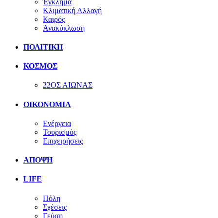
Έγκλημα
Κλιματική Αλλαγή
Καιρός
Ανακύκλωση
ΠΟΛΙΤΙΚΗ
ΚΟΣΜΟΣ
22ΟΣ ΑΙΩΝΑΣ
ΟΙΚΟΝΟΜΙΑ
Ενέργεια
Τουρισμός
Επιχειρήσεις
ΑΠΟΨΗ
LIFE
Πόλη
Σχέσεις
Γεύση