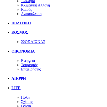
Έγκλημα
Κλιματική Αλλαγή
Καιρός
Ανακύκλωση
ΠΟΛΙΤΙΚΗ
ΚΟΣΜΟΣ
22ΟΣ ΑΙΩΝΑΣ
ΟΙΚΟΝΟΜΙΑ
Ενέργεια
Τουρισμός
Επιχειρήσεις
ΑΠΟΨΗ
LIFE
Πόλη
Σχέσεις
Γεύση