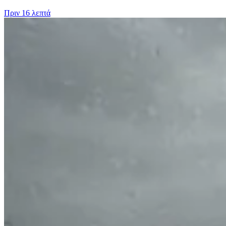
Πριν
16 λεπτά