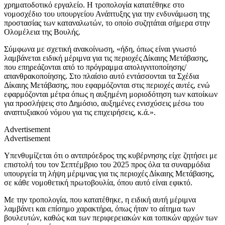
χρηματοδοτικό εργαλείο. Η τροπολογία κατατέθηκε στο
νομοσχέδιο του υπουργείου Ανάπτυξης για την ενδυνάμωση της
προστασίας των καταναλωτών, το οποίο συζητάται σήμερα στην
Ολομέλεια της Βουλής.
Σύμφωνα με σχετική ανακοίνωση, «ήδη, όπως είναι γνωστό
λαμβάνεται ειδική μέριμνα για τις περιοχές Δίκαιης Μετάβασης,
που επηρεάζονται από το πρόγραμμα απολιγνιτοποίησης/
απανθρακοποίησης. Στο πλαίσιο αυτό εντάσσονται τα Σχέδια
Δίκαιης Μετάβασης, που εφαρμόζονται στις περιοχές αυτές, ενώ
εφαρμόζονται μέτρα όπως η αυξημένη μοριοδότηση των κατοίκων
για προσλήψεις στο Δημόσιο, αυξημένες ενισχύσεις μέσω του
αναπτυξιακού νόμου για τις επιχειρήσεις, κ.ά.».
Advertisement
Advertisement
Υπενθυμίζεται ότι ο αντιπρόεδρος της κυβέρνησης είχε ζητήσει με
επιστολή του τον Σεπτέμβριο του 2025 προς όλα τα συναρμόδια
υπουργεία τη λήψη μέριμνας για τις περιοχές Δίκαιης Μετάβασης,
σε κάθε νομοθετική πρωτοβουλία, όπου αυτό είναι εφικτό.
Με την τροπολογία, που κατατέθηκε, η ειδική αυτή μέριμνα
λαμβάνει και επίσημο χαρακτήρα, όπως ήταν το αίτημα των
βουλευτών, καθώς και των περιφερειακών και τοπικών αρχών των