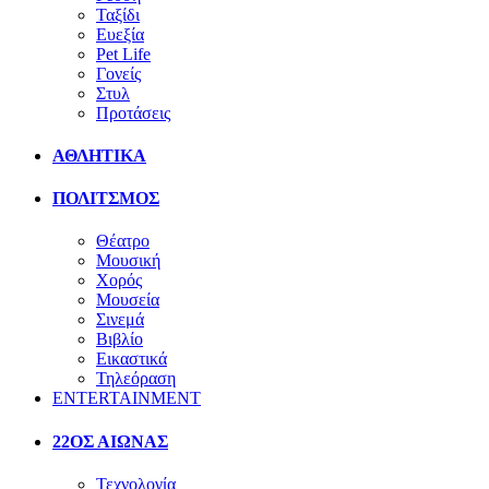
Ταξίδι
Ευεξία
Pet Life
Γονείς
Στυλ
Προτάσεις
ΑΘΛΗΤΙΚΑ
ΠΟΛΙΤΣΜΟΣ
Θέατρο
Μουσική
Χορός
Μουσεία
Σινεμά
Βιβλίο
Εικαστικά
Τηλεόραση
ENTERTAINMENT
22ΟΣ ΑΙΩΝΑΣ
Τεχνολογία