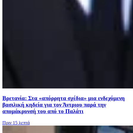
Βρετανία: Στα «απόρρητα σχέδια» μια ενδεχόμενη
βασιλική κηδεία για τον Άντριου παρά την
απομάκρυνσή του από το Παλάτι
Πριν
15 λεπτά