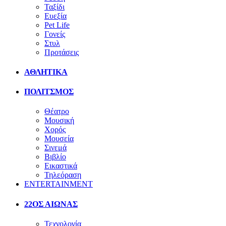
Ταξίδι
Ευεξία
Pet Life
Γονείς
Στυλ
Προτάσεις
ΑΘΛΗΤΙΚΑ
ΠΟΛΙΤΣΜΟΣ
Θέατρο
Μουσική
Χορός
Μουσεία
Σινεμά
Βιβλίο
Εικαστικά
Τηλεόραση
ENTERTAINMENT
22ΟΣ ΑΙΩΝΑΣ
Τεχνολογία