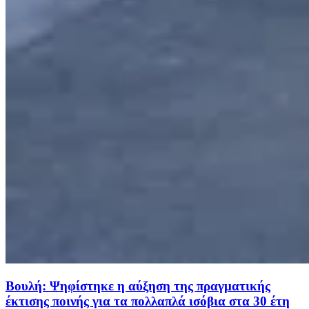
Βουλή: Ψηφίστηκε η αύξηση της πραγματικής
έκτισης ποινής για τα πολλαπλά ισόβια στα 30 έτη