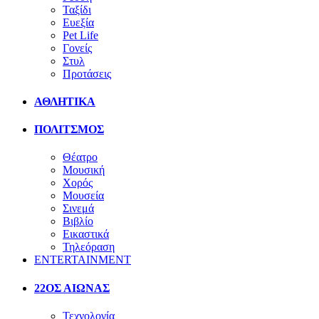
Ταξίδι
Ευεξία
Pet Life
Γονείς
Στυλ
Προτάσεις
ΑΘΛΗΤΙΚΑ
ΠΟΛΙΤΣΜΟΣ
Θέατρο
Μουσική
Χορός
Μουσεία
Σινεμά
Βιβλίο
Εικαστικά
Τηλεόραση
ENTERTAINMENT
22ΟΣ ΑΙΩΝΑΣ
Τεχνολογία