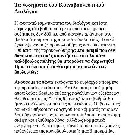
Τα νοσήματα του Κοινοβουλευτικού
Διαλόγου
Η αναποτελεσματικότητα του διαλόγου κατέστη
εμφανής στο βαθμό που μετά από τρεις ημέρες
συζήτησης δεν δόθηκε από κανέναν απάντηση στο
βασικό ζητούμενο της πρότασης δυσπιστίας. Τελικά
έγιναν (γίνονται) παρακολουθήσεις και ποιοι ήταν τα
“θύματα” της παρακολούθησης;
Στο βαθμό που δεν
δόθηκαν πειστικές απαντήσεις, εύκολα κάθε
καλόβουλος πολίτης θα μπορούσε να διερωτηθεί:
Προς τι όλο αυτό το θέατρο των ομιλιών των
βουλευτών;
Ακούσαμε τα πάντα εκτός από το κυρίαρχο αιτούμενο
της πρότασης δυσπιστίας. Αν όλη αυτή η συζήτηση
αποτελούσε δοκίμιο έκθεσης πανελληνίων εξετάσεων
θα εθεωρείτο ως “εκτός θέματος” και ο βαθμός θα
ήταν ο ανάλογος σε τέτοιες περιπτώσεις. Οι βουλευτές
δουλικά υπήκοοι του αρχηγού του κόμματός τους δεν
λειτούργησαν ως αντιπρόσωποι του λαού με αυτόνομη
σκέψη και ελεύθερο λόγο, αλλά ως κομματικά
ενεργούμενα. Αυτό, όμως, συνιστά μία από τις χρόνιες
παθογένειες της κοινοβουλευτικής μας δημοκρατίας.