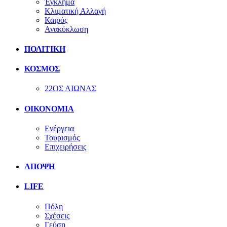
Έγκλημα
Κλιματική Αλλαγή
Καιρός
Ανακύκλωση
ΠΟΛΙΤΙΚΗ
ΚΟΣΜΟΣ
22ΟΣ ΑΙΩΝΑΣ
ΟΙΚΟΝΟΜΙΑ
Ενέργεια
Τουρισμός
Επιχειρήσεις
ΑΠΟΨΗ
LIFE
Πόλη
Σχέσεις
Γεύση