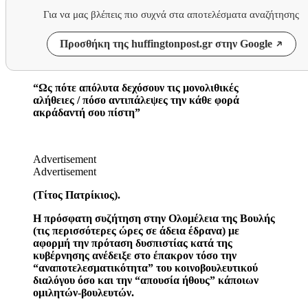
Για να μας βλέπεις πιο συχνά στα αποτελέσματα αναζήτησης
Προσθήκη της huffingtonpost.gr στην Google
“Ως πότε απόλυτα δεχόσουν τις μονολιθικές
αλήθειες / πόσο αντιπάλεψες την κάθε φορά
ακράδαντή σου πίστη”
Advertisement
Advertisement
(Τίτος Πατρίκιος).
Η πρόσφατη συζήτηση στην Ολομέλεια της Βουλής
(τις περισσότερες ώρες σε άδεια έδρανα) με
αφορμή την πρόταση δυσπιστίας κατά της
κυβέρνησης ανέδειξε στο έπακρον τόσο την
“αναποτελεσματικότητα” του κοινοβουλευτικού
διαλόγου όσο και την “απουσία ήθους” κάποιων
ομιλητών-βουλευτών.