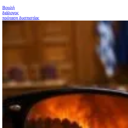
Βουλή
διάλογος
πρόταση δυσπιστίας