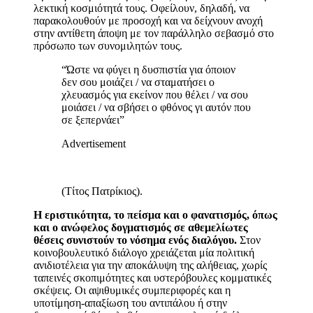
λεκτική κοσμιότητά τους. Οφείλουν, δηλαδή, να
παρακολουθούν με προσοχή και να δείχνουν ανοχή
στην αντίθετη άποψη με τον παράλληλο σεβασμό στο
πρόσωπο των συνομιλητών τους.
“Ώστε να φύγει η δυσπιστία για όποιον
δεν σου μοιάζει / να σταματήσει ο
χλευασμός για εκείνον που θέλει / να σου
μοιάσει / να σβήσει ο φθόνος γι αυτόν που
σε ξεπερνάει”
Advertisement
(Τίτος Πατρίκιος).
Η εριστικότητα, το πείσμα και ο φανατισμός, όπως
και ο ανώφελος δογματισμός σε αθεμελίωτες
θέσεις συνιστούν το νόσημα ενός διαλόγου.
Στον
κοινοβουλευτικό διάλογο χρειάζεται μία πολιτική
ανιδιοτέλεια για την αποκάλυψη της αλήθειας, χωρίς
ταπεινές σκοπιμότητες και υστερόβουλες κομματικές
σκέψεις. Οι αψιθυμικές συμπεριφορές και η
υποτίμηση-απαξίωση του αντιπάλου ή στην