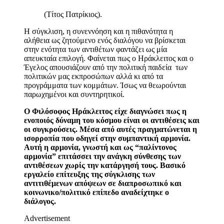
(Τίτος Πατρίκιος).
Η σύγκλιση, η συνεννόηση και η πιθανότητα η
αλήθεια ως ζητούμενο ενός διαλόγου να βρίσκεται
στην ενότητα των αντιθέτων φαντάζει ως μία
απευκταία επιλογή. Φαίνεται πως ο Ηράκλειτος και ο
Έγελος απουσιάζουν από την πολιτική παιδεία των
πολιτικών μας εκπροσώπων αλλά κι από τα
προγράμματα των κομμάτων. Ίσως να θεωρούνται
παρωχημένοι και συντηρητικοί.
Ο Φιλόσοφος Ηράκλειτος είχε διαγνώσει πως η
ενοποιός δύναμη του κόσμου είναι οι αντιθέσεις και
οι συγκρούσεις. Μέσα από αυτές πραγματώνεται η
ισορροπία που οδηγεί στην συμπαντική αρμονία.
Αυτή η αρμονία, γνωστή και ως “παλίντονος
αρμονία” επιτάσσει την ανάγκη σύνθεσης των
αντιθέσεων χωρίς την κατάργησή τους. Βασικό
εργαλείο επίτευξης της σύγκλισης των
αντιτιθέμενων απόψεων σε διαπροσωπικό και
κοινωνικο/πολιτικό επίπεδο αναδείχτηκε ο
διάλογος.
Advertisement