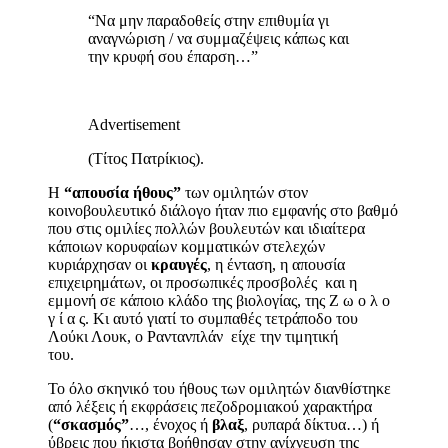
“Να μην παραδοθείς στην επιθυμία γι
αναγνώριση / να συμμαζέψεις κάπως και
την κρυφή σου έπαρση…”
Advertisement
(Τίτος Πατρίκιος).
Η
“απουσία ήθους”
των ομιλητών στον
κοινοβουλευτικό διάλογο ήταν πιο εμφανής στο βαθμό
που στις ομιλίες πολλών βουλευτών και ιδιαίτερα
κάποιων κορυφαίων κομματικών στελεχών
κυριάρχησαν οι
κραυγές
, η ένταση, η απουσία
επιχειρημάτων, οι προσωπικές προσβολές και η
εμμονή σε κάποιο κλάδο της βιολογίας, της Ζ ω ο λ ο
γ ί α ς. Κι αυτό γιατί το συμπαθές τετράποδο του
Λούκι Λουκ, ο Ραντανπλάν είχε την τιμητική
του.
Το όλο σκηνικό του ήθους των ομιλητών διανθίστηκε
από λέξεις ή εκφράσεις πεζοδρομιακού χαρακτήρα
(
“σκασμός”
…, ένοχος ή
βλαξ
, ρυπαρά δίκτυα…) ή
ύβρεις που ήκιστα βοήθησαν στην ανίχνευση της