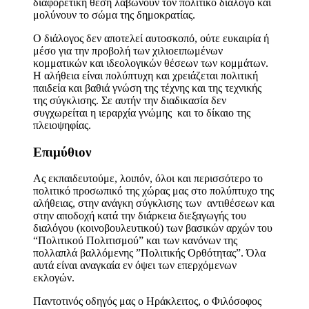
διαφορετική θέση λαβώνουν τον πολιτικό διάλογο και
μολύνουν το σώμα της δημοκρατίας.
Ο διάλογος δεν αποτελεί αυτοσκοπό, ούτε ευκαιρία ή
μέσο για την προβολή των χιλιοειπωμένων
κομματικών και ιδεολογικών θέσεων των κομμάτων.
Η αλήθεια είναι πολύπτυχη και χρειάζεται πολιτική
παιδεία και βαθιά γνώση της τέχνης και της τεχνικής
της σύγκλισης. Σε αυτήν την διαδικασία δεν
συγχωρείται η ιεραρχία γνώμης και το δίκαιο της
πλειοψηφίας.
Επιμύθιον
Ας εκπαιδευτούμε, λοιπόν, όλοι και περισσότερο το
πολιτικό προσωπικό της χώρας μας στο πολύπτυχο της
αλήθειας, στην ανάγκη σύγκλισης των αντιθέσεων και
στην αποδοχή κατά την διάρκεια διεξαγωγής του
διαλόγου (κοινοβουλευτικού) των βασικών αρχών του
“Πολιτικού Πολιτισμού” και των κανόνων της
πολλαπλά βαλλόμενης ”Πολιτικής Ορθότητας”. Όλα
αυτά είναι αναγκαία εν όψει των επερχόμενων
εκλογών.
Παντοτινός οδηγός μας ο Ηράκλειτος, ο Φιλόσοφος