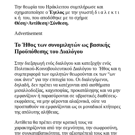
Την θεωρία του Ηράκλειτου συμπλήρωσε και
σχηματοποίησε ο
Έγελος
με την γνωστή δ ι α λ ε κ τ ι
κ ή του, που αποδόθηκε με το σχήμα:
Θέση>Αντίθεση>Σύνθεση.
Advertisement
Το Ήθος των συνομιλητών ως βασικής
Προϋπόθεσης του Διαλόγου
Στην διεξαγωγή ενός διαλόγου και κατεξοχήν ενός
Πολιτικού-Κοινοβουλευτικού Διαλόγου το Ήθος και η
συμπεριφορά των ομιλητών θεωρούνται εκ των “ων
ουκ άνευ” για την επιτυχία του. Οι διαλεγόμενοι,
δηλαδή, δεν πρέπει να κατέχονται από αισθήματα
μισαλλοδοξίας, καχυποψίας, προκατάληψης και να μην
εμφανίζουν ή παρασύρονται σε υβριστικές διαθέσεις-
εκφράσεις, να μην φέρονται αλαζονικά, ούτε να
προσπαθούν να εμφανίζονται ως οι μοναδικοί κτήτορες
της απόλυτης αλήθειας.
Αντίθετα θα πρέπει στην κριτική τους να
χαρακτηρίζονται από την σεμνότητα, την σωφροσύνη,
την συγκαταβατικότητα, την αξιοπρέπειά τους και την