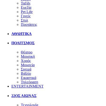
Ταξίδι
Ευεξία
Pet Life
Γονείς
Στυλ
Προτάσεις
ΑΘΛΗΤΙΚΑ
ΠΟΛΙΤΣΜΟΣ
Θέατρο
Μουσική
Χορός
Μουσεία
Σινεμά
Βιβλίο
Εικαστικά
Τηλεόραση
ENTERTAINMENT
22ΟΣ ΑΙΩΝΑΣ
Τεχνολογία