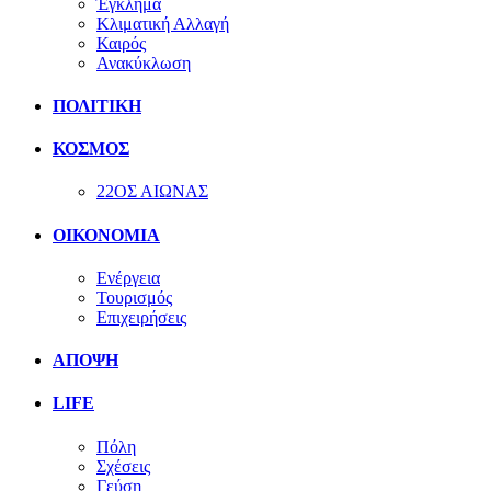
Έγκλημα
Κλιματική Αλλαγή
Καιρός
Ανακύκλωση
ΠΟΛΙΤΙΚΗ
ΚΟΣΜΟΣ
22ΟΣ ΑΙΩΝΑΣ
ΟΙΚΟΝΟΜΙΑ
Ενέργεια
Τουρισμός
Επιχειρήσεις
ΑΠΟΨΗ
LIFE
Πόλη
Σχέσεις
Γεύση