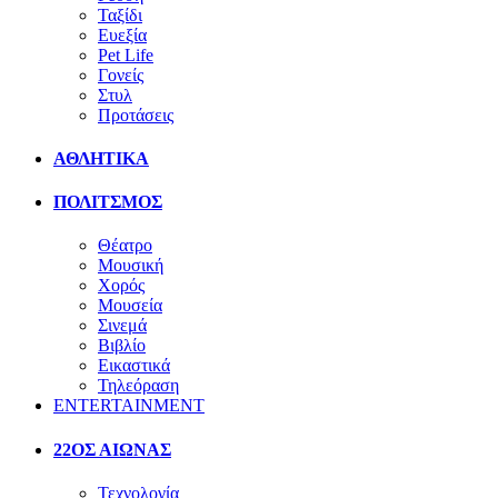
Ταξίδι
Ευεξία
Pet Life
Γονείς
Στυλ
Προτάσεις
ΑΘΛΗΤΙΚΑ
ΠΟΛΙΤΣΜΟΣ
Θέατρο
Μουσική
Χορός
Μουσεία
Σινεμά
Βιβλίο
Εικαστικά
Τηλεόραση
ENTERTAINMENT
22ΟΣ ΑΙΩΝΑΣ
Τεχνολογία