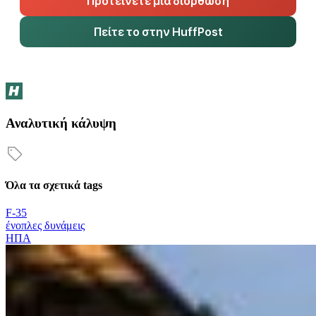
Προτείνετε μια διόρθωση
Πείτε το στην HuffPost
Αναλυτική κάλυψη
Όλα τα σχετικά tags
F-35
ένοπλες δυνάμεις
ΗΠΑ