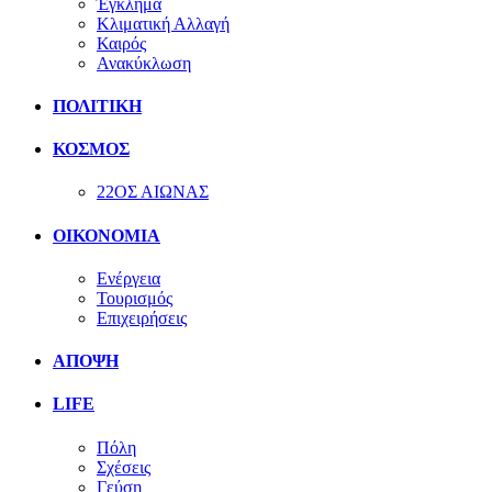
Έγκλημα
Κλιματική Αλλαγή
Καιρός
Ανακύκλωση
ΠΟΛΙΤΙΚΗ
ΚΟΣΜΟΣ
22ΟΣ ΑΙΩΝΑΣ
ΟΙΚΟΝΟΜΙΑ
Ενέργεια
Τουρισμός
Επιχειρήσεις
ΑΠΟΨΗ
LIFE
Πόλη
Σχέσεις
Γεύση