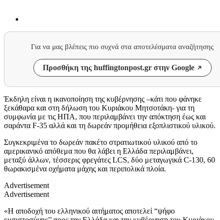
Για να μας βλέπεις πιο συχνά στα αποτελέσματα αναζήτησης
Προσθήκη της huffingtonpost.gr στην Google
Έκδηλη είναι η ικανοποίηση της κυβέρνησης –κάτι που φάνηκε
ξεκάθαρα και στη δήλωση του Κυριάκου Μητσοτάκη- για τη
συμφωνία με τις ΗΠΑ, που περιλαμβάνει την απόκτηση έως και
σαράντα F-35 αλλά και τη δωρεάν προμήθεια εξοπλιστικού υλικού.
Συγκεκριμένα το δωρεάν πακέτο στρατιωτικού υλικού από το
αμερικανικό απόθεμα που θα λάβει η Ελλάδα περιλαμβάνει,
μεταξύ άλλων, τέσσερις φρεγάτες LCS, δύο μεταγωγικά C-130, 60
θωρακισμένα οχήματα μάχης και περιπολικά πλοία.
Advertisement
Advertisement
«Η αποδοχή του ελληνικού αιτήματος αποτελεί “ψήφο
εμπιστοσύνης’’ προς την Ελλάδα και την κυβέρνηση του Κυριάκου