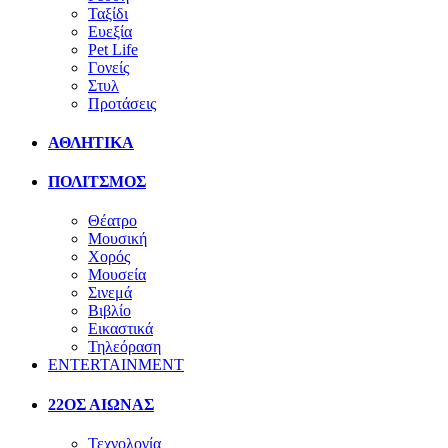
Ταξίδι
Ευεξία
Pet Life
Γονείς
Στυλ
Προτάσεις
ΑΘΛΗΤΙΚΑ
ΠΟΛΙΤΣΜΟΣ
Θέατρο
Μουσική
Χορός
Μουσεία
Σινεμά
Βιβλίο
Εικαστικά
Τηλεόραση
ENTERTAINMENT
22ΟΣ ΑΙΩΝΑΣ
Τεχνολογία