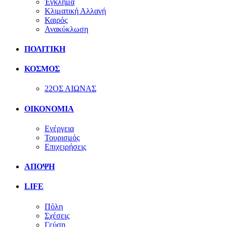
Έγκλημα
Κλιματική Αλλαγή
Καιρός
Ανακύκλωση
ΠΟΛΙΤΙΚΗ
ΚΟΣΜΟΣ
22ΟΣ ΑΙΩΝΑΣ
ΟΙΚΟΝΟΜΙΑ
Ενέργεια
Τουρισμός
Επιχειρήσεις
ΑΠΟΨΗ
LIFE
Πόλη
Σχέσεις
Γεύση