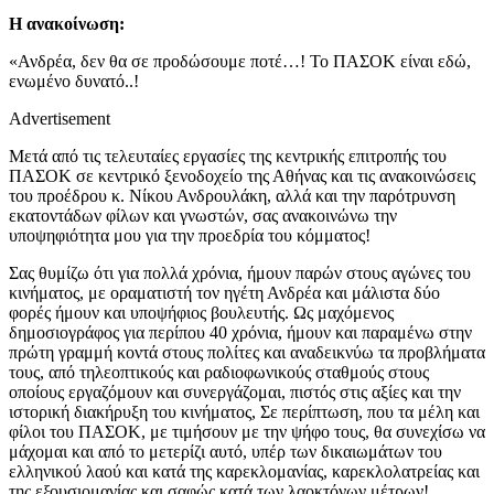
Η ανακοίνωση:
«Ανδρέα, δεν θα σε προδώσουμε ποτέ…! Το ΠΑΣΟΚ είναι εδώ,
ενωμένο δυνατό..!
Advertisement
Μετά από τις τελευταίες εργασίες της κεντρικής επιτροπής του
ΠΑΣΟΚ σε κεντρικό ξενοδοχείο της Αθήνας και τις ανακοινώσεις
του προέδρου κ. Νίκου Ανδρουλάκη, αλλά και την παρότρυνση
εκατοντάδων φίλων και γνωστών, σας ανακοινώνω την
υποψηφιότητα μου για την προεδρία του κόμματος!
Σας θυμίζω ότι για πολλά χρόνια, ήμουν παρών στους αγώνες του
κινήματος, με οραματιστή τον ηγέτη Ανδρέα και μάλιστα δύο
φορές ήμουν και υποψήφιος βουλευτής. Ως μαχόμενος
δημοσιογράφος για περίπου 40 χρόνια, ήμουν και παραμένω στην
πρώτη γραμμή κοντά στους πολίτες και αναδεικνύω τα προβλήματα
τους, από τηλεοπτικούς και ραδιοφωνικούς σταθμούς στους
οποίους εργαζόμουν και συνεργάζομαι, πιστός στις αξίες και την
ιστορική διακήρυξη του κινήματος, Σε περίπτωση, που τα μέλη και
φίλοι του ΠΑΣΟΚ, με τιμήσουν με την ψήφο τους, θα συνεχίσω να
μάχομαι και από το μετερίζι αυτό, υπέρ των δικαιωμάτων του
ελληνικού λαού και κατά της καρεκλομανίας, καρεκλολατρείας και
της εξουσιομανίας και σαφώς κατά των λαοκτόνων μέτρων!