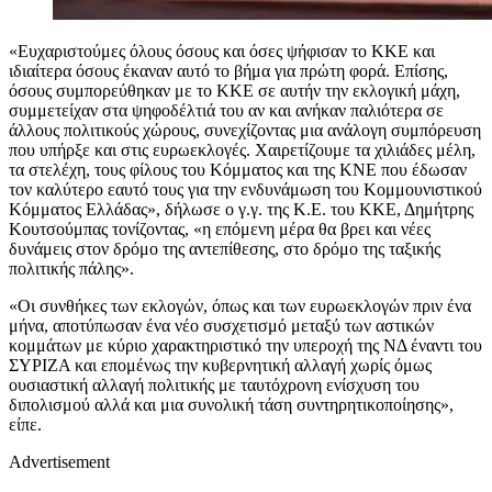
«Ευχαριστούμες όλους όσους και όσες ψήφισαν το ΚΚΕ και
ιδιαίτερα όσους έκαναν αυτό το βήμα για πρώτη φορά. Επίσης,
όσους συμπορεύθηκαν με το ΚΚΕ σε αυτήν την εκλογική μάχη,
συμμετείχαν στα ψηφοδέλτιά του αν και ανήκαν παλιότερα σε
άλλους πολιτικούς χώρους, συνεχίζοντας μια ανάλογη συμπόρευση
που υπήρξε και στις ευρωεκλογές. Χαιρετίζουμε τα χιλιάδες μέλη,
τα στελέχη, τους φίλους του Κόμματος και της ΚΝΕ που έδωσαν
τον καλύτερο εαυτό τους για την ενδυνάμωση του Κομμουνιστικού
Κόμματος Ελλάδας», δήλωσε ο γ.γ. της Κ.Ε. του ΚΚΕ, Δημήτρης
Κουτσούμπας τονίζοντας, «η επόμενη μέρα θα βρει και νέες
δυνάμεις στον δρόμο της αντεπίθεσης, στο δρόμο της ταξικής
πολιτικής πάλης».
«Οι συνθήκες των εκλογών, όπως και των ευρωεκλογών πριν ένα
μήνα, αποτύπωσαν ένα νέο συσχετισμό μεταξύ των αστικών
κομμάτων με κύριο χαρακτηριστικό την υπεροχή της ΝΔ έναντι του
ΣΥΡΙΖΑ και επομένως την κυβερνητική αλλαγή χωρίς όμως
ουσιαστική αλλαγή πολιτικής με ταυτόχρονη ενίσχυση του
διπολισμού αλλά και μια συνολική τάση συντηρητικοποίησης»,
είπε.
Advertisement