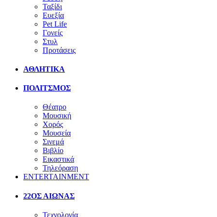
Ταξίδι
Ευεξία
Pet Life
Γονείς
Στυλ
Προτάσεις
ΑΘΛΗΤΙΚΑ
ΠΟΛΙΤΣΜΟΣ
Θέατρο
Μουσική
Χορός
Μουσεία
Σινεμά
Βιβλίο
Εικαστικά
Τηλεόραση
ENTERTAINMENT
22ΟΣ ΑΙΩΝΑΣ
Τεχνολογία