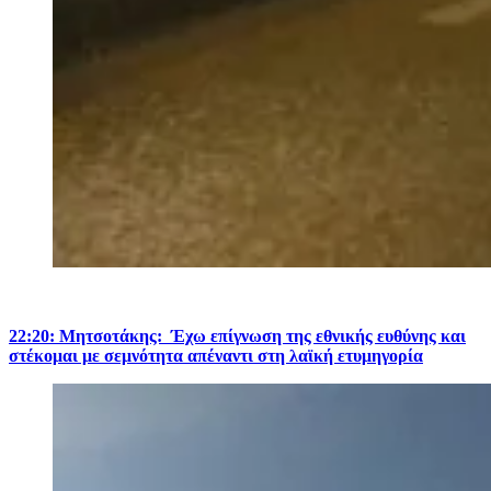
22:20: Μητσοτάκης: Έχω επίγνωση της εθνικής ευθύνης και
στέκομαι με σεμνότητα απέναντι στη λαϊκή ετυμηγορία