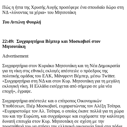
Πώς η ήττα της Χρυσής Αυγής προσέφερε ένα σπουδαίο δώρο στη
ΝΔ «λύνοντας τα χέρια» του Μητσοτάκη
Του Αντώνη Φουρλή
22:49: Συγχαρητήρια Bέμπερ και Μοσκοβισί στον
Μητσοτάκη
Advertisement
Συγχαρητήρια στον Κυριάκο Μητσοτάκη και τη Νέα Δημοκρατία
για τη νίκη στις εθνικές εκλογές απέστειλε ο πρόεδρος της
πολιτικής ομάδας του ΕΛΚ, Μάνφρεντ Βέμπερ, μέσω Twitter.
«Συγχαρητήρια στη ΝΔ και στον Κυρ. Μητσοτάκη για τη μεγάλη
εκλογική νίκη. Η Ελλάδα εισέρχεται από σήμερα σε μία νέα
εποχή», έγραψε.
Συγχαρητήρια απέστειλε και ο επίτροπος Οικονομικών
Υποθέσεων, Πιέρ Μοσκοβισί, ευχαριστώντας τον Αλέξη Τσίπρα.
«Ευχαριστούμε τον Αλ. Τσίπρα, ο οποίος έκανε πολλά για τη χώρα
του και την Ευρώπη, και συγχαίρουμε και ευχόμαστε την καλύτερη
δυνατή επιτυχία στον Κυρ. Μητσοτάκη σε σχέση με την
προσπάθειά του να στήσει την ελληνική οικονομία ξανά στα πόδια