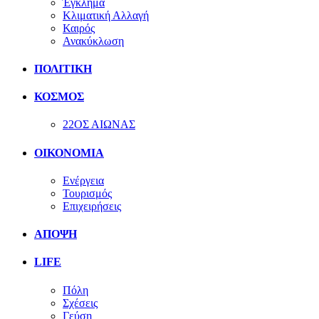
Έγκλημα
Κλιματική Αλλαγή
Καιρός
Ανακύκλωση
ΠΟΛΙΤΙΚΗ
ΚΟΣΜΟΣ
22ΟΣ ΑΙΩΝΑΣ
ΟΙΚΟΝΟΜΙΑ
Ενέργεια
Τουρισμός
Επιχειρήσεις
ΑΠΟΨΗ
LIFE
Πόλη
Σχέσεις
Γεύση