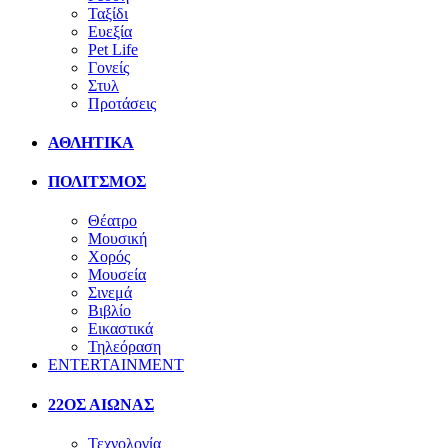
Ταξίδι
Ευεξία
Pet Life
Γονείς
Στυλ
Προτάσεις
ΑΘΛΗΤΙΚΑ
ΠΟΛΙΤΣΜΟΣ
Θέατρο
Μουσική
Χορός
Μουσεία
Σινεμά
Βιβλίο
Εικαστικά
Τηλεόραση
ENTERTAINMENT
22ΟΣ ΑΙΩΝΑΣ
Τεχνολογία