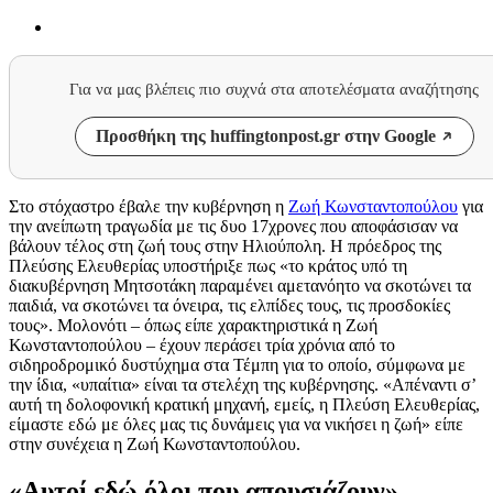
Για να μας βλέπεις πιο συχνά στα αποτελέσματα αναζήτησης
Προσθήκη της huffingtonpost.gr στην Google
Στο στόχαστρο έβαλε την κυβέρνηση η
Ζωή Κωνσταντοπούλου
για
την ανείπωτη τραγωδία με τις δυο 17χρονες που αποφάσισαν να
βάλουν τέλος στη ζωή τους στην Ηλιούπολη. Η πρόεδρος της
Πλεύσης Ελευθερίας υποστήριξε πως «το κράτος υπό τη
διακυβέρνηση Μητσοτάκη παραμένει αμετανόητο να σκοτώνει τα
παιδιά, να σκοτώνει τα όνειρα, τις ελπίδες τους, τις προσδοκίες
τους». Μολονότι – όπως είπε χαρακτηριστικά η Ζωή
Κωνσταντοπούλου – έχουν περάσει τρία χρόνια από το
σιδηροδρομικό δυστύχημα στα Τέμπη για το οποίο, σύμφωνα με
την ίδια, «υπαίτια» είναι τα στελέχη της κυβέρνησης. «Απέναντι σ’
αυτή τη δολοφονική κρατική μηχανή, εμείς, η Πλεύση Ελευθερίας,
είμαστε εδώ με όλες μας τις δυνάμεις για να νικήσει η ζωή» είπε
στην συνέχεια η Ζωή Κωνσταντοπούλου.
«Αυτοί εδώ όλοι που απουσιάζουν»