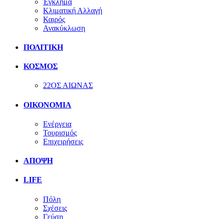
Έγκλημα
Κλιματική Αλλαγή
Καιρός
Ανακύκλωση
ΠΟΛΙΤΙΚΗ
ΚΟΣΜΟΣ
22ΟΣ ΑΙΩΝΑΣ
ΟΙΚΟΝΟΜΙΑ
Ενέργεια
Τουρισμός
Επιχειρήσεις
ΑΠΟΨΗ
LIFE
Πόλη
Σχέσεις
Γεύση