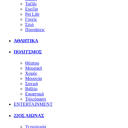
Ταξίδι
Ευεξία
Pet Life
Γονείς
Στυλ
Προτάσεις
ΑΘΛΗΤΙΚΑ
ΠΟΛΙΤΣΜΟΣ
Θέατρο
Μουσική
Χορός
Μουσεία
Σινεμά
Βιβλίο
Εικαστικά
Τηλεόραση
ENTERTAINMENT
22ΟΣ ΑΙΩΝΑΣ
Τεχνολογία