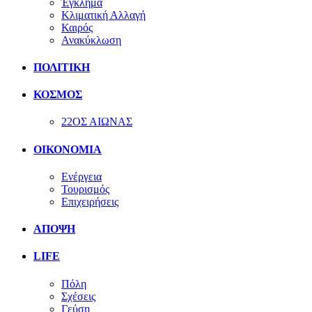
Έγκλημα
Κλιματική Αλλαγή
Καιρός
Ανακύκλωση
ΠΟΛΙΤΙΚΗ
ΚΟΣΜΟΣ
22ΟΣ ΑΙΩΝΑΣ
ΟΙΚΟΝΟΜΙΑ
Ενέργεια
Τουρισμός
Επιχειρήσεις
ΑΠΟΨΗ
LIFE
Πόλη
Σχέσεις
Γεύση