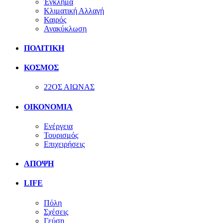
Έγκλημα
Κλιματική Αλλαγή
Καιρός
Ανακύκλωση
ΠΟΛΙΤΙΚΗ
ΚΟΣΜΟΣ
22ΟΣ ΑΙΩΝΑΣ
ΟΙΚΟΝΟΜΙΑ
Ενέργεια
Τουρισμός
Επιχειρήσεις
ΑΠΟΨΗ
LIFE
Πόλη
Σχέσεις
Γεύση