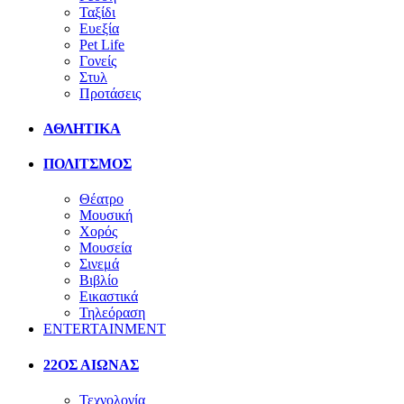
Ταξίδι
Ευεξία
Pet Life
Γονείς
Στυλ
Προτάσεις
ΑΘΛΗΤΙΚΑ
ΠΟΛΙΤΣΜΟΣ
Θέατρο
Μουσική
Χορός
Μουσεία
Σινεμά
Βιβλίο
Εικαστικά
Τηλεόραση
ENTERTAINMENT
22ΟΣ ΑΙΩΝΑΣ
Τεχνολογία