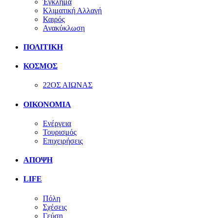
Έγκλημα
Κλιματική Αλλαγή
Καιρός
Ανακύκλωση
ΠΟΛΙΤΙΚΗ
ΚΟΣΜΟΣ
22ΟΣ ΑΙΩΝΑΣ
ΟΙΚΟΝΟΜΙΑ
Ενέργεια
Τουρισμός
Επιχειρήσεις
ΑΠΟΨΗ
LIFE
Πόλη
Σχέσεις
Γεύση