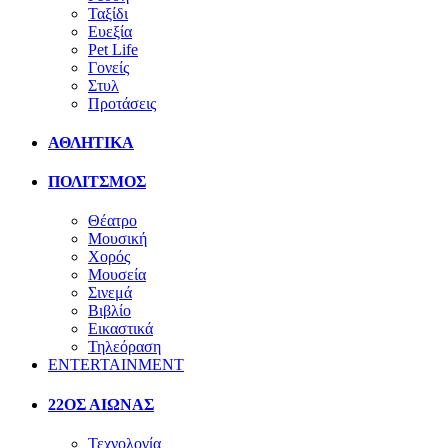
Ταξίδι
Ευεξία
Pet Life
Γονείς
Στυλ
Προτάσεις
ΑΘΛΗΤΙΚΑ
ΠΟΛΙΤΣΜΟΣ
Θέατρο
Μουσική
Χορός
Μουσεία
Σινεμά
Βιβλίο
Εικαστικά
Τηλεόραση
ENTERTAINMENT
22ΟΣ ΑΙΩΝΑΣ
Τεχνολογία