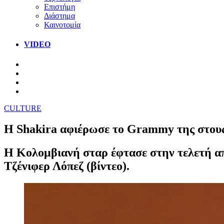
Επιστήμη
Διάστημα
Καινοτομία
VIDEO
CULTURE
Η Shakira αφιέρωσε το Grammy της στους
H Κολομβιανή σταρ έφτασε στην τελετή απ
Τζένιφερ Λόπεζ (βίντεο).