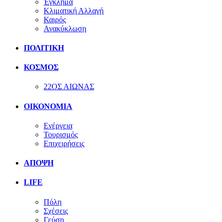
Έγκλημα
Κλιματική Αλλαγή
Καιρός
Ανακύκλωση
ΠΟΛΙΤΙΚΗ
ΚΟΣΜΟΣ
22ΟΣ ΑΙΩΝΑΣ
ΟΙΚΟΝΟΜΙΑ
Ενέργεια
Τουρισμός
Επιχειρήσεις
ΑΠΟΨΗ
LIFE
Πόλη
Σχέσεις
Γεύση