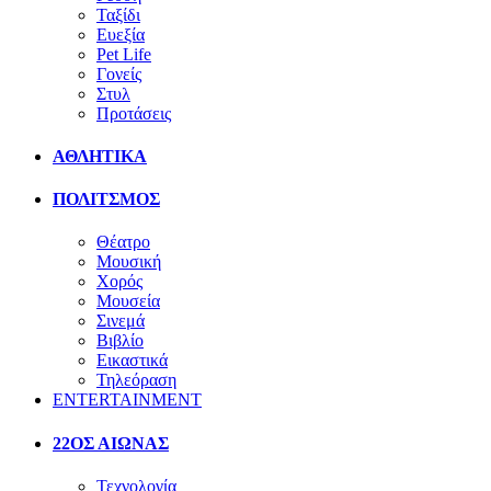
Ταξίδι
Ευεξία
Pet Life
Γονείς
Στυλ
Προτάσεις
ΑΘΛΗΤΙΚΑ
ΠΟΛΙΤΣΜΟΣ
Θέατρο
Μουσική
Χορός
Μουσεία
Σινεμά
Βιβλίο
Εικαστικά
Τηλεόραση
ENTERTAINMENT
22ΟΣ ΑΙΩΝΑΣ
Τεχνολογία