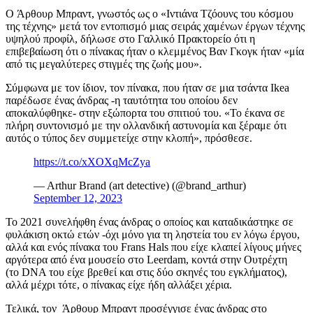
Ο Άρθουρ Μπραντ, γνωστός ως ο «Ιντιάνα Τζόουνς του κόσμου
της τέχνης» μετά τον εντοπισμό μιας σειράς χαμένων έργων τέχνης
υψηλού προφίλ, δήλωσε στο Γαλλικό Πρακτορείο ότι η
επιβεβαίωση ότι ο πίνακας ήταν ο κλεμμένος Βαν Γκογκ ήταν «μία
από τις μεγαλύτερες στιγμές της ζωής μου».
Σύμφωνα με τον ίδιον, τον πίνακα, που ήταν σε μια τσάντα Ikea
παρέδωσε ένας άνδρας -η ταυτότητα του οποίου δεν
αποκαλύφθηκε- στην εξώπορτα του σπιτιού του. «Το έκανα σε
πλήρη συντονισμό με την ολλανδική αστυνομία και ξέραμε ότι
αυτός ο τύπος δεν συμμετείχε στην κλοπή», πρόσθεσε.
https://t.co/xXOXqMcZya
— Arthur Brand (art detective) (@brand_arthur)
September 12, 2023
Το 2021 συνελήφθη ένας άνδρας ο οποίος και καταδικάστηκε σε
φυλάκιση οκτώ ετών -όχι μόνο για τη ληστεία του εν λόγω έργου,
αλλά και ενός πίνακα του Frans Hals που είχε κλαπεί λίγους μήνες
αργότερα από ένα μουσείο στο Leerdam, κοντά στην Ουτρέχτη
(το DNA του είχε βρεθεί και στις δύο σκηνές του εγκλήματος),
αλλά μέχρι τότε, ο πίνακας είχε ήδη αλλάξει χέρια.
Τελικά, τον Άρθουρ Μπραντ προσέγγισε ένας άνδρας στο