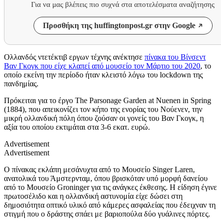
Για να μας βλέπεις πιο συχνά στα αποτελέσματα αναζήτησης
Προσθήκη της huffingtonpost.gr στην Google
Ολλανδός ντετέκτιβ εργων τέχνης ανέκτησε
πίνακα του Βίνσεντ
Βαν Γκογκ που είχε κλαπεί από μουσείο τον Μάρτιο του 2020
, το
οποίο εκείνη την περίοδο ήταν κλειστό λόγω του lockdown της
πανδημίας.
Πρόκειται για το έργο The Parsonage Garden at Nuenen in Spring
(1884), που απεικονίζει τον κήπο της ενορίας του Νούενεν, την
μικρή ολλανδική πόλη όπου ζούσαν οι γονείς του Βαν Γκογκ, η
αξία του οποίου εκτιμάται στα 3-6 εκατ. ευρώ.
Advertisement
Advertisement
Ο πίνακας εκλάπη μεσάνυχτα από το Μουσείο Singer Laren,
ανατολικά του Άμστερνταμ, όπου βρισκόταν υπό μορφή δανείου
από το Μουσείο Groninger για τις ανάγκες έκθεσης. Η είδηση έγινε
πρωτοσέλιδο και η ολλανδική αστυνομία είχε δώσει στη
δημοσιότητα οπτικό υλικό από κάμερες ασφαλείας που έδειχναν τη
στιγμή που ο δράστης σπάει με βαριοπούλα δύο γυάλινες πόρτες.