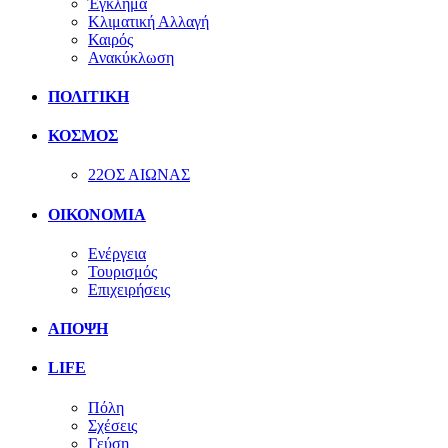
Έγκλημα
Κλιματική Αλλαγή
Καιρός
Ανακύκλωση
ΠΟΛΙΤΙΚΗ
ΚΟΣΜΟΣ
22ΟΣ ΑΙΩΝΑΣ
ΟΙΚΟΝΟΜΙΑ
Ενέργεια
Τουρισμός
Επιχειρήσεις
ΑΠΟΨΗ
LIFE
Πόλη
Σχέσεις
Γεύση