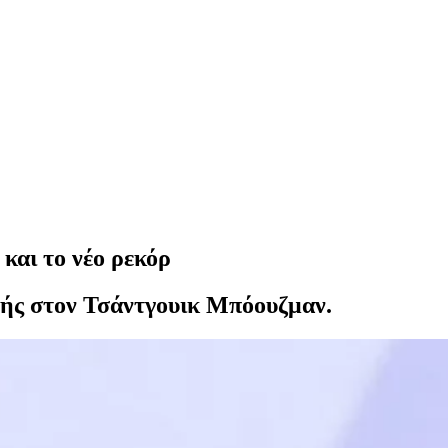
και το νέο ρεκόρ
μής στον Τσάντγουικ Μπόουζμαν.