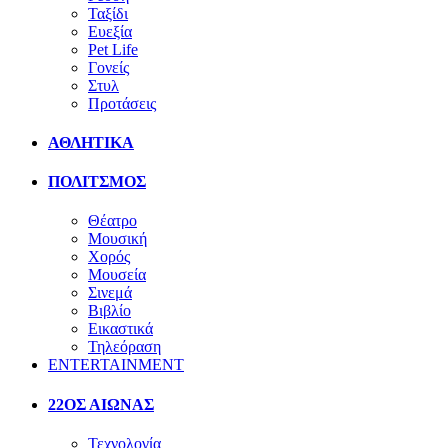
Ταξίδι
Ευεξία
Pet Life
Γονείς
Στυλ
Προτάσεις
ΑΘΛΗΤΙΚΑ
ΠΟΛΙΤΣΜΟΣ
Θέατρο
Μουσική
Χορός
Μουσεία
Σινεμά
Βιβλίο
Εικαστικά
Τηλεόραση
ENTERTAINMENT
22ΟΣ ΑΙΩΝΑΣ
Τεχνολογία