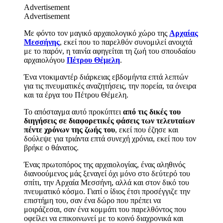
Advertisement
Advertisement
Με φόντο τον μαγικό αρχαιολογικό χώρο της
Αρχαίας
Μεσσήνης
, εκεί που το παρελθόν συνομιλεί ανοιχτά
με το παρόν, η ταινία αφηγείται τη ζωή του σπουδαίου
αρχαιολόγου
Πέτρου Θέμελη
.
Ένα ντοκιμαντέρ διάρκειας εβδομήντα επτά λεπτών
για τις πνευματικές αναζητήσεις, την πορεία, τα όνειρα
και τα έργα του Πέτρου Θέμελη.
Το απόσταγμα αυτό προκύπτει
από τις δικές του
διηγήσεις σε διαφορετικές φάσεις των τελευταίων
πέντε χρόνων της ζωής του
, εκεί που έζησε και
δούλεψε για τριάντα επτά συνεχή χρόνια, εκεί που τον
βρήκε ο θάνατος.
Ένας πρωτοπόρος της αρχαιολογίας, ένας αληθινός
διανοούμενος μάς ξεναγεί όχι μόνο στο δεύτερό του
σπίτι, την Αρχαία Μεσσήνη, αλλά και στον δικό του
πνευματικό κόσμο. Γιατί ο ίδιος έτσι προσέγγιζε την
επιστήμη του, σαν ένα δώρο που πρέπει να
μοιράζεσαι, σαν ένα κομμάτι του παρελθόντος που
οφείλει να επικοινωνεί με το κοινό διαχρονικά και