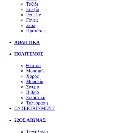
Ταξίδι
Ευεξία
Pet Life
Γονείς
Στυλ
Προτάσεις
ΑΘΛΗΤΙΚΑ
ΠΟΛΙΤΣΜΟΣ
Θέατρο
Μουσική
Χορός
Μουσεία
Σινεμά
Βιβλίο
Εικαστικά
Τηλεόραση
ENTERTAINMENT
22ΟΣ ΑΙΩΝΑΣ
Τεχνολογία