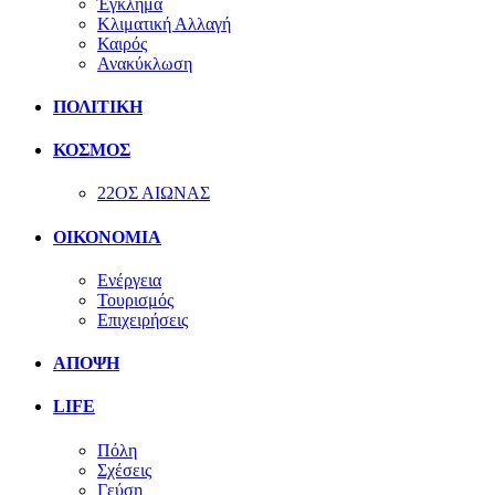
Έγκλημα
Κλιματική Αλλαγή
Καιρός
Ανακύκλωση
ΠΟΛΙΤΙΚΗ
ΚΟΣΜΟΣ
22ΟΣ ΑΙΩΝΑΣ
ΟΙΚΟΝΟΜΙΑ
Ενέργεια
Τουρισμός
Επιχειρήσεις
ΑΠΟΨΗ
LIFE
Πόλη
Σχέσεις
Γεύση