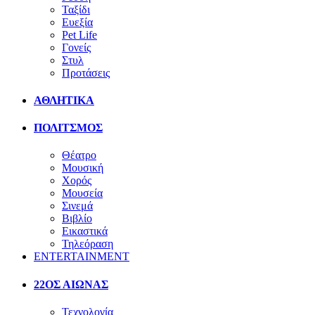
Ταξίδι
Ευεξία
Pet Life
Γονείς
Στυλ
Προτάσεις
ΑΘΛΗΤΙΚΑ
ΠΟΛΙΤΣΜΟΣ
Θέατρο
Μουσική
Χορός
Μουσεία
Σινεμά
Βιβλίο
Εικαστικά
Τηλεόραση
ENTERTAINMENT
22ΟΣ ΑΙΩΝΑΣ
Τεχνολογία