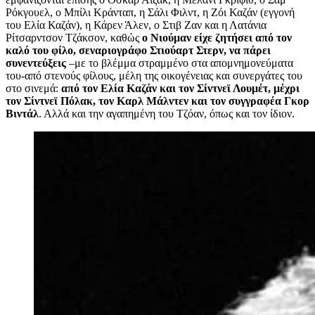
Ρόκγουελ, ο Μπίλι Κράνταπ, η Σάλι Φιλντ, η Ζόι Καζάν (εγγονή
του Ελία Καζάν),
η Κάρεν Άλεν, ο Στιβ Ζαν και η Λατάνια
Ρίτσαρντσον Τζάκσον,
καθώς
ο Νιούμαν είχε ζητήσει από τον
καλό του φίλο, σεναριογράφο Στιούαρτ Στερν, να πάρει
συνεντεύξεις
–
με το βλέμμα στραμμένο
σ
τα απομνημονεύματα
του-από στενούς φίλους, μέλη της οικογένειας και συνεργάτες του
στο σινεμά:
από τον Ελία Καζάν και τον Σίντνεϊ Λουμέτ, μέχρι
τον Σίντνεϊ Πόλακ, τον
Καρλ Μάλντεν
και
τον συγγραφέα Γκορ
Βιντάλ
.
Αλλά και την αγαπημένη του Τζόαν, όπως και τον ίδιον.