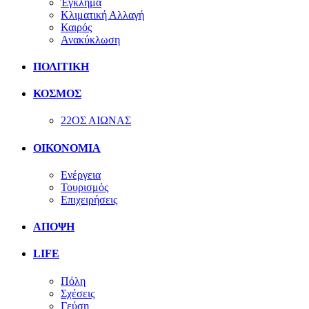
Έγκλημα
Κλιματική Αλλαγή
Καιρός
Ανακύκλωση
ΠΟΛΙΤΙΚΗ
ΚΟΣΜΟΣ
22ΟΣ ΑΙΩΝΑΣ
ΟΙΚΟΝΟΜΙΑ
Ενέργεια
Τουρισμός
Επιχειρήσεις
ΑΠΟΨΗ
LIFE
Πόλη
Σχέσεις
Γεύση