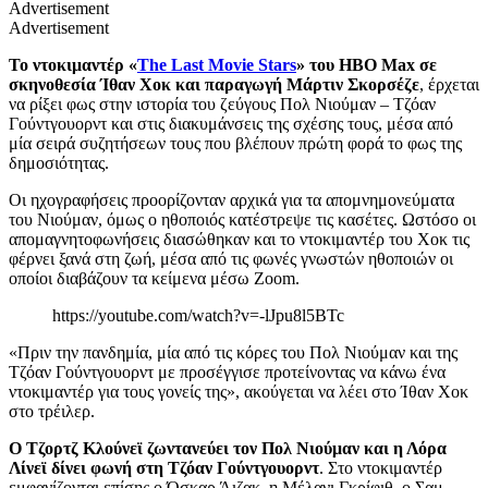
Advertisement
Advertisement
Το ντοκιμαντέρ «
The Last Movie Stars
» του HBO Max σε
σκηνοθεσία Ίθαν Χοκ
και παραγωγή Μάρτιν Σκορσέζε
,
έρχεται
να ρίξει φως στην
ιστορία
του ζεύγους
Πολ Νιούμαν – Τζόαν
Γούντγουορντ
και στις διακυμάνσεις της σχέσης τους, μέσα από
μία σειρά σ
υζητήσεων
τους
που βλέπουν πρώτη φορά το φως της
δημοσιότητας.
Οι ηχογραφήσεις προορίζονταν αρχικά για τα απομνημονεύματα
του Νιούμαν, όμως ο ηθοποιός κατέστρεψε τις κασέτες. Ωστόσο οι
απομαγνητοφωνήσεις
διασώθηκαν
και το ντοκιμαντέρ του Χοκ τις
φέρνει ξανά στη ζωή, μέσα από τ
ις
φων
ές
γνωστών ηθοποιών
οι
οποίοι διαβάζουν τα κείμενα μέσω Zoom.
https://youtube.com/watch?v=-lJpu8l5BTc
«Πριν την πανδημία, μία από τις κόρες του Πολ Νιούμαν και της
Τζόαν Γούντγουορντ
με προσέγγισε προτείνοντας να κάνω ένα
ντοκιμαντέρ για τους γονείς της», ακούγεται να λέει στο Ίθαν Χοκ
στο τρέιλερ.
Ο Τζορτζ Κλούνεϊ
ζωντανεύει
τον Πολ Νιούμαν και η Λόρα
Λίνεϊ δίνει φωνή στη
Τζόαν Γούντγουορντ
.
Στο ντοκιμαντέρ
εμφανίζονται επίσης ο Όσκαρ Άιζακ, η Μέλανι Γκρίφιθ, ο Σαμ