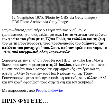
12 Νοεμβρίου 1975. (Photo by CBS via Getty Images)
CBS Photo Archive via Getty Images
Στη συνέντευξη που πήρε ο Στερν από τον Νιούμαν, ο
χαρισματικός ηθοποιός μιλάει για όλα:
Για τα
νεανικά του χρόνια,
τον πρώτο του γάμο με τη Τζάκι Γουίτ, το ειδύλλιο και τη ζωή
του με τη
Γούντγουορντ,
τους προσωπικούς του δαίμονες, την
απώλεια του μοναχογιού του, Σκοτ, από τον πρώτο του γάμο, το
1978, από υπερβολική δόση ναρκωτικών.
Σύμφωνα με την επίσημη σύνοψη του HBO, το «The Last Movie
Stars»,
που κάνει
πρεμιέρα στις 21 Ιουλίου
,
είναι
ένα
ντοκιμαντέρ
έξι επεισοδίων
που εξιστορεί τις εμβληματικές καριέρες και τη
σχέση
πολλών δεκαετιών του
Πολ
Νιούμαν
και της
Τζόαν
Γούντγουορντ,
μέσα
από
την αφοσίωση του ενός στον άλλον,
αλλά
και την κοινή αφοσίωση τους
στην τέχνη και
τον ακτιβισμό.
Με πληροφορίες από
People
,
Indiewire
ΠΡΙΝ ΦΥΓΕΤΕ…