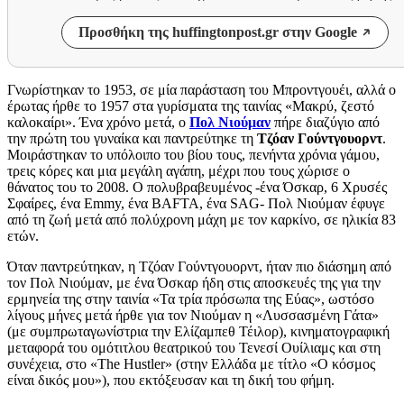
Προσθήκη της huffingtonpost.gr στην Google
Γνωρίστηκαν
το
1953, σε μία παράσταση του Μπροντγουέι, αλλά ο
έρωτας ήρθε το
195
7
στα γυρίσματα της ταινίας «Μακρύ, ζεστό
καλοκαίρι».
Ένα χρόνο μετά, ο
Πολ Νιούμαν
πήρε διαζύγιο από
την πρώτη του γυναίκα και παντρεύτηκε τη
Τζόαν Γούντγουορντ
.
Μ
οιράστηκαν το υπόλοιπο του βίου τους,
π
ενήντα χρόνια γάμου,
τρεις κόρες
και μια
μεγάλη αγάπη
, μέχρι που τους χώρισε ο
θάνατος του το 2008.
Ο πολυβραβευμένος -ένα Όσκαρ, 6 Χρυσές
Σφαίρες, ένα
Emmy,
ένα
BAFTA,
ένα
SAG-
Πολ Νιούμαν έφυγε
από τη ζωή μετά από πολύχρονη μάχη με τον καρκίνο, σε ηλικία 83
ετών.
Όταν παντρεύτηκαν, η
Τζόαν Γούντγουορντ,
ήταν πιο διάσημη από
τον Πολ Νιούμαν, με ένα Όσκαρ ήδη στις αποσκευές της
για την
ερμηνεία της στην ταινία «Τα τρία πρόσωπα της Εύας»,
ωστόσο
λίγους μήνες μετά ήρθε
για τον Νιούμαν
η
«Λυσσασμένη Γάτα»
(με
συμπρωταγωνίστρια
την Ελίζαμπεθ Τέιλορ), κινηματογραφική
μεταφορά του ομότιτλου θεατρικού του Τενεσί Ουίλιαμς και στη
συνέχεια, στο «The Hustler» (στην Ελλάδα με τίτλο
«Ο κόσμος
είναι δικός μου»), που εκτόξευσαν και τη δική του φήμη
.