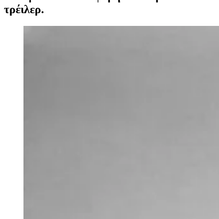
τρέιλερ.