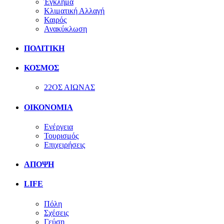
Έγκλημα
Κλιματική Αλλαγή
Καιρός
Ανακύκλωση
ΠΟΛΙΤΙΚΗ
ΚΟΣΜΟΣ
22ΟΣ ΑΙΩΝΑΣ
ΟΙΚΟΝΟΜΙΑ
Ενέργεια
Τουρισμός
Επιχειρήσεις
ΑΠΟΨΗ
LIFE
Πόλη
Σχέσεις
Γεύση