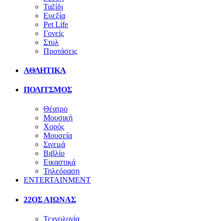
Ταξίδι
Ευεξία
Pet Life
Γονείς
Στυλ
Προτάσεις
ΑΘΛΗΤΙΚΑ
ΠΟΛΙΤΣΜΟΣ
Θέατρο
Μουσική
Χορός
Μουσεία
Σινεμά
Βιβλίο
Εικαστικά
Τηλεόραση
ENTERTAINMENT
22ΟΣ ΑΙΩΝΑΣ
Τεχνολογία