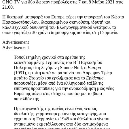
GNO TV για δύο δωρεάν προβολές στις 7 και 8 Μαΐου 2021 στις
21.00.
Η θεατρική μεταφορά του Europa φέρει την υπογραφή του Κώστα
Παπακωστόπουλου, διακεκριμένου σκηνοθέτη, ιδρυτή και
καλλιτεχνικού διευθυντή του Ελληνογερμανικού Θεάτρου, το
οποίο γιορτάζει 30 χρόνια δημιουργικής πορείας στη Γερμανία.
Advertisement
Advertisement
Τοποθετημένη χρονικά στα ερείπια της
κατεστραμμένης Γερμανίας του Β΄ Παγκοσμίου
Πολέμου, στη λεγόμενη Stunde Null, η
Europa
(1991), η τρίτη κατά σειρά ταινία του Λαρς φον Τρίερ
μετά το
Στοιχείο του εγκλήματος
και το
Epidemic
,
παρουσιάζει μέσα από ένα αλληγορικό ταξίδι τις
επίπονες προσπάθειες για την ανοικοδόμηση μιας νέας
Ευρώπης πάνω στις στάχτες που άφησε το βίαιο
παρελθόν της.
Πρωταγωνιστής της ταινίας είναι ένας νεαρός
ιδεαλιστής, γερμανοαμερικανικής καταγωγής, που
έρχεται στη Γερμανία το 1945 και άθελά του γίνεται
αντικείμενο εκμετάλλευσης από δύο αντιμαχόμενα