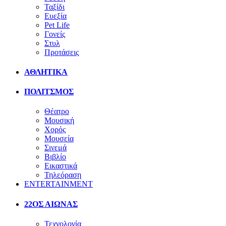
Ταξίδι
Ευεξία
Pet Life
Γονείς
Στυλ
Προτάσεις
ΑΘΛΗΤΙΚΑ
ΠΟΛΙΤΣΜΟΣ
Θέατρο
Μουσική
Χορός
Μουσεία
Σινεμά
Βιβλίο
Εικαστικά
Τηλεόραση
ENTERTAINMENT
22ΟΣ ΑΙΩΝΑΣ
Τεχνολογία