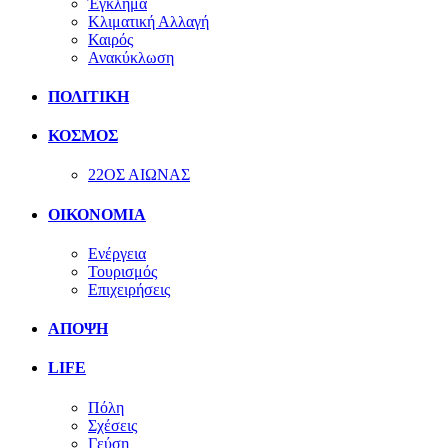
Έγκλημα
Κλιματική Αλλαγή
Καιρός
Ανακύκλωση
ΠΟΛΙΤΙΚΗ
ΚΟΣΜΟΣ
22ΟΣ ΑΙΩΝΑΣ
ΟΙΚΟΝΟΜΙΑ
Ενέργεια
Τουρισμός
Επιχειρήσεις
ΑΠΟΨΗ
LIFE
Πόλη
Σχέσεις
Γεύση