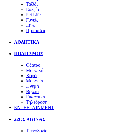
Ταξίδι
Ευεξία
Pet Life
Γονείς
Στυλ
Προτάσεις
ΑΘΛΗΤΙΚΑ
ΠΟΛΙΤΣΜΟΣ
Θέατρο
Μουσική
Χορός
Μουσεία
Σινεμά
Βιβλίο
Εικαστικά
Τηλεόραση
ENTERTAINMENT
22ΟΣ ΑΙΩΝΑΣ
Τεχνολογία