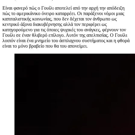
Είναι φανερό πώς ο Γουίλι αποτελεί από την αρχή την απόδειξη
πώς το αμερικάνικο όνειρο καταρρέει. Οι παράξενοι νόμοι μιας
καπιταλιστικής κοινωνίας, που δεν δέχεται τον άνθρωπο ως
κεντρικό άξονα διακυβέρνησης αλλά τον περιφέρει ως
κατηγορούμενο για τις όποιες ψυχικές του ανάγκες, φέρνουν τον
Γουίλι σε έναν θλιβερό επίλογο. Αυτόν της απελπισίας. Ο Γουίλι
λοιπόν είναι ένα μνημείο του άσπλαχνου συστήματος και η φθορά
είναι το μόνο βραβείο που θα του απονείμει.