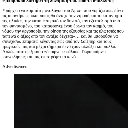
Εμποράκου διατηρεί τη δυναμική του. Πού το αποδίδετε;
Υπάρχει ένα κομμάτι μονολόγου του Άμλετ που νομίζω πώς δίνει
τις απαντήσεις: «και ποιος θα άντεχε την ντροπή και το κατάντημα
της ηλικίας, την καταπίεση από τον δυνατό, τον εξευτελισμό από
τον φαντασμένο, του καταφρονεμένου έρωτα τον καημό, του
νόμου την αργοπορία, την οίηση της εξουσίας και τις κλωτσιές που
ταπεινά ο άξιος από τον ανάξιο δέχεται»… και θα μπορούσα να
συνεχίσω. Σταματώ λέγοντας πώς από τον Σαίξπηρ και τους
τραγικούς μας και μέχρι σήμερα δεν έχουν αλλάξει και πολλά.
Απλώς τότε η εξουσία «έπαιρνε κεφάλια». Τώρα παίρνει
συνειδήσεις και μας επιστρέφει το κενό.
Advertisement