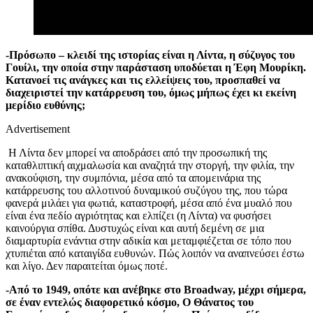
-Πρόσωπο – κλειδί της ιστορίας είναι η Λίντα, η σύζυγος του
Γουίλι, την οποία στην παράσταση υποδύεται η Έφη Μουρίκη.
Kατανοεί τις ανάγκες και τις ελλείψεις του, προσπαθεί να
διαχειριστεί την κατάρρευση του, όμως μήπως έχει κι εκείνη
μερίδιο ευθύνης;
Advertisement
Η Λίντα δεν μπορεί να αποδράσει από την προσωπική της
καταθλιπτική αιχμαλωσία και αναζητά την στοργή, την φιλία, την
ανακούφιση, την συμπόνια, μέσα από τα απομεινάρια της
κατάρρευσης του αλλοτινού δυναμικού συζύγου της, που τώρα
φανερά μιλάει για φωτιά, καταστροφή, μέσα από ένα μυαλό που
είναι ένα πεδίο αγριότητας και ελπίζει (η Λίντα) να φυσήσει
καινούργια σπίθα. Δυστυχώς είναι και αυτή δεμένη σε μια
διαμαρτυρία ενάντια στην αδικία και μεταμφιέζεται σε τόπο που
χτυπιέται από καταιγίδα ευθυνών. Πώς λοιπόν να αναπνεύσει έστω
και λίγο. Δεν παραιτείται όμως ποτέ.
-Από το 1949, οπότε και ανέβηκε στο Broadway, μέχρι σήμερα,
σε έναν εντελώς διαφορετικό κόσμο, Ο Θάνατος του