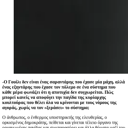
-Ο Γουίλι δεν είναι ένας σαραντάρης που έχασε μία μάχη, αλλά
ένας εξηντάρης που έχασε τον πόλεμο σε ένα σύστημα που
κάθε μέρα φωνάζει ότι η αποτυχία δεν συγχωρείται. Πώς
μπορεί κανείς να αποφύγει την παγίδα της κυρίαρχης
κουλτούρας που θέλει όλα να κρίνονται με τους νόμους της
αγοράς, χωρίς να τον «ξεράσει» το σύστημα;
Ο άνθρωπος, ο ένθερμος υποστηρικτής της ελευθερίας, ο
ορκισμένος δημοκράτης, πείθεται και γίνεται τέλειο όργανο της
οργανωμένης παγίδας και συμπαρασύρει και άλλα θύματα μαζί του