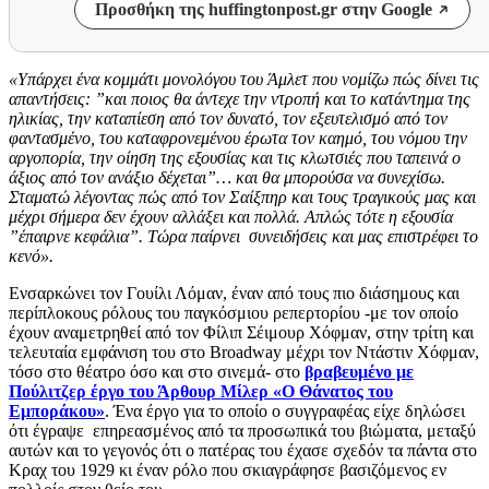
Προσθήκη της huffingtonpost.gr στην Google
«Υπάρχει ένα κομμάτι μονολόγου του Άμλετ που νομίζω πώς δίνει τις
απαντήσεις: ”και ποιος θα άντεχε την ντροπή και το κατάντημα της
ηλικίας, την καταπίεση από τον δυνατό, τον εξευτελισμό από τον
φαντασμένο, του καταφρονεμένου έρωτα τον καημό, του νόμου την
αργοπορία, την οίηση της εξουσίας και τις κλωτσιές που ταπεινά ο
άξιος από τον ανάξιο δέχεται”… και θα μπορούσα να συνεχίσω.
Σταματώ λέγοντας πώς από τον Σαίξπηρ και τους τραγικούς μας και
μέχρι σήμερα δεν έχουν αλλάξει και πολλά. Απλώς τότε η εξουσία
”έπαιρνε κεφάλια”. Τώρα παίρνει συνειδήσεις και μας επιστρέφει το
κενό».
Ενσαρκώνει τον Γουίλι Λόμαν, έναν από τους πιο διάσημους και
περίπλοκους ρόλους του παγκόσμιου ρεπερτορίου -με τον οποίο
έχουν αναμετρηθεί από τον Φίλιπ Σέιμουρ Χόφμαν, στην τρίτη και
τελευταία εμφάνιση του στο Broadway μέχρι τον Ντάστιν Χόφμαν,
τόσο στο θέατρο όσο και στο σινεμά- στο
βραβευμένο με
Πούλιτζερ έργο του Άρθουρ Μίλερ «Ο Θάνατος του
Εμποράκου»
. Ένα έργο για το οποίο ο συγγραφέας είχε δηλώσει
ότι έγραψε επηρεασμένος από τα προσωπικά του βιώματα, μεταξύ
αυτών και το γεγονός ότι ο πατέρας του έχασε σχεδόν τα πάντα στο
Κραχ του 1929 κι έναν ρόλο που σκιαγράφησε βασιζόμενος εν