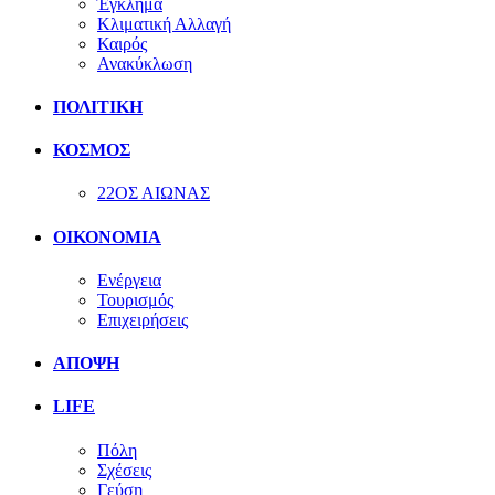
Έγκλημα
Κλιματική Αλλαγή
Καιρός
Ανακύκλωση
ΠΟΛΙΤΙΚΗ
ΚΟΣΜΟΣ
22ΟΣ ΑΙΩΝΑΣ
ΟΙΚΟΝΟΜΙΑ
Ενέργεια
Τουρισμός
Επιχειρήσεις
ΑΠΟΨΗ
LIFE
Πόλη
Σχέσεις
Γεύση