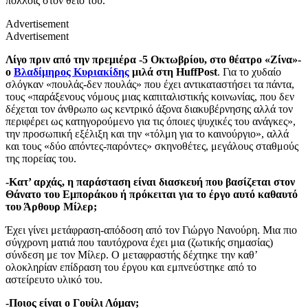
πολλοίς στον θείο του.
Advertisement
Advertisement
Λίγο πριν από την πρεμιέρα -5 Οκτωβρίου, στο θέατρο «Ζίνα»-
ο
Βλαδίμηρος Κυριακίδης
μιλά στη HuffPost
. Για το χυδαίο
σλόγκαν «πουλάς-δεν πουλάς» που έχει αντικαταστήσει τα πάντα,
τους «παράξενους νόμους μιας καπιταλιστικής κοινωνίας, που δεν
δέχεται τον άνθρωπο ως κεντρικό άξονα διακυβέρνησης αλλά τον
περιφέρει ως κατηγορούμενο για τις όποιες ψυχικές του ανάγκες»,
την προσωπική εξέλιξη και την «τόλμη για το καινούργιο», αλλά
και τους «δύο απόντες-παρόντες» σκηνοθέτες, μεγάλους σταθμούς
της πορείας του.
-Κατ’ αρχάς, η παράσταση είναι διασκευή που βασίζεται στον
Θάνατο του Εμποράκου ή πρόκειται για το έργο αυτό καθαυτό
του Άρθουρ Μίλερ;
Έχει γίνει μετάφραση-απόδοση από τον Γιώργο Νανούρη. Μια πιο
σύγχρονη ματιά που ταυτόχρονα έχει μια (ζωτικής σημασίας)
σύνδεση με τον Μίλερ. Ο μεταφραστής δέχτηκε την καθ’
ολοκληρίαν επίδραση του έργου και εμπνεύστηκε από το
αστείρευτο υλικό του.
-Ποιος είναι ο Γουίλι Λόμαν;