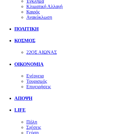
Έγκλημα
Κλιματική Αλλαγή
Καιρός
Ανακύκλωση
ΠΟΛΙΤΙΚΗ
ΚΟΣΜΟΣ
22ΟΣ ΑΙΩΝΑΣ
ΟΙΚΟΝΟΜΙΑ
Ενέργεια
Τουρισμός
Επιχειρήσεις
ΑΠΟΨΗ
LIFE
Πόλη
Σχέσεις
Γεύση