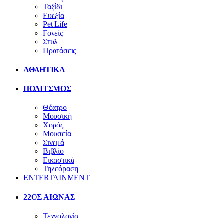
Ταξίδι
Ευεξία
Pet Life
Γονείς
Στυλ
Προτάσεις
ΑΘΛΗΤΙΚΑ
ΠΟΛΙΤΣΜΟΣ
Θέατρο
Μουσική
Χορός
Μουσεία
Σινεμά
Βιβλίο
Εικαστικά
Τηλεόραση
ENTERTAINMENT
22ΟΣ ΑΙΩΝΑΣ
Τεχνολογία