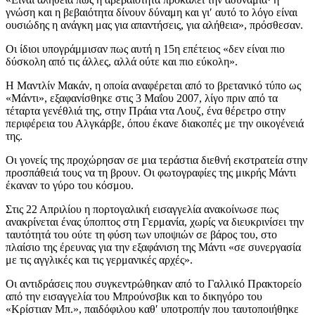
γνώση και η βεβαιότητα δίνουν δύναμη και γι′ αυτό το λόγο είναι
ουσιώδης η ανάγκη μας για απαντήσεις, για αλήθεια», πρόσθεσαν.
Οι ίδιοι υπογράμμισαν πως αυτή η 15η επέτειος «δεν είναι πιο
δύσκολη από τις άλλες, αλλά ούτε και πιο εύκολη».
Η Μαντλίν Μακάν, η οποία αναφέρεται από το βρετανικό τύπο ως
«Μάντι», εξαφανίσθηκε στις 3 Μαΐου 2007, λίγο πριν από τα
τέταρτα γενέθλιά της, στην Πράια ντα Λουζ, ένα θέρετρο στην
περιφέρεια του Αλγκάρβε, όπου έκανε διακοπές με την οικογένειά
της.
Οι γονείς της προχώρησαν σε μια τεράστια διεθνή εκστρατεία στην
προσπάθειά τους να τη βρουν. Οι φωτογραφίες της μικρής Μάντι
έκαναν το γύρο του κόσμου.
Στις 22 Απριλίου η πορτογαλική εισαγγελία ανακοίνωσε πως
ανακρίνεται ένας ύποπτος στη Γερμανία, χωρίς να διευκρινίσει την
ταυτότητά του ούτε τη φύση των υποψιών σε βάρος του, στο
πλαίσιο της έρευνας για την εξαφάνιση της Μάντι «σε συνεργασία
με τις αγγλικές και τις γερμανικές αρχές».
Οι αντιδράσεις που συγκεντρώθηκαν από το Γαλλικό Πρακτορείο
από την εισαγγελία του Μπρούνσβικ και το δικηγόρο του
«Κρίστιαν Μπ.», παιδόφιλου καθ′ υποτροπήν που ταυτοποιήθηκε