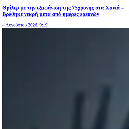
Θρίλερ με την εξαφάνιση της 75χρονης στα Χανιά –
Βρέθηκε νεκρή μετά από ημέρες ερευνών
4 Αυγούστου 2026, 9:19