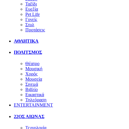
Ταξίδι
Ευεξία
Pet Life
Γονείς
Στυλ
Προτάσεις
ΑΘΛΗΤΙΚΑ
ΠΟΛΙΤΣΜΟΣ
Θέατρο
Μουσική
Χορός
Μουσεία
Σινεμά
Βιβλίο
Εικαστικά
Τηλεόραση
ENTERTAINMENT
22ΟΣ ΑΙΩΝΑΣ
Τεχνολογία