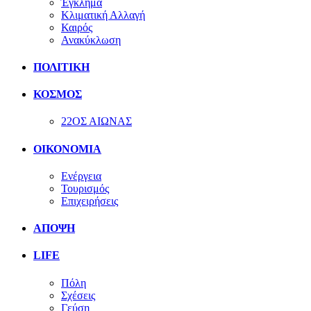
Έγκλημα
Κλιματική Αλλαγή
Καιρός
Ανακύκλωση
ΠΟΛΙΤΙΚΗ
ΚΟΣΜΟΣ
22ΟΣ ΑΙΩΝΑΣ
ΟΙΚΟΝΟΜΙΑ
Ενέργεια
Τουρισμός
Επιχειρήσεις
ΑΠΟΨΗ
LIFE
Πόλη
Σχέσεις
Γεύση